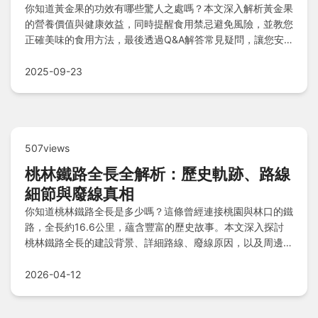
你知道黃金果的功效有哪些驚人之處嗎？本文深入解析黃金果
的營養價值與健康效益，同時提醒食用禁忌避免風險，並教您
正確美味的食用方法，最後透過Q&A解答常見疑問，讓您安
心享受黃金果的全部好處。
2025-09-23
507views
桃林鐵路全長全解析：歷史軌跡、路線
細節與廢線真相
你知道桃林鐵路全長是多少嗎？這條曾經連接桃園與林口的鐵
路，全長約16.6公里，蘊含豐富的歷史故事。本文深入探討
桃林鐵路全長的建設背景、詳細路線、廢線原因，以及周邊景
點，並分享個人探訪經驗，解答所有常見疑問，帶你全面了解
這條被遺忘的軌道。
2026-04-12