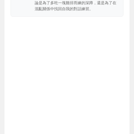
論是為了多吃一塊雞排而練的深蹲，還是為了在
混亂關係中找回自我的對話練習。