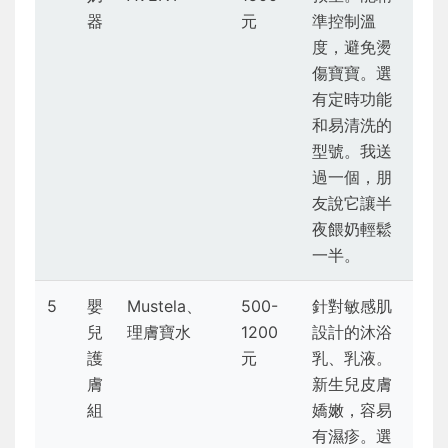
器
元
準控制溫
度，避免燙
傷寶寶。選
有定時功能
和易清洗的
型號。我送
過一個，朋
友說它讓半
夜餵奶輕鬆
一半。
5
嬰
Mustela、
500-
針對敏感肌
兒
理膚寶水
1200
設計的沐浴
護
元
乳、乳液。
膚
新生兒皮膚
組
嬌嫩，容易
有濕疹。選