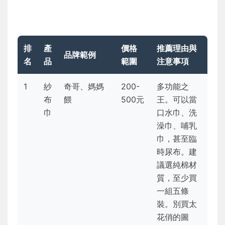
排
產
價格
推薦理由與
品牌範例
名
品
範圍
注意事項
1
紗
奇哥、媽媽
200-
多功能之
布
餵
500元
王。可以當
巾
口水巾、洗
澡巾、哺乳
巾，甚至臨
時尿布。建
議選純棉材
質，至少買
一組五條
裝。別買太
花俏的圖