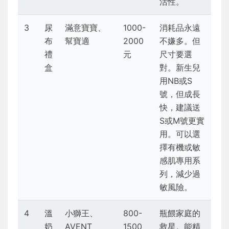
活性。
3
尿
滿意寶寶、
1000-
消耗品永遠
布
幫寶適
2000
不嫌多。但
禮
元
尺寸要選
盒
對。新生兒
用NB或S
號，但成長
快，建議送
S或M號更實
用。可以選
擇有機或敏
感肌專用系
列，減少過
敏風險。
4
溫
小獅王、
800-
瓶餵家庭的
奶
AVENT
1500
救星。能精