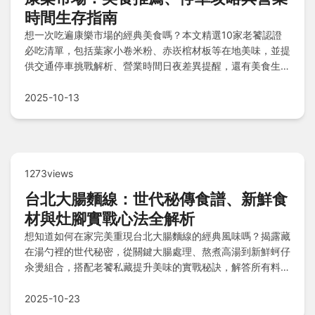
時間生存指南
想一次吃遍康樂市場的經典美食嗎？本文精選10家老饕認證
必吃清單，包括葉家小卷米粉、赤崁棺材板等在地美味，並提
供交通停車挑戰解析、營業時間日夜差異提醒，還有美食生存
小技巧、排行榜與新手Q&A，讓你不撲空、輕鬆規劃完美覓
食之旅！
2025-10-13
1273views
台北大腸麵線：世代秘傳食譜、新鮮食
材與灶腳實戰心法全解析
想知道如何在家完美重現台北大腸麵線的經典風味嗎？揭露藏
在湯勺裡的世代秘密，從關鍵大腸處理、熬煮高湯到新鮮蚵仔
汆燙組合，搭配老饕私藏提升美味的實戰秘訣，解答所有料理
疑惑，輕鬆上桌開動！
2025-10-23