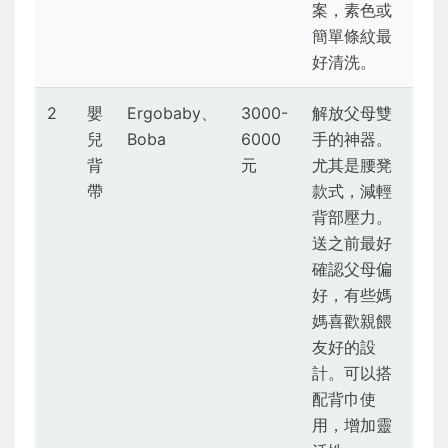
案，素色或
簡單條紋最
好清洗。
2
嬰
Ergobaby、
3000-
解放父母雙
兒
Boba
6000
手的神器。
背
元
尤其是腰凳
帶
款式，減輕
背部壓力。
送之前最好
確認父母偏
好，有些媽
媽喜歡親餵
友好的設
計。可以搭
配背巾使
用，增加靈