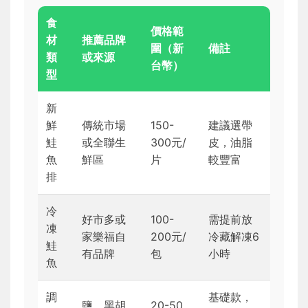
食
價格範
材
推薦品牌
圍（新
備註
類
或來源
台幣）
型
新
鮮
傳統市場
150-
建議選帶
鮭
或全聯生
300元/
皮，油脂
魚
鮮區
片
較豐富
排
冷
好市多或
100-
需提前放
凍
家樂福自
200元/
冷藏解凍6
鮭
有品牌
包
小時
魚
調
基礎款，
鹽、黑胡
20-50