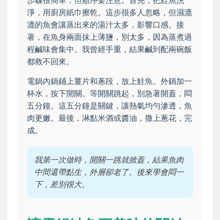
淨，用廚房紙巾擦乾。這步很多人忽略，但濕漉
漉的魚會讓蒸出來的湯汁太多，影響口感。接
著，在魚身兩面抹上薄鹽，別太多，因為蒸煮過
程鹹味會集中。我曾經手重，結果鹹到配兩碗飯
都救不回來。
電鍋內鍋鋪上薑片和蔥段，放上鮭魚。外鍋加一
杯水，按下開關。等開關跳起，別急著開蓋，悶
五分鐘。這五分鐘是關鍵，讓熱氣均勻滲透，魚
肉更嫩。最後，淋點米酒或醬油，撒上蔥花，完
成。
我第一次做時，開關一跳就掀蓋，結果魚肉
中間還帶點生，外層卻老了。後來學會悶一
下，差別很大。