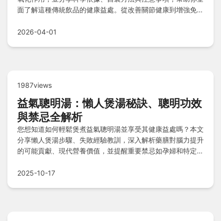
面了解這種傳統飲品的健康益處。從改善關節健康到增強免疫
力，一次掌握所有實用資訊。
2026-04-01
1987views
益氣聰明湯：懶人煲湯秘訣、聰明功效
與禁忌全解析
您想知道如何輕鬆煲煮益氣聰明湯並享受其健康益處嗎？本文
分享懶人煲湯步驟、失敗經驗教訓，深入解析藥膳對腦力提升
的可能貢獻、現代營養價值，並提醒重要禁忌如孕婦和特定疾
病者需避免，幫助您安全實踐智慧養生。
2025-10-17