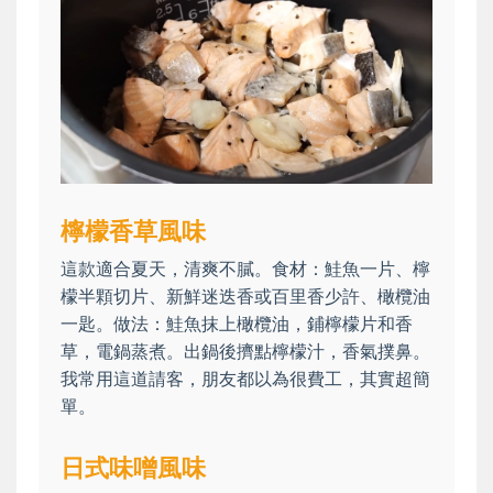
檸檬香草風味
這款適合夏天，清爽不膩。食材：鮭魚一片、檸
檬半顆切片、新鮮迷迭香或百里香少許、橄欖油
一匙。做法：鮭魚抹上橄欖油，鋪檸檬片和香
草，電鍋蒸煮。出鍋後擠點檸檬汁，香氣撲鼻。
我常用這道請客，朋友都以為很費工，其實超簡
單。
日式味噌風味