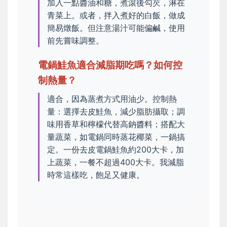
加入一點醬油和糖，煮滾後勾芡，淋在
青菜上。或者，拌入煮好的白飯，做成
簡易燉飯。但注意湯汁可能偏鹹，使用
前先嘗味調整。
電鍋鮭魚適合減脂期吃嗎？如何控
制熱量？
適合，因為蒸煮方式用油少。控制熱
量：選擇去皮鮭魚，減少脂肪攝取；調
味用香草和檸檬代替高鈉醬料；搭配大
量蔬菜，如電鍋同時蒸花椰菜，一鍋搞
定。一份去皮電鍋鮭魚約200大卡，加
上蔬菜，一餐不超過400大卡。我減脂
時常這樣吃，飽足又健康。