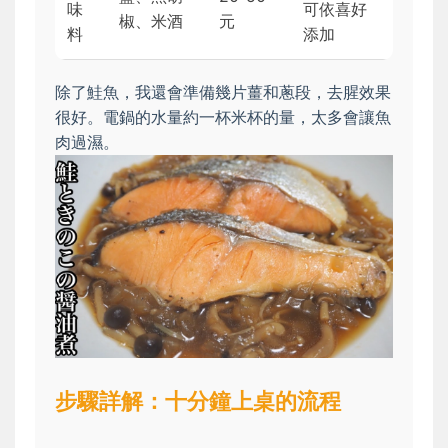
味
可依喜好
椒、米酒
元
料
添加
除了鮭魚，我還會準備幾片薑和蔥段，去腥效果
很好。電鍋的水量約一杯米杯的量，太多會讓魚
肉過濕。
步驟詳解：十分鐘上桌的流程