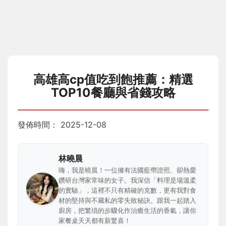
高雄高cp值吃到飽推薦：精選
TOP10餐廳與省錢攻略
發佈時間：
2025-12-08
林曉晨
嗨，我是曉晨！一位擁有法國藍帶證照、卻熱愛
鑽研台灣家常味的女子。我深信「料理是場溫柔
的實驗」，這裡不只有精確的克數，更有我對食
材的堅持與不藏私的零失敗秘訣。跟我一起踏入
廚房，把繁瑣的步驟化作治癒生活的香氣，讓你
家餐桌天天都有新驚喜！