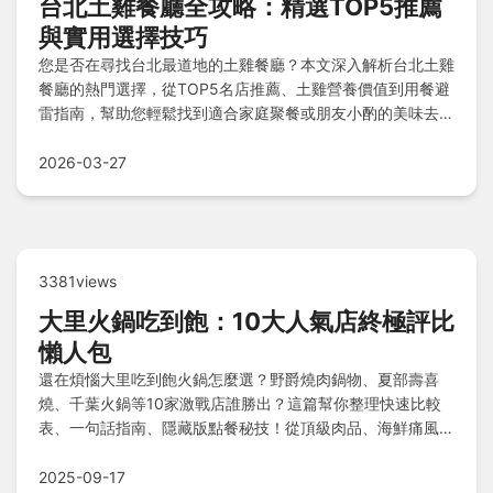
台北土雞餐廳全攻略：精選TOP5推薦
與實用選擇技巧
您是否在尋找台北最道地的土雞餐廳？本文深入解析台北土雞
餐廳的熱門選擇，從TOP5名店推薦、土雞營養價值到用餐避
雷指南，幫助您輕鬆找到適合家庭聚餐或朋友小酌的美味去
處，並分享實用挑選秘訣。
2026-03-27
3381views
大里火鍋吃到飽：10大人氣店終極評比
懶人包
還在煩惱大里吃到飽火鍋怎麼選？野爵燒肉鍋物、夏部壽喜
燒、千葉火鍋等10家激戰店誰勝出？這篇幫你整理快速比較
表、一句話指南、隱藏版點餐秘技！從頂級肉品、海鮮痛風鍋
到高CP值小火鍋，一次幫你比價、比肉質、比特色，連老饕
真心話都告訴你，懶得爬文看這篇就夠！點進來看終極懶人
2025-09-17