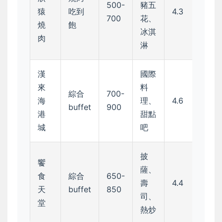
500-
豬五
猿
吃到
4.3
700
花、
燒
飽
冰淇
肉
淋
漢
國際
來
料
綜合
700-
海
理、
4.6
buffet
900
港
甜點
城
吧
披
饗
薩、
食
綜合
650-
壽
4.4
天
buffet
850
司、
堂
熱炒