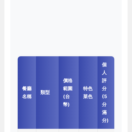
個
人
價格
評
餐廳
範圍
特色
分
類型
名稱
(台
菜色
(5
幣)
分
滿
分)