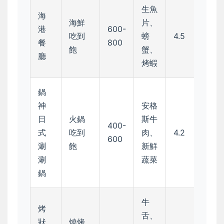
生魚
海
海鮮
片、
港
600-
吃到
螃
4.5
餐
800
飽
蟹、
廳
烤蝦
鍋
神
安格
日
火鍋
斯牛
400-
式
吃到
肉、
4.2
600
涮
飽
新鮮
涮
蔬菜
鍋
牛
烤
舌、
狀
燒烤