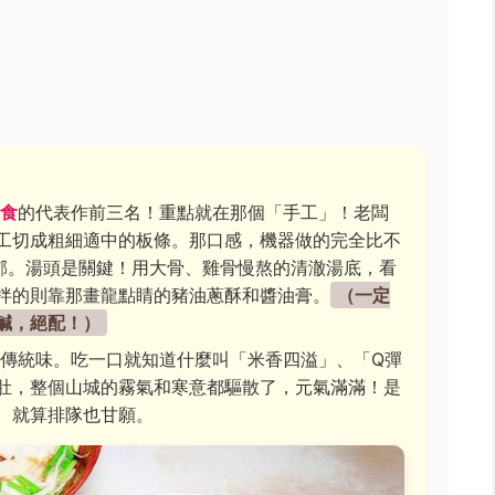
食
的代表作前三名！重點就在那個「手工」！老闆
工切成粗細適中的板條。那口感，機器做的完全比不
郁。湯頭是關鍵！用大骨、雞骨慢熬的清澈湯底，看
拌的則靠那畫龍點睛的豬油蔥酥和醬油膏。
（一定
鹹，絕配！）
傳統味。吃一口就知道什麼叫「米香四溢」、「Q彈
肚，整個山城的霧氣和寒意都驅散了，元氣滿滿！是
。就算排隊也甘願。