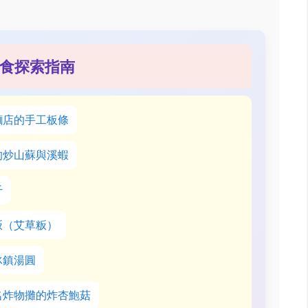
食探索指南
麵店的手工板條
的炒山蘇與溪蝦
干
粄（艾草粄）
冰鎮湯圓
名炸物攤的炸杏鮑菇