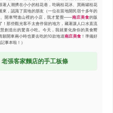
跟著人潮擠在小小的桂花巷，吃碗桂花冰、買兩罐桂花
後來，認識了當地的朋友（一位在當地開民宿十多年的
弄、開車彎進山裡的小店，我才驚覺——
南庄美食
的版
了！那些觀光客不太會停留的地方，藏著讓人口水直流
智慧創造出的驚喜小吃。今天，我就要化身你的美食嚮
情願開車兩小時也要去吃的10款地道
南庄美食
！準備好
機記事本啦！）
- 老張客家麵店的手工板條