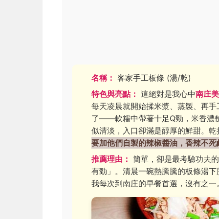
名稱：
客家手工板條 (湯/乾)
特色與亮點：
這絕對是我心中
南庄美
每天凌晨就開始揉米漿、蒸製、再手
了——軟糯中帶著十足Q勁，米香濃
似清淡，入口卻滿是醇厚的鮮甜。乾
要加他們自製的辣椒醬油，香辣不死
推薦理由：
簡單，卻是最考驗功夫的
有勁」。清晨一碗熱騰騰的板條湯下
我每次到南庄的早餐首選，沒有之一