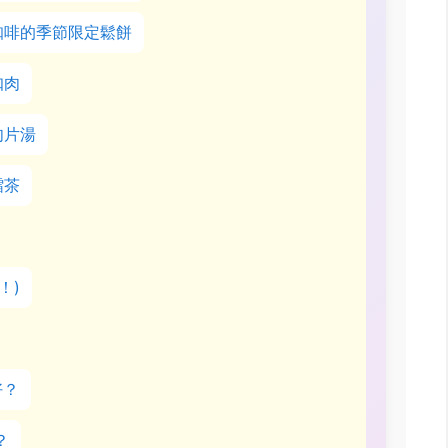
咖啡的季節限定鬆餅
扣肉
肉片湯
擂茶
！)
好？
？