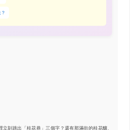
法？
裡立刻跳出「桂花巷」三個字？還有那滿街的桂花釀、