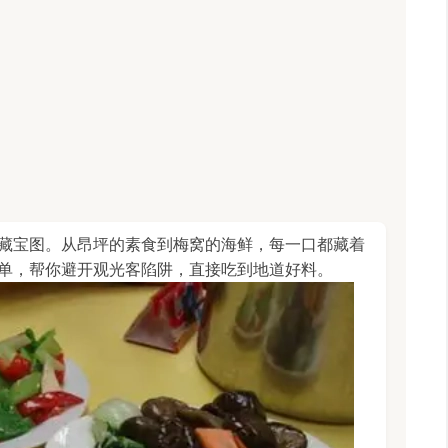
藏宝图。从昂坪的素食到梅窝的海鲜，每一口都藏着
单，帮你避开观光客陷阱，直接吃到地道好料。