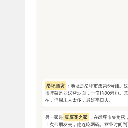
昂坪膳坊
：地址是昂坪市集第5号铺。
招牌菜是罗汉斋炒面，一份约80港币。营
在，但周末人太多，最好平日去。
另一家是
豆腐花之家
，在昂坪市集角落
上次带朋友去，他连吃两碗。营业时间到