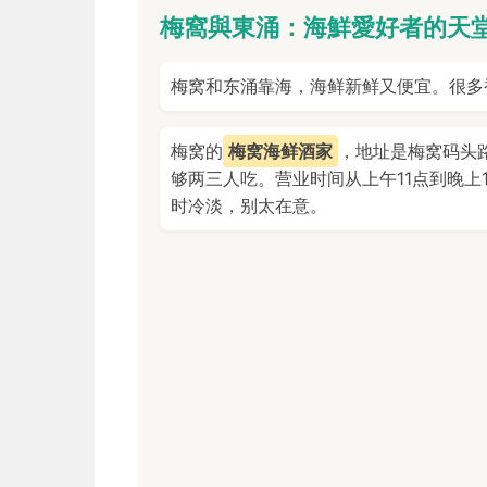
梅窩與東涌：海鮮愛好者的天
梅窝和东涌靠海，海鲜新鲜又便宜。很多
梅窝的
梅窝海鲜酒家
，地址是梅窝码头路
够两三人吃。营业时间从上午11点到晚上
时冷淡，别太在意。