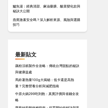
鱸魚湯：經典清甜、麻油藥膳、酸菜變化款與
秘訣大公開
燕窩激素安全嗎？深入解析來源、風險與選購
技巧
最新貼文
藕粉涼糕製作全攻略：傳統台灣甜點的秘訣
與健康益處
馬鈴薯熱量100g大揭秘：低卡還是高熱
量？完整營養分析與減肥指南
中原火鍋299吃到飽：真實評價與省錢全攻
略
蘿蔔絲煎餅終極指南：從零開始的秘訣與常