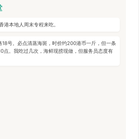
堂
香港本地人周末专程来吃。
18号。必点清蒸海斑，时价约200港币一斤，但一条
10点。我吃过几次，海鲜现捞现做，但服务员态度有