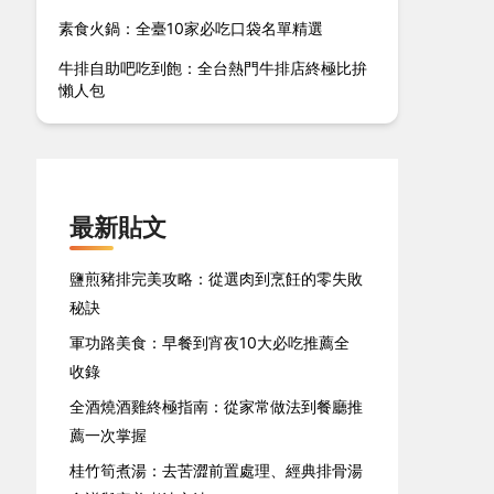
素食火鍋：全臺10家必吃口袋名單精選
牛排自助吧吃到飽：全台熱門牛排店終極比拚
懶人包
最新貼文
鹽煎豬排完美攻略：從選肉到烹飪的零失敗
秘訣
軍功路美食：早餐到宵夜10大必吃推薦全
收錄
全酒燒酒雞終極指南：從家常做法到餐廳推
薦一次掌握
桂竹筍煮湯：去苦澀前置處理、經典排骨湯