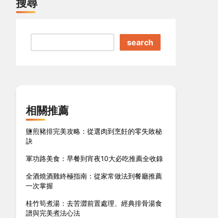
搜尋
search
相關推薦
鹽煎豬排完美攻略：從選肉到烹飪的零失敗秘
訣
軍功路美食：早餐到宵夜10大必吃推薦全收錄
全酒燒酒雞終極指南：從家常做法到餐廳推薦
一次掌握
桂竹筍煮湯：去苦澀前置處理、經典排骨湯食
譜與完美煮法心法