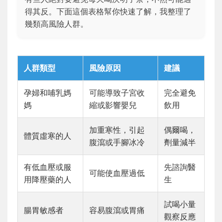
得其反。下面這個表格幫你快速了解，我整理了
幾類高風險人群。
人群類型
風險原因
建議
孕婦和哺乳媽
可能導致子宮收
完全避免
媽
縮或影響嬰兒
飲用
加重寒性，引起
偶爾喝，
體質虛寒的人
腹瀉或手腳冰冷
劑量減半
有低血壓或服
先諮詢醫
可能使血壓過低
用降壓藥的人
生
試喝小量
腸胃敏感者
容易腹瀉或胃痛
觀察反應