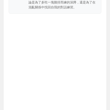
論是為了多吃一塊雞排而練的深蹲，還是為了在
混亂關係中找回自我的對話練習。