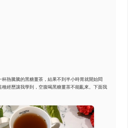
一杯熱騰騰的黑糖薑茶，結果不到半小時胃就開始悶
這種經歷讓我學到，空腹喝黑糖薑茶不能亂來。下面我