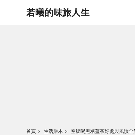
若曦的味旅人生
首頁
>
生活賬本
>
空腹喝黑糖薑茶好處與風險全