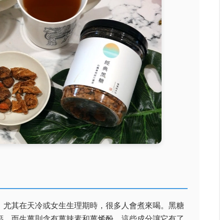
，尤其在天冷或女生生理期時，很多人會煮來喝。黑糖
鈣，而生薑則含有薑辣素和薑烯酚，這些成分讓它有了