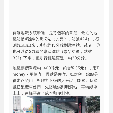
首爾地鐵系統發達，是背包客的首選。最近的地
鐵站是4號線的明洞站（명동역，站號424），從
3號出口出來，步行約15分鐘到纜車站。或者，你
也可以從3號線的忠武路站（충무로역，站號
331）下車，但步行距離更遠，約20分鐘。
地鐵票價單程約1,400韓元（約台幣35元），用T-
money卡更便宜。優點是便宜、班次密，缺點是
得走路爬山，對體力不好的人來說可能累。我建
議搭配纜車使用：先搭地鐵到明洞站，再轉纜車
上山，這樣平衡了成本和便利性。