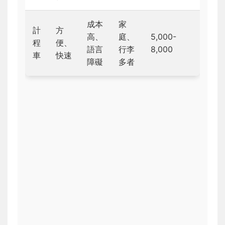
成本
家
計
方
高、
庭、
5,000-
程
便、
語言
行李
8,000
車
快速
障礙
多者