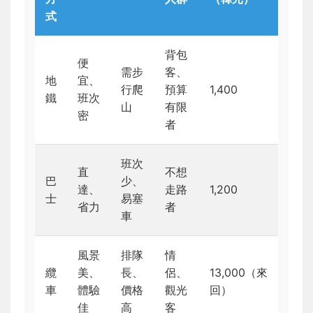
式
背包
便
需步
客、
地
宜、
行爬
預算
1,400
鐵
班次
山
有限
密
者
班次
直
不想
巴
少、
達、
走路
1,200
士
易塞
省力
者
車
風景
排隊
情
纜
美、
長、
侶、
13,000（來
車
體驗
價格
觀光
回）
佳
高
客