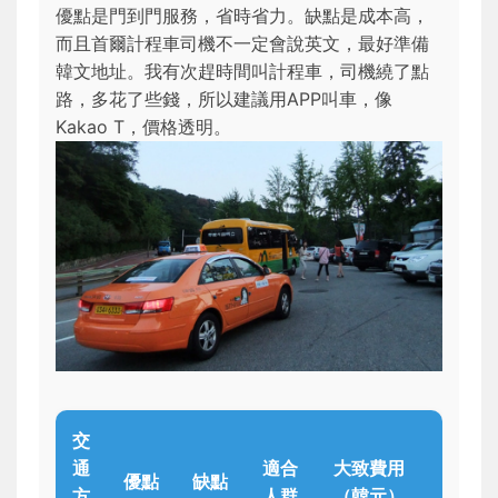
優點是門到門服務，省時省力。缺點是成本高，
而且首爾計程車司機不一定會說英文，最好準備
韓文地址。我有次趕時間叫計程車，司機繞了點
路，多花了些錢，所以建議用APP叫車，像
Kakao T，價格透明。
交
通
適合
大致費用
優點
缺點
方
人群
（韓元）