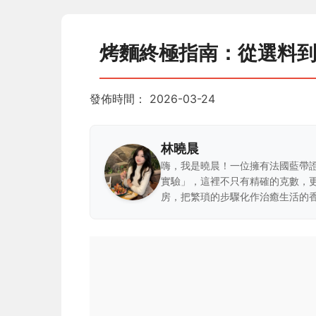
烤麵終極指南：從選料
發佈時間：
2026-03-24
林曉晨
嗨，我是曉晨！一位擁有法國藍帶
實驗」，這裡不只有精確的克數，
房，把繁瑣的步驟化作治癒生活的