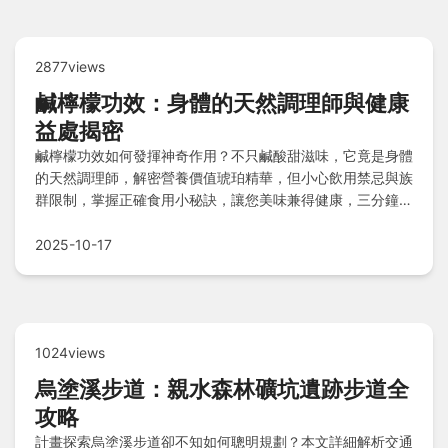
2877views
鹹檸檬功效：身體的天然調理師與健康
益處揭密
鹹檸檬功效如何發揮神奇作用？不只鹹酸甜滋味，它竟是身體
的天然調理師，解密營養價值琥珀精華，但小心飲用禁忌與族
群限制，掌握正確食用小秘訣，讓您美味兼得健康，三分鐘
Q&A快答解惑！
2025-10-17
1024views
烏塗溪步道：親水森林礦坑遺跡步道全
攻略
計畫探索烏塗溪步道卻不知如何聰明規劃？本文詳細解析交通