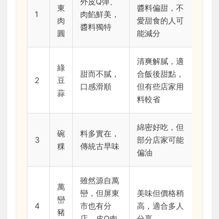
外皮Q彈、
東
醬料偏甜，不
1
肉餡鮮美，
肉
愛甜食的人可
醬料獨特
圓
能減分
清爽解膩，適
綠
甜而不膩，
合飯後甜點，
2
豆
口感滑順
但有些店家用
蒜
料較省
綿密好吃，但
碗
料多實在，
3
部分店家可能
粿
傳統古早味
偏油
雖然源自萬
萬
巒，但屏東
美味但價格稍
巒
4
市也有分
高，適合多人
豬
店，皮Q肉
分享