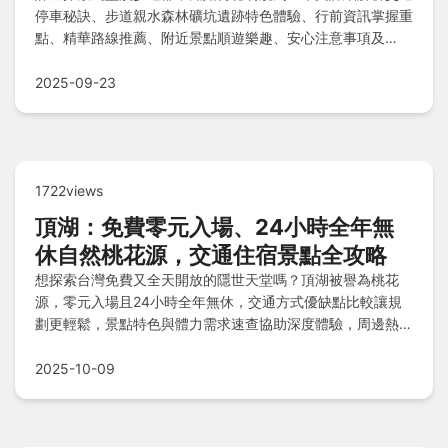
停車秘訣、步道親水森林礦坑遺跡特色體驗、行前資訊掌握重
點、精華路線推薦、附近景點順遊樂趣、安心注意事項及
Q&A快速解答，助您輕鬆規劃完美旅程！
2025-09-23
1722views
頂湖：免費零元入場、24小時全年無
休自然桃花源，交通住宿景點全攻略
想探索台灣免費又全天開放的隱世天堂嗎？頂湖被譽為桃花
源，零元入場且24小時全年無休，交通方式優缺點比較讓規
劃更輕鬆，景點特色與體力需求速查協助深度體驗，周邊熱門
景點輻輳推薦住宿一晚，沉醉山林靜謐與晨昏之美，常見問答
立即解惑。
2025-10-09