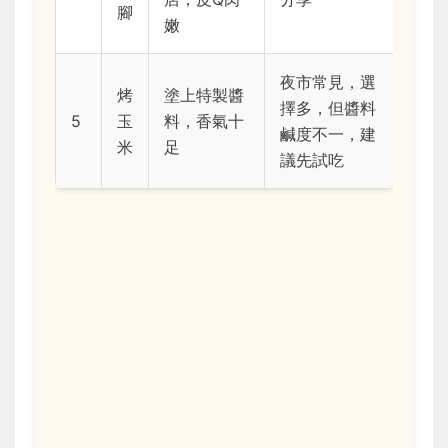
腳
嫩
夜市常見，選
烤
塗上特製醬
擇多，但醬料
5
玉
料，香氣十
鹹度不一，建
米
足
議先試吃