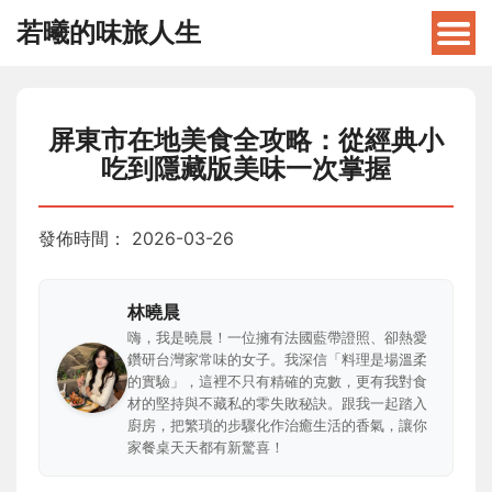
若曦的味旅人生
屏東市在地美食全攻略：從經典小
吃到隱藏版美味一次掌握
發佈時間：
2026-03-26
林曉晨
嗨，我是曉晨！一位擁有法國藍帶證照、卻熱愛
鑽研台灣家常味的女子。我深信「料理是場溫柔
的實驗」，這裡不只有精確的克數，更有我對食
材的堅持與不藏私的零失敗秘訣。跟我一起踏入
廚房，把繁瑣的步驟化作治癒生活的香氣，讓你
家餐桌天天都有新驚喜！