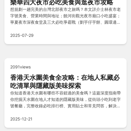
樂華四大夜市必吃美食與逛夜市攻略
想規劃一趟完美的台灣北部夜市之旅嗎？本文詳介士林夜市老
字號美食、營業時間與地址；饒河街觀光夜市廟口小吃盛宴；
寧夏夜市深夜食堂及三大必吃爭霸戰（劉芋仔芋餅、圓環邊蚵
仔煎、裡長伯臭豆腐）；樂華夜市在地超人氣小吃。還提供逛
夜市真心話、小撇步避雷指南，以及Q&A解答常見疑難雜
2025-07-29
症，讓你輕鬆吃遍特色美食！
2091views
香港天水圍美食全攻略：在地人私藏必
吃清單與隱藏版美味探索
你知道香港天水圍有哪些不容錯過的美食嗎？這篇深度指南帶
你挖掘天水圍在地人才知道的隱藏版美味，從街頭小吃到老字
號餐廳，完整收錄必吃排行榜、實用貼士和常見問答，解決你
的所有美食疑惑。
2025-12-21