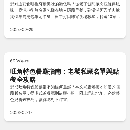
想知道彰化哪裡有最美味的湯包嗎？從老字號阿振肉包經典風
味、鹿港老街無名湯包攤在地人隱藏早餐，到溪湖阿秀羊肉爐
獨特羊肉湯包限定午餐、田中好口味宵夜場救星，精選10家
必訪名店，囊括Q勁外皮、市集新鮮美味與意外黑馬，帶你探
索湯包的豐富多樣性！
2025-09-29
693views
旺角特色餐廳指南：老饕私藏名單與點
餐全攻略
想找旺角特色餐廳卻不知從何選起？本文揭露老饕才知道的隱
藏版名單，從港式茶餐廳到街頭小吃，附上詳細地址、必點菜
色與省錢技巧，讓你吃對不踩雷。
2026-02-14