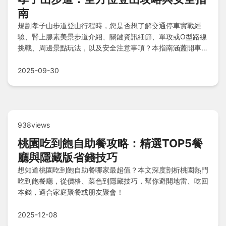
南
規劃孝子山步道登山行程時，您是否想了解交通停車實戰經
驗、腎上腺素美景步道介紹、關鍵資訊細節、單攻或O型路線
挑戰、周邊景點玩法，以及安全注意事項？本指南涵蓋開車與
火車族實戰、步道雙重饗宴、出發前必看細節、路線選擇攻
略、爬山後遊憩推薦、老旅人安全提醒，並透過快速問答解答
2025-09-30
所有疑惑，助您安全享受完美登山之旅。
938views
桃園吃到飽自助餐攻略：精選TOP5餐
廳與隱藏版省錢技巧
想知道桃園吃到飽自助餐哪家最超值？本文深度剖析桃園熱門
吃到飽餐廳，從價格、菜色到隱藏技巧，幫你避開地雷、吃回
本錢，適合家庭聚餐或朋友聚會！
2025-12-08