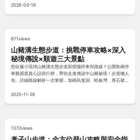
2026-03-18
871views
山豬溝生態步道：挑戰停車攻略×深入
秘境傳說×順遊三大景點
想征服小琉球山豬溝生態步道卻煩惱停車與路線？公開島嶼停
車難易度真心話排行榜，帶你走進傳說中山豬祕境！步道懶人
包、詳細路線解析一次掌握，加碼烏鬼洞、蛤板灣、厚石裙礁
順遊攻略，出發前必看的過來人提醒與熱門QA解答都在這！
2025-11-28
1372views
孝子山步道：全方位登山攻略與安全指