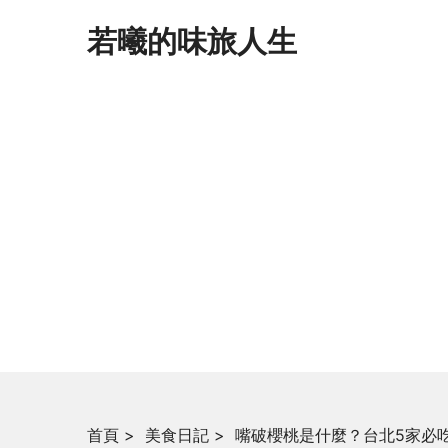
若曦的味旅人生
首頁
>
美食日記
>
嘴破櫻桃是什麼？台北5家必