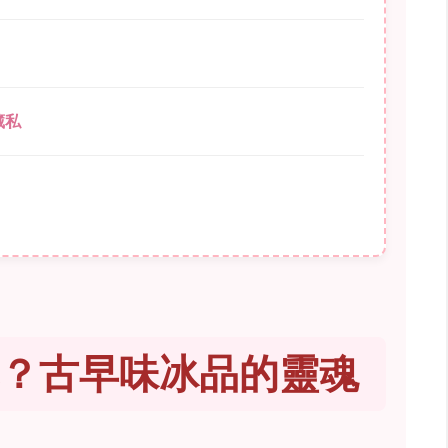
藏私
？古早味冰品的靈魂