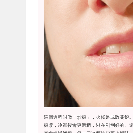
這個過程叫做「炒糖」，火候是成敗關鍵
糖漿，冷卻後會更濃稠，淋在剛刨好的、
是會慢慢滲透，每一口冰都均勻裹上甜味