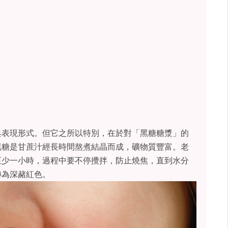
典表現形式。但它之所以特別，在於對「黑糖糖漿」的
黑糖是甘蔗汁經長時間熬煮結晶而成，礦物質豐富。老
至少一小時，過程中要不停攪拌，防止燒焦，直到水分
轉為深赭紅色。