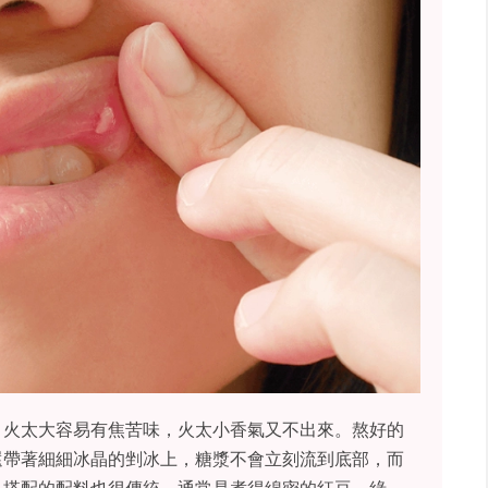
。火太大容易有焦苦味，火太小香氣又不出來。熬好的
還帶著細細冰晶的剉冰上，糖漿不會立刻流到底部，而
。搭配的配料也很傳統，通常是煮得綿密的紅豆、綠