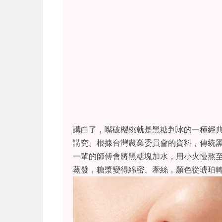
講白了，嘴破櫻桃就是黑糖剉冰的一種經
講究。根據台灣農業委員會的資料，傳統
一輩的師傅會將黑糖塊加水，用小火慢熬
蒸發，糖漿變得綿密、牽絲，顏色從琥珀