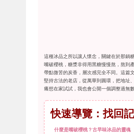
這種冰品之所以讓人懷念，關鍵在於那鍋
嘴破櫻桃，糖漿非得用黑糖慢慢熬，熬到
帶點微苦的炭香，層次感完全不同。這篇
堅持古法的老店，從萬華到圓環，把地址
癢想在家試試，我也會公開一個調整過無
快速導覽：找回
什麼是嘴破櫻桃？古早味冰品的靈魂