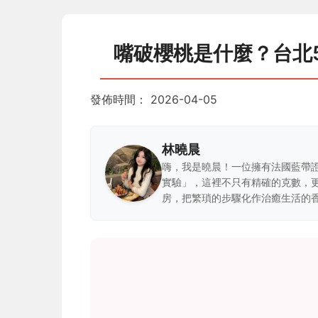
嘴破櫻桃是什麼？台北
發佈時間：
2026-04-05
林曉晨
嗨，我是曉晨！一位擁有法國藍帶
實驗」，這裡不只有精確的克數，
房，把繁瑣的步驟化作治癒生活的