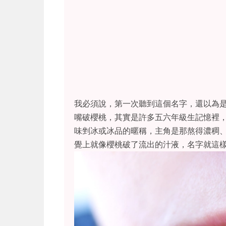
我必須說，第一次聽到這個名字，還以為
嘴破櫻桃，其實是許多五六年級生記憶裡
味剉冰或冰品的暱稱，主角是那熬得濃稠
覺上就像櫻桃破了流出的汁液，名字就這