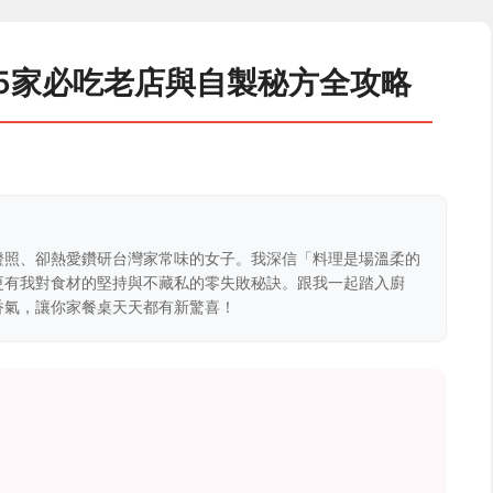
5家必吃老店與自製秘方全攻略
證照、卻熱愛鑽研台灣家常味的女子。我深信「料理是場溫柔的
更有我對食材的堅持與不藏私的零失敗秘訣。跟我一起踏入廚
香氣，讓你家餐桌天天都有新驚喜！