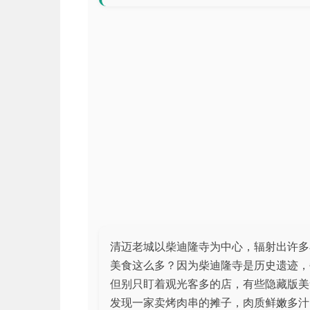
清迈老城以柴迪隆寺为中心，辐射出许多
美食这么多？因为柴迪隆寺是历史遗迹，
但别只盯着观光客多的店，有些隐藏版美
发现一家卖烤肉串的摊子，肉质鲜嫩多汁