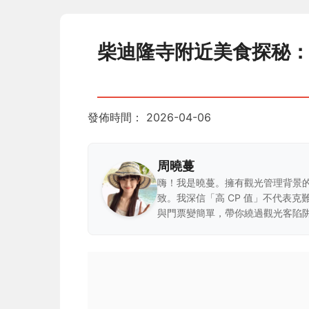
柴迪隆寺附近美食探秘
發佈時間：
2026-04-06
周曉蔓
嗨！我是曉蔓。擁有觀光管理背景
致。我深信「高 CP 值」不代表
與門票變簡單，帶你繞過觀光客陷