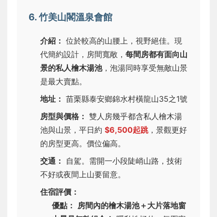
6. 竹美山閣溫泉會館
介紹：
位於較高的山腰上，視野絕佳。現
代簡約設計，房間寬敞，
每間房都有面向山
景的私人檜木湯池
，泡湯同時享受無敵山景
是最大賣點。
地址：
苗栗縣泰安鄉錦水村橫龍山35之1號
房型與價格：
雙人房幾乎都含私人檜木湯
池與山景，平日約
$6,500起跳
，景觀更好
的房型更高。價位偏高。
交通：
自駕。需開一小段陡峭山路，技術
不好或夜間上山要留意。
住宿評價：
優點：
房間內的檜木湯池＋大片落地窗