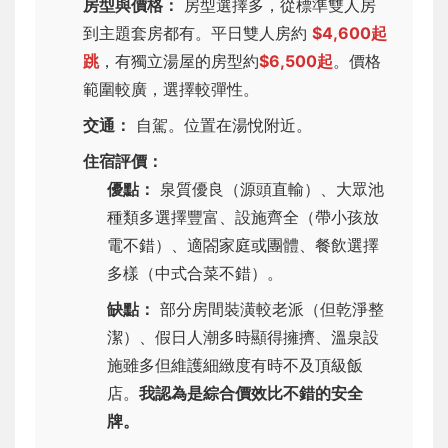
房型與價格：
房型選擇多，從標準雙人房
到主題套房都有。平日雙人房約
$4,600起
跳
，有獨立湯屋的房型約
$6,500起
。價格
範圍較廣，選擇較彈性。
交通：
自駕。位置在湯悅附近。
住宿評價：
優點：
泉質優良（源頭直輸）、大眾池
種類多選擇豐富、設施齊全（帶小孩放
電不錯）、適閤家庭或團體、餐飲選擇
多樣（中式合菜不錯）。
缺點：
部分房間裝潢較老派（但乾淨整
潔）、假日人潮多時顯得擁擠、溫泉設
施雖多但維護細緻度有時不及頂級飯
店。
我認為是綜合價效比不錯的安全
牌。