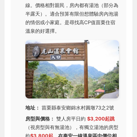
線。價格相對親民，房內都有湯池（部分為
半露天）。適合預算有限但想體驗房內泡湯
的情侶或小家庭。是尋找高CP值苗栗住宿
溫泉的好選擇。
地址：
苗栗縣泰安鄉錦水村圓墩73之2號
房型與價格：
雙人房平日約
$3,200起跳
（視房型與有無湯池），有獨立湯池的房型
約
$3,800起
。
在泰安一線溫泉區中價位相