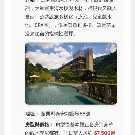
烈，大量運用清水模與木材，很現代又融入
自然。公共設施多樣化（泳池、兒童戲水
池、SPA區），湯屋選擇也多樣。算是苗栗
溫泉住宿的指標性選擇。
地址：
苗栗縣泰安鄉圓墩58號
房型與價格：
房型從基本觀止套房到豪華
的觀水套房都有。平日雙人房約
$7,500起