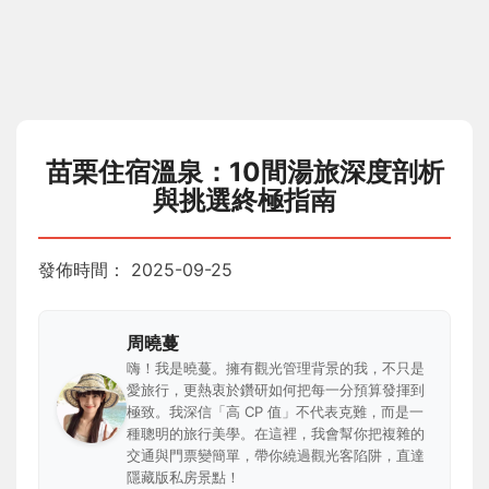
苗栗住宿溫泉：10間湯旅深度剖析
與挑選終極指南
發佈時間：
2025-09-25
周曉蔓
嗨！我是曉蔓。擁有觀光管理背景的我，不只是
愛旅行，更熱衷於鑽研如何把每一分預算發揮到
極致。我深信「高 CP 值」不代表克難，而是一
種聰明的旅行美學。在這裡，我會幫你把複雜的
交通與門票變簡單，帶你繞過觀光客陷阱，直達
隱藏版私房景點！