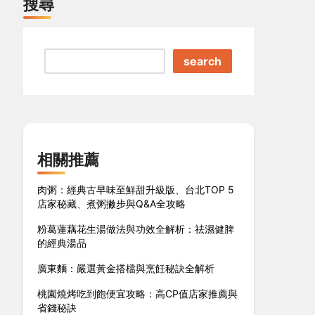
搜尋
search
相關推薦
肉粥：經典古早味至鮮甜升級版、台北TOP 5
店家秘藏、煮粥撇步與Q&A全攻略
粉葛蓮藕花生湯做法與功效全解析：祛濕健脾
的經典湯品
廣東麵：嚴選黃金搭檔與烹飪秘訣全解析
桃園燒烤吃到飽便宜攻略：高CP值店家推薦與
省錢秘訣