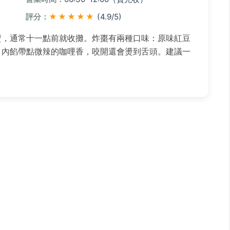
評分：
★★★★★
(4.9/5)
賣，通常十一點前就收攤。炸棗有兩種口味：原味紅豆
，內餡帶點微辣的咖哩香，咬開還會燙到舌頭。建議一