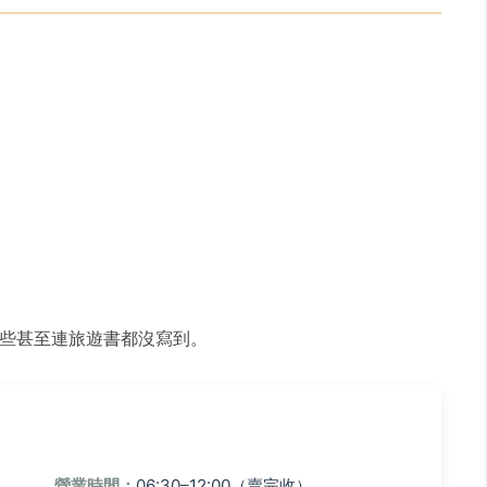
些甚至連旅遊書都沒寫到。
營業時間：
06:30–12:00（賣完收）