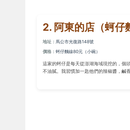
2. 阿東的店（蚵仔
地址：
馬公市光復路148號
價格：
蚵仔麵線80元（小碗）
這家的蚵仔是每天從澎湖海域現挖的，個
不油膩。我習慣加一匙他們的辣椒醬，鹹