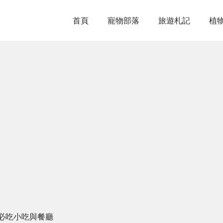
首頁
寵物部落
旅遊札記
植
必吃小吃與餐廳