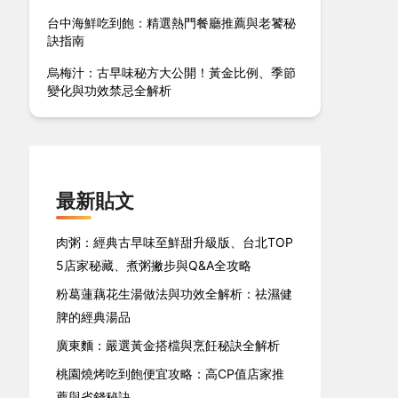
台中海鮮吃到飽：精選熱門餐廳推薦與老饕秘
訣指南
烏梅汁：古早味秘方大公開！黃金比例、季節
變化與功效禁忌全解析
最新貼文
肉粥：經典古早味至鮮甜升級版、台北TOP
5店家秘藏、煮粥撇步與Q&A全攻略
粉葛蓮藕花生湯做法與功效全解析：祛濕健
脾的經典湯品
廣東麵：嚴選黃金搭檔與烹飪秘訣全解析
桃園燒烤吃到飽便宜攻略：高CP值店家推
薦與省錢秘訣