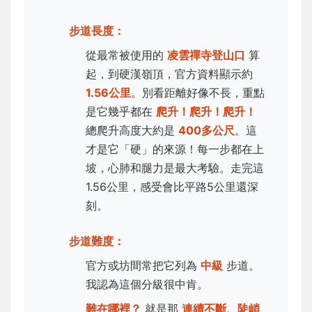
步道長度：
從最常被使用的
凌雲禪寺登山口
算
起，到硬漢嶺頂，官方資料顯示約
1.56公里
。別看距離好像不長，重點
是它幾乎都在
爬升！爬升！爬升！
總爬升高度大約是
400多公尺
。這
才是它「硬」的來源！每一步都在上
坡，心肺和腿力是最大考驗。走完這
1.56公里，感受會比平路5公里還深
刻。
步道難度：
官方或坊間常把它列為
中級
步道。
我認為這個分級很中肯。
難在哪裡？
就是那
連續不斷、陡峭