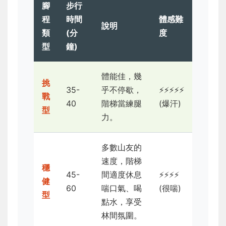
腳
步行
程
時間
體感難
說明
類
(分
度
型
鐘)
體能佳，幾
挑
35-
乎不停歇，
⚡⚡⚡⚡⚡
戰
40
階梯當練腿
(爆汗)
型
力。
多數山友的
速度，階梯
穩
45-
間適度休息
⚡⚡⚡⚡
健
60
喘口氣、喝
(很喘)
型
點水，享受
林間氛圍。