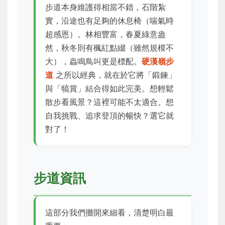
步道本身維護得相當不錯，石階紮
實，沿途也有足夠的休息椅（喘氣時
超感恩）。林相豐富，春夏綠意盎
然，秋冬則有楓紅點綴（雖然規模不
大），蟲鳴鳥叫更是標配。
硬漢嶺步
道
之所以經典，就在於它將「鍛鍊」
與「犒賞」結合得如此完美。想輕鬆
散步看風景？這裡可能不太適合。想
自我挑戰、追求登頂的暢快？選它就
對了！
步道資訊
這部分我們攤開來細看，清楚明白最