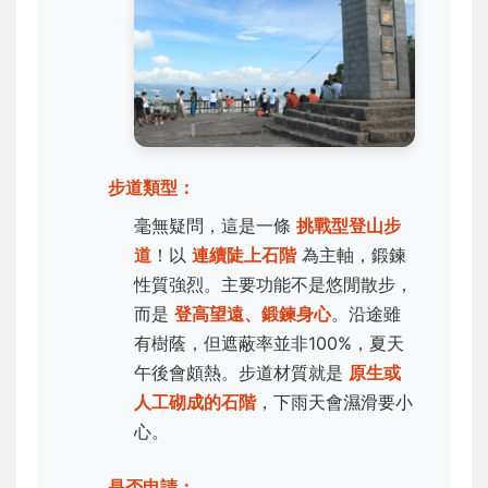
步道類型：
毫無疑問，這是一條
挑戰型登山步
道
！以
連續陡上石階
為主軸，鍛鍊
性質強烈。主要功能不是悠閒散步，
而是
登高望遠、鍛鍊身心
。沿途雖
有樹蔭，但遮蔽率並非100%，夏天
午後會頗熱。步道材質就是
原生或
人工砌成的石階
，下雨天會濕滑要小
心。
是否申請：