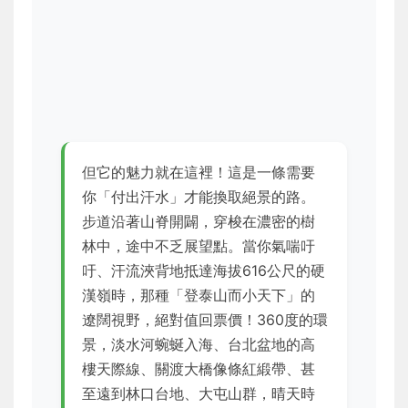
但它的魅力就在這裡！這是一條需要
你「付出汗水」才能換取絕景的路。
步道沿著山脊開闢，穿梭在濃密的樹
林中，途中不乏展望點。當你氣喘吁
吁、汗流浹背地抵達海拔616公尺的硬
漢嶺時，那種「登泰山而小天下」的
遼闊視野，絕對值回票價！360度的環
景，淡水河蜿蜒入海、台北盆地的高
樓天際線、關渡大橋像條紅緞帶、甚
至遠到林口台地、大屯山群，晴天時