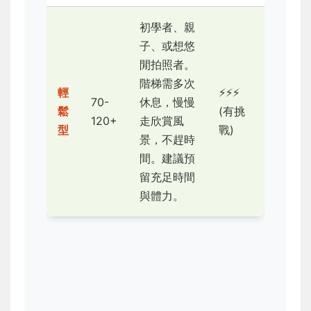
初學者、親
子、或想悠
閒拍照者。
階梯需多次
輕
⚡⚡⚡
70-
休息，慢慢
鬆
(有挑
120+
走欣賞風
型
戰)
景，不趕時
間。建議預
留充足時間
與體力。