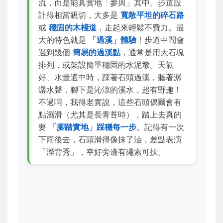
流，而是能真實地「參與」其中。步道設
計得相當親切，大多是
寬敞平坦的碎石路
或
穩固的木棧道
，走起來輕鬆不費力。最
大的特色就是
「過溪」體驗
！步道中間會
遇到幾個
簡易的過溪點
，通常是用大石塊
排列，或架設簡單穩固的水泥墩。天氣
好、水量適中時，踩著石頭過溪，聽著潺
潺水聲，腳下是沁涼的溪水，超有野趣！
不過啊，我得老實說，這些石頭偶爾會有
點濕滑（尤其是長青苔時），踏上去真的
要
「腳踏實地」踩穩每一步
。記得有一次
下雨後去，石頭滑得像抹了油，差點表演
「溼背秀」，幸好旁邊有繩索可扶。