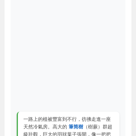
一路上的植被豐富到不行，彷彿走進一座
天然冷氣房。高大的
筆筒樹
（樹蕨）群超
級壯觀，巨大的羽狀葉子張開，像一把把