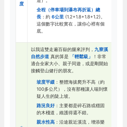
道）。
度
全程（停車場到瀑布再折返）總
長
：約
6公里
(1.2+1.8+1.8+1.2)。
這個數字比較實在，讓你心裡有個
底。
以我這雙走遍百嶽的腿來評判，
九寮溪
自然步道
真的算是
「輕鬆級」
！非常
適合全家大小、親子同遊，或是剛開始
接觸登山健行的朋友。
坡度平緩
：整體海拔爬升不高（約
100多公尺），沒有那種讓人喘到懷
疑人生的陡上坡。
路況良好
：主要都是碎石路或穩固
的木棧道，維護得還不錯。
親水性高
：沿途親近溪流，增添樂