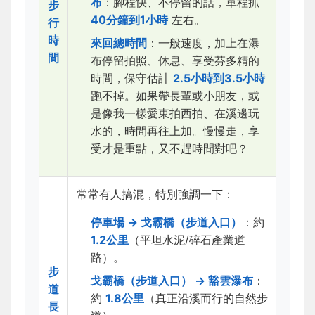
布
：腳程快、不停留的話，單程抓
步
40分鐘到1小時
左右。
行
時
來回總時間
：一般速度，加上在瀑
間
布停留拍照、休息、享受芬多精的
時間，保守估計
2.5小時到3.5小時
跑不掉。如果帶長輩或小朋友，或
是像我一樣愛東拍西拍、在溪邊玩
水的，時間再往上加。慢慢走，享
受才是重點，又不趕時間對吧？
常常有人搞混，特別強調一下：
停車場 → 戈霸橋（步道入口）
：約
1.2公里
（平坦水泥/碎石產業道
路）。
步
戈霸橋（步道入口） → 豁雲瀑布
：
道
約
1.8公里
（真正沿溪而行的自然步
長