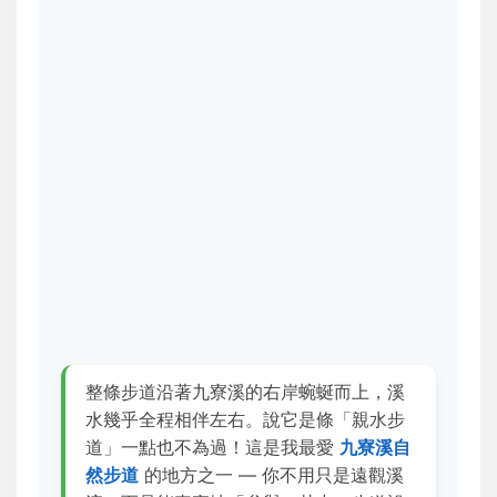
整條步道沿著九寮溪的右岸蜿蜒而上，溪
水幾乎全程相伴左右。說它是條「親水步
道」一點也不為過！這是我最愛
九寮溪自
然步道
的地方之一 — 你不用只是遠觀溪