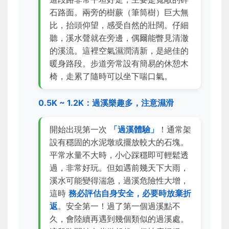
石路面。兩旁的樹蕨（筆筒樹）巨大無
比，抬頭仰望，感受自然的壯闊。仔細
聽，溪水聲就在旁邊，偶爾能瞥見清澈
的溪流。這裡空氣濕潤清新，是絕佳的
暖身路段。步道旁常設有簡易的休憩木
椅，走累了隨時可以坐下喘口氣。
0.5K ~ 1.2K：過溪樂趣多，注意濕滑
開始出現第一次
「過溪體驗」
！通常架
設有穩固的水泥墩或擺放較大的石塊。
平常水量不大時，小心踩穩即可輕鬆透
過，非常好玩。但如遇前幾天下大雨，
溪水可能變得湍急，過溪危險性大增，
這時
務必評估自身安全，必要時放棄折
返
。安全第一！過了第一個過溪點不
久，會陸續再遇到幾個類似的過溪處。