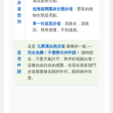
溪流緊密互動。
步
道
低海拔闊葉林生態步道
：豐富的植
型
物生態是亮點。
別
單一往返型步道
：原路去，原路
回。簡單易懂，不怕迷路。
這是
九寮溪自然步道
最棒的一點 —
是
完全免費！不需要任何申請！
隨時想
否
去，只要天氣許可，車停好就能出發！
申
這種自由自在的感覺，在現在很多熱門
請
步道都要搶名額的年代，顯得格外珍
貴。