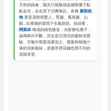
天然的綠傘，陽光只能勉強從縫隙灑下點
點金光，走在其下涼爽無比。各種
蕨類植
物
更是茂密得驚人，腎蕨、鳳尾蕨、山
蘇...在潮濕的環境下生氣勃勃。抬頭看，
闊葉林
構成的綠色隧道，光影變化萬千，
蟲鳴鳥叫不斷，完全是沉浸式的森林浴體
驗。空氣中那股混著泥土、腐葉和植物汁
液的清新氣味，是都市裡花錢也買不到的
高階享受。