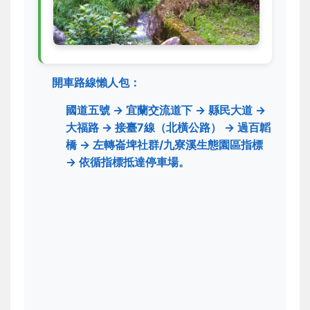
開車路線懶人包：
國道五號 → 宜蘭交流道下 → 縣民大道 →
大福路 → 接臺7線（北橫公路） → 過百韜
橋 → 左轉崙埤社群/九寮溪生態園區指標
→ 依循指標抵達停車場。