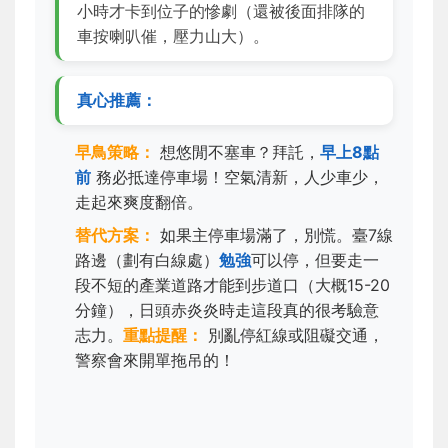
小時才卡到位子的慘劇（還被後面排隊的
車按喇叭催，壓力山大）。
真心推薦：
早鳥策略：
想悠閒不塞車？拜託，
早上8點
前
務必抵達停車場！空氣清新，人少車少，
走起來爽度翻倍。
替代方案：
如果主停車場滿了，別慌。臺7線
路邊（劃有白線處）
勉強
可以停，但要走一
段不短的產業道路才能到步道口（大概15-20
分鐘），日頭赤炎炎時走這段真的很考驗意
志力。
重點提醒：
別亂停紅線或阻礙交通，
警察會來開單拖吊的！