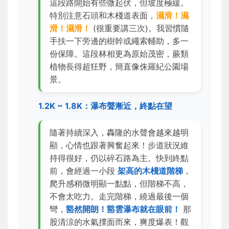
這段路開始有些微起伏，但坡度極緩。
特別注意石頭和木棧道表面，
濕滑！濕
滑！濕滑！
(很重要講三次)。我習慣隨
手扶一下旁邊的樹幹或繩索輔助，多一
份保障。這段林相更為原始茂密，蕨類
植物長得超狂野，簡直像侏羅紀公園場
景。
1.2K ~ 1.8K：瀑布聲漸近，終點在望
隨著持續深入，轟隆的水聲會越來越明
顯，心情也跟著興奮起來！步道狀況維
持得很好，仍以碎石路為主。快到終點
前，會經過一小段
架高的木棧道階梯
，
爬升感稍微明顯一點點，但階梯不高，
不會太吃力。走完階梯，繞過最後一個
彎，
豁然開朗！豁雲瀑布就在眼前！
那
股清涼的水氣撲面而來，爽度爆表！觀