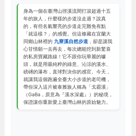
身為一個在臺灣山徑溪流間打滾超過十五
年的旅人，什麼樣的步道沒走過？說真
的，有些名氣響亮的步道走完難免有點
「就這樣？」的感覺。但這條藏在宜蘭大
同鄉山林裡的
九寮溪自然步道
，卻是讓我
心甘情願一去再去，每次總能挖到新驚喜
的私房寶藏路線！它不跟你玩華麗的噱
頭，就是用最純粹的綠意、沁涼的溪水、
磅礡的瀑布，直球對決你的感官。今天，
就讓我這個跑遍全臺大小步道的老司機，
帶你深入這片被泰雅族人稱為「戈霸溪」
（GaBa，原意為『溪水深處』）的秘境，
保證讓你重新愛上臺灣山林的原始魅力。