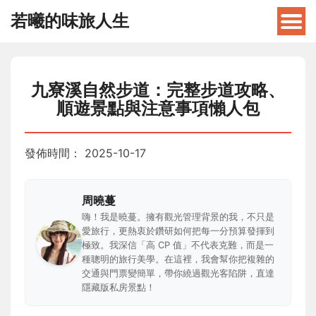
若曦的味旅人生
九寮溪自然步道：完整步道攻略、
順遊景點與注意事項懶人包
發佈時間：
2025-10-17
周曉蔓
嗨！我是曉蔓。擁有觀光管理背景的我，不只是
愛旅行，更熱衷於鑽研如何把每一分預算發揮到
極致。我深信「高 CP 值」不代表克難，而是一
種聰明的旅行美學。在這裡，我會幫你把複雜的
交通與門票變簡單，帶你繞過觀光客陷阱，直達
隱藏版私房景點！