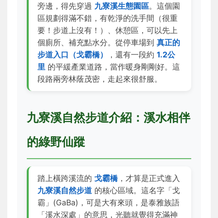
旁邊，得先穿過
九寮溪生態園區
。這個園
區規劃得滿不錯，有乾淨的洗手間（很重
要！步道上沒有！）、休憩區，可以先上
個廁所、補充點水分。從停車場到
真正的
步道入口（戈霸橋）
，還有一段約
1.2公
里
的平緩產業道路，當作暖身剛剛好。這
段路兩旁林蔭茂密，走起來很舒服。
九寮溪自然步道介紹：溪水相伴
的綠野仙蹤
踏上橫跨溪流的
戈霸橋
，才算是正式進入
九寮溪自然步道
的核心區域。這名字「戈
霸」(GaBa)，可是大有來頭，是泰雅族語
「溪水深處」的意思，光聽就覺得充滿神