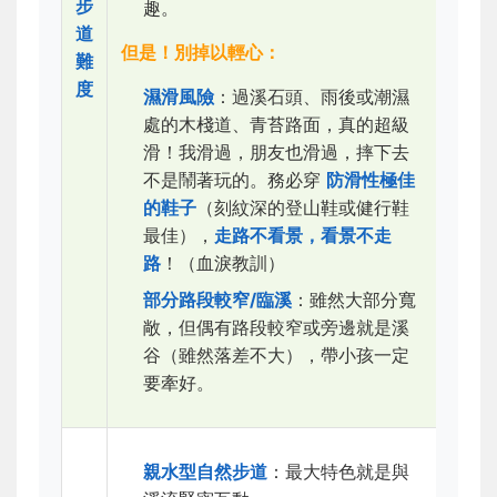
步
趣。
道
但是！別掉以輕心：
難
度
濕滑風險
：過溪石頭、雨後或潮濕
處的木棧道、青苔路面，真的超級
滑！我滑過，朋友也滑過，摔下去
不是鬧著玩的。務必穿
防滑性極佳
的鞋子
（刻紋深的登山鞋或健行鞋
最佳），
走路不看景，看景不走
路
！（血淚教訓）
部分路段較窄/臨溪
：雖然大部分寬
敞，但偶有路段較窄或旁邊就是溪
谷（雖然落差不大），帶小孩一定
要牽好。
親水型自然步道
：最大特色就是與