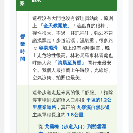
案
這裡沒有大門也沒有管理員站崗，原則
上
「全天候開放」
！這點真的很棒，
彈性很大。不過，拜託拜託，強烈不建
營
議摸黑走！步道沿溪，濕氣重，很多路
業
段
容易濕滑
，加上沒有照明裝置，晚
時
上走危險性很高。林務局羅東林管處也
間
呼籲大家
「清晨至黃昏」
間行走最安
全。我個人最推薦上午時段，光線好、
空氣涼爽，拍照也最美。
這條步道走起來真的很「舒服」！扣除
停車場到戈霸橋入口那段
平坦的1.2公
里產業道路
，真正的
九寮溪自然步道
主線單程長度約
1.8公里
。
從
戈霸橋（步道入口）到豁雲瀑