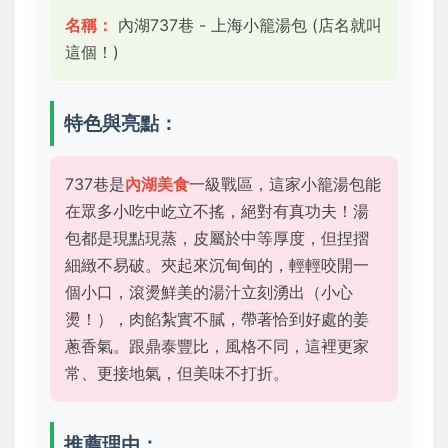
名稱：
內湖737巷 - 上海小籠湯包 (店名就叫
這個！)
特色與亮點：
737巷是
內湖美食
一級戰區，這家小籠湯包能
在眾多小吃中屹立不搖，絕對有真功夫！湯
包都是現點現蒸，皮屬於中等厚度，但捏摺
細緻不易破。夾起來沉甸甸的，輕輕咬開一
個小口，滾燙鮮美的湯汁立刻湧出（小心
燙！），肉餡紮實不膩，帶著恰到好處的姜
蔥香氣。跟鼎泰豐比，風格不同，這裡更家
常、更接地氣，但美味不打折。
推薦理由：