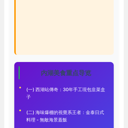
内湖美食重点导览
(一) 西湖站傳奇：30年手工現包韭菜盒
子
(二) 海味爆棚的視覺系王者：金泰日式
料理 - 無敵海景蓋飯