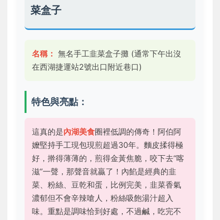
菜盒子
名稱：
無名手工韭菜盒子攤 (通常下午出沒
在西湖捷運站2號出口附近巷口)
特色與亮點：
這真的是
內湖美食
圈裡低調的傳奇！阿伯阿
嬤堅持手工現包現煎超過30年。麵皮揉得極
好，擀得薄薄的，煎得金黃焦脆，咬下去“喀
滋”一聲，那聲音就贏了！內餡是經典的韭
菜、粉絲、豆乾和蛋，比例完美，韭菜香氣
濃郁但不會辛辣嗆人，粉絲吸飽湯汁超入
味。重點是調味恰到好處，不過鹹，吃完不