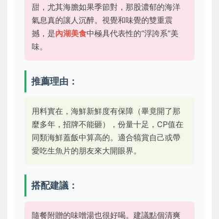
甜，尤其海膽如果季節對，那股濃郁的海洋
氣息真的讓人沉醉。視覺和味覺的雙重震
撼，是
內湖美食
中極具代表性的“浮誇系”美
味。
推薦理由：
用料實在，海鮮新鮮度有保障（畢竟開了那
麼多年，招牌不能砸），份量十足，CP值在
同類海鮮蓋飯中算高的。適合犒賞自己或帶
愛吃生魚片的朋友來大開眼界。
搭配建議：
隨餐附贈的味噌湯也很好喝。建議點個清爽