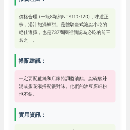
價格合理 (一籠8顆約NT$110-120)，味道正
宗，湯汁飽滿鮮甜。是體驗臺式滬點小吃的
絕佳選擇，也是737商圈裡我認為必吃的前三
名之一。
搭配建議：
一定要配薑絲和店家特調醬油醋。點碗酸辣
湯或蛋花湯搭配很對味。他們的油豆腐細粉
也不錯。
實用資訊：