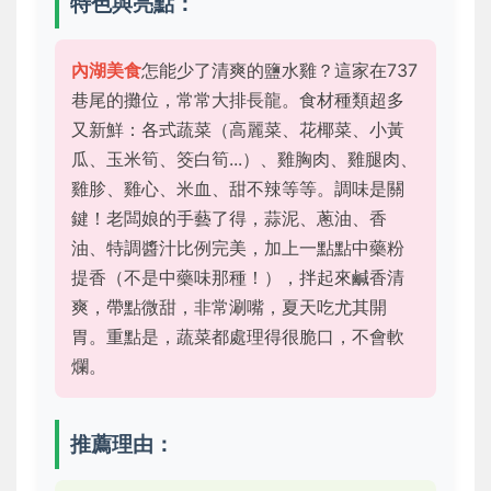
特色與亮點：
內湖美食
怎能少了清爽的鹽水雞？這家在737
巷尾的攤位，常常大排長龍。食材種類超多
又新鮮：各式蔬菜（高麗菜、花椰菜、小黃
瓜、玉米筍、筊白筍...）、雞胸肉、雞腿肉、
雞胗、雞心、米血、甜不辣等等。調味是關
鍵！老闆娘的手藝了得，蒜泥、蔥油、香
油、特調醬汁比例完美，加上一點點中藥粉
提香（不是中藥味那種！），拌起來鹹香清
爽，帶點微甜，非常涮嘴，夏天吃尤其開
胃。重點是，蔬菜都處理得很脆口，不會軟
爛。
推薦理由：