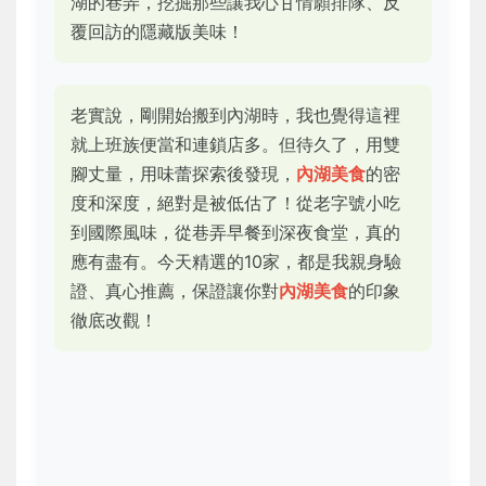
湖的巷弄，挖掘那些讓我心甘情願排隊、反
覆回訪的隱藏版美味！
老實說，剛開始搬到內湖時，我也覺得這裡
就上班族便當和連鎖店多。但待久了，用雙
腳丈量，用味蕾探索後發現，
內湖美食
的密
度和深度，絕對是被低估了！從老字號小吃
到國際風味，從巷弄早餐到深夜食堂，真的
應有盡有。今天精選的10家，都是我親身驗
證、真心推薦，保證讓你對
內湖美食
的印象
徹底改觀！