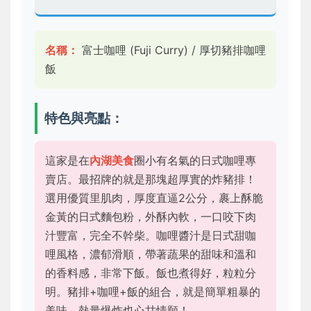
名稱：
富士咖哩 (Fuji Curry) / 厚切豬排咖哩
飯
特色與亮點：
這家是在
內湖美食
圈小有名氣的日式咖哩專
賣店。最招牌的就是那塊超厚實的炸豬排！
選用優質里肌肉，厚度直逼2公分，裹上酥脆
金黃的日式麵包粉，外酥內軟，一口咬下肉
汁豐富，完全不幹柴。咖哩醬汁是日式甜咖
哩風格，濃郁滑順，帶著蔬果的甜味和溫和
的香料感，非常下飯。飯也煮得好，粒粒分
明。豬排+咖哩+飯的組合，就是簡單粗暴的
美味，熱量爆炸也心甘情願！