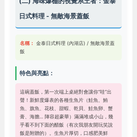
(二) 海味爆棚的視覺系王者：金泰
日式料理 - 無敵海景蓋飯
名稱：
金泰日式料理 (內湖店) / 無敵海景蓋
飯
特色與亮點：
這碗蓋飯，第一次端上桌絕對會讓你“哇”出
聲！新鮮度爆表的各種生魚片（鮭魚、鮪
魚、旗魚、花枝、甜蝦、乾貝、鮭魚卵、蟹
膏、海膽... 陣容超豪華）滿滿堆成小山，幾
乎看不到下面的醋飯（有次我朋友開玩笑說
飯是附贈的）。生魚片厚切，口感肥美鮮