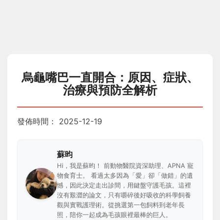
烏龜嘴巴一直開合：原因、症狀、
治療與預防全解析
發佈時間：
2025-12-19
蘇昀
Hi，我是蘇昀！ 前動物醫院資深助理、APNA 寵
物食育士。 看過太多因為「愛」卻「做錯」的遺
憾，因此決定走出診間，用鍵盤守護毛孩。這裡
沒有艱澀的論文，只有嚼碎後好吸收的科學飼養
觀與實戰護理術。從挑選第一包飼料到老年長
照，陪你一起成為毛孩眼裡最棒的巨人。