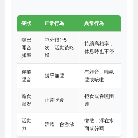
症狀
正常行為
異常行為
嘴巴
每分鐘1-5
持續高頻率，
開合
次，活動後略
休息時也不停
頻率
增
伴隨
有雜音、喘氣
幾乎無聲
聲音
聲或咳嗽
進食
拒食或吞嚥困
正常吃食
狀況
難
活動
懶散，浮在水
活躍，會游泳
力
面或躲藏