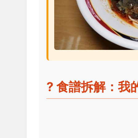
?
食譜拆解：我