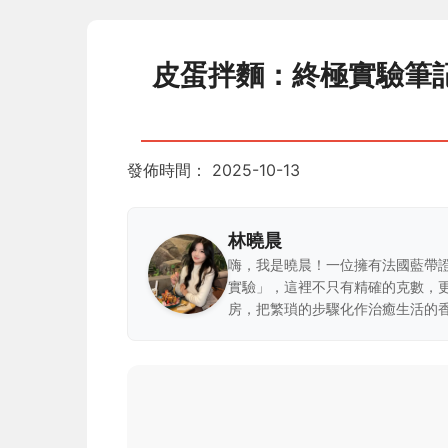
皮蛋拌麵：終極實驗筆
發佈時間：
2025-10-13
林曉晨
嗨，我是曉晨！一位擁有法國藍帶
實驗」，這裡不只有精確的克數，
房，把繁瑣的步驟化作治癒生活的