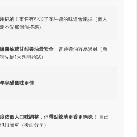
用純的！
市售有些加了花生醬的味道會跑掉（個人
測不愛那個混搭感）
鹽醬油或甘甜醬油最安全
，普通醬油容易過鹹（新
請先從1大匙開始試）
年烏醋風味更佳
度依個人口味調整
，但
帶點辣渣更香更夠味！
自己
也很簡單（後面分享）