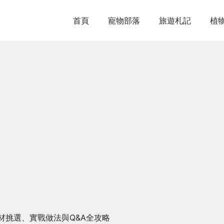
首頁
寵物部落
旅遊札記
植
材挑選、實戰做法與Q&A全攻略