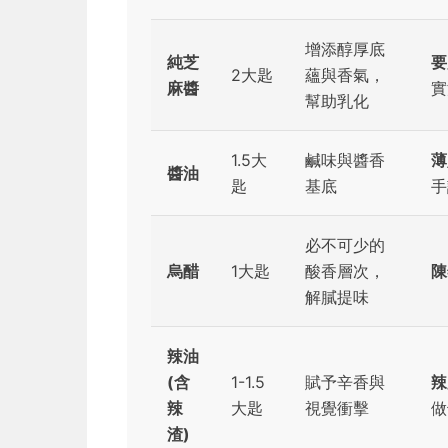
增添醇厚底
純芝
要
2大匙
蘊與香氣，
麻醬
實
幫助乳化
1.5大
鹹味與醬香
薄
醬油
匙
基底
手
必不可少的
烏醋
1大匙
酸香層次，
陳
解膩提味
辣油
(含
1-1.5
賦予辛香與
辣
辣
大匙
視覺衝擊
做
渣)