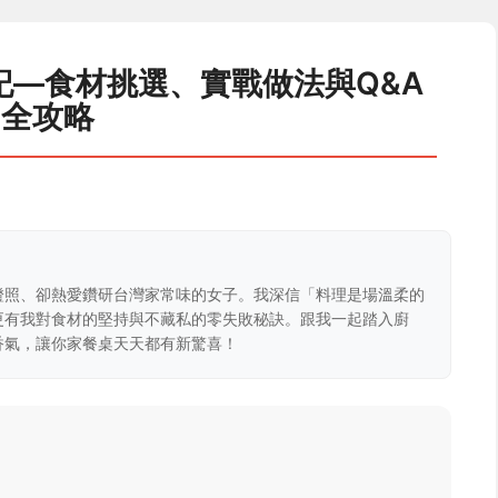
記—食材挑選、實戰做法與Q&A
全攻略
證照、卻熱愛鑽研台灣家常味的女子。我深信「料理是場溫柔的
更有我對食材的堅持與不藏私的零失敗秘訣。跟我一起踏入廚
香氣，讓你家餐桌天天都有新驚喜！