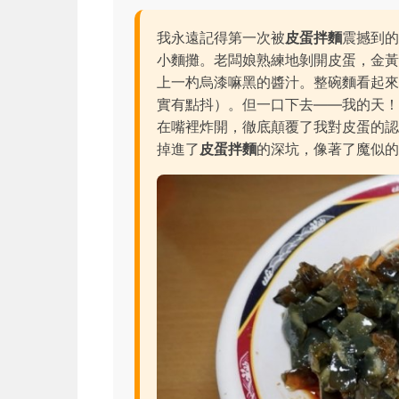
我永遠記得第一次被
皮蛋拌麵
震撼到
小麵攤。老闆娘熟練地剝開皮蛋，金
上一杓烏漆嘛黑的醬汁。整碗麵看起
實有點抖）。但一口下去——我的天
在嘴裡炸開，徹底顛覆了我對皮蛋的
掉進了
皮蛋拌麵
的深坑，像著了魔似