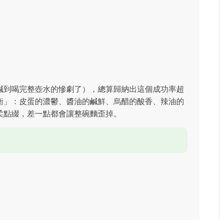
鹹到喝完整壺水的慘劇了），總算歸納出這個成功率超
衡」：皮蛋的濃鬱、醬油的鹹鮮、烏醋的酸香、辣油的
柔點綴，差一點都會讓整碗麵歪掉。
：