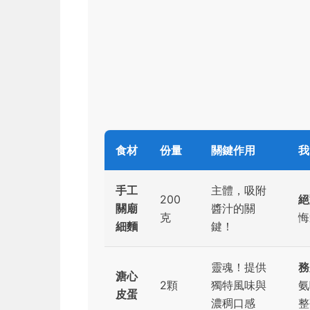
食材
份量
關鍵作用
我
手工
主體，吸附
200
絕
關廟
醬汁的關
克
悔
細麵
鍵！
靈魂！提供
務
溏心
2顆
獨特風味與
氨
皮蛋
濃稠口感
整