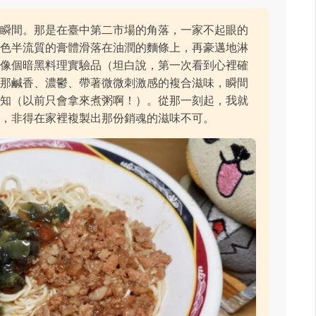
的瞬間。那是在臺中第二市場的角落，一家不起眼的
黃色半流質的膏體滑落在油潤的麵條上，再豪邁地淋
來像個暗黑料理實驗品（坦白說，第一次看到心裡確
！那鹹香、濃鬱、帶著微微刺激感的複合滋味，瞬間
認知（以前只會拿來煮粥啊！）。從那一刻起，我就
的，非得在家裡複製出那份銷魂的滋味不可。