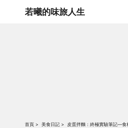
若曦的味旅人生
首頁
>
美食日記
>
皮蛋拌麵：終極實驗筆記—食