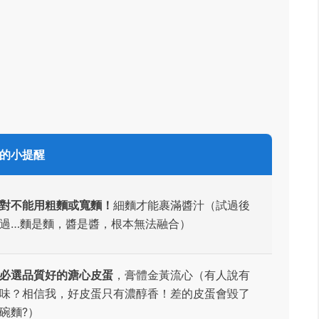
的小提醒
對不能用粗麵或寬麵！
細麵才能裹滿醬汁（試過後
過…麵是麵，醬是醬，根本無法融合）
必選品質好的溏心皮蛋
，膏體金黃流心（有人說有
味？相信我，好皮蛋只有濃醇香！差的皮蛋會毀了
碗麵?）