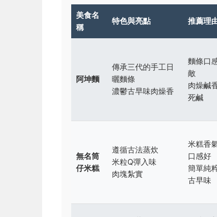
美食名
特色與亮點
推薦理
稱
麵條口
傳承三代的手工日
敵
阿坤麵
曬麵條
肉燥鹹
濃鬱古早味肉燥香
死鹹
米糕香
遵循古法蒸炊
無名筒
口感好
米粒Q彈入味
仔米糕
簡單純
肉塊紮實
古早味