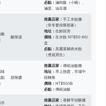
味
必點：
滷肉飯（小碗）、
滷蛋、油豆腐
推薦店家：
手工水餃攤
（常常要排隊那家）
地址：
生鮮區旁
無敵
酸辣湯
價格：
生水餃 NT$50-60/
在
盒
必點：
高麗菜豬肉水餃
（煮或買生）
推薦店家：
傳統油飯攤
滋味
地址：
早上熱賣，市場中
或點
甜辣醬
段轉角
合
價格：
NT$50/份
必點：
傳統油飯
推薦店家：
香酥芋頭酥攤
料芋