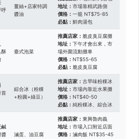
美
薑絲+店家特調
地址：
市場靠精武路側
呼呼
醬油
價格：
一籠 NT$75-85
必點：
鮮肉湯包
推薦店家：
脆皮臭豆腐攤
人
地址：
下午才會出來，市
具酥
臺式泡菜
場外圍流動攤車
嫩
價格：
NT$55-65
必點：
脆皮臭豆腐
推薦店家：
古早味粉粿冰
料
綜合冰（粉粿
地址：
市場內靠近水果攤
暑首
+粉圓+綠豆）
價格：
NT$40-50
必點：
純粉粿冰、綜合冰
推薦店家：
東興魯肉義
死鹹
地址：
市場入口附近店面
附醬
滷蛋、油豆腐
價格：
滷肉飯 NT$35-45