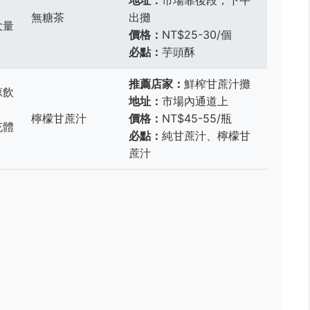
地址：
市場靠後段，下午
無糖茶
出攤
大量
價格：
NT$25-30/個
必點：
芋頭酥
推薦店家：
鮮榨甘蔗汁攤
涼飲
地址：
市場內通道上
檸檬甘蔗汁
價格：
NT$45-55/瓶
充體
必點：
純甘蔗汁、檸檬甘
蔗汁