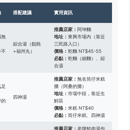
由
搭配建議
實用資訊
推薦店家：
阿坤麵
感無
地址：
東興市場內（靠近
綜合湯（餛飩
三民路入口）
香不
+福州丸）
價格：
乾麵 NT$45-55
必點：
乾麵（細麵）、綜
合湯
推薦店家：
無名筒仔米糕
氣足
攤（阿桑的攤）
地址：
市場中段，靠近生
四神湯
粹的
鮮區
價格：
米糕 NT$40
必點：
筒仔米糕、四神湯
推薦店家：
老牌鮮肉湯包