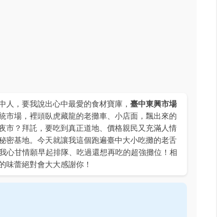
中人，要我說出心中最愛的食材寶庫，
臺中東興市場
統市場，裡頭臥虎藏龍的老攤車、小店面，飄出來的
夜市？拜託，要吃到真正道地、價格親民又充滿人情
秘密基地。今天就讓我這個跑遍臺中大小吃攤的老舌
讓我心甘情願早起排隊、吃過還想再吃的超強攤位！相
的味蕾絕對會大大感謝你！