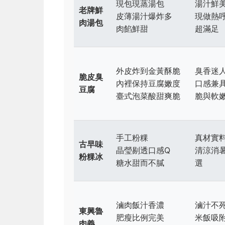
現包現蒸湯包
湯汁鮮
老牌鮮
皮薄湯汁爆炸多
現做熱
肉湯包
肉餡鮮甜
超滿足
外皮炸到金黃酥脆
臭香迷
脆皮臭
內裡保持豆腐嫩度
口感兼
豆腐
臺式泡菜酸甜爽脆
脆與軟
手工粉粿
真材實
古早味
晶瑩剔透口感Q
清涼消
粉粿冰
糖水甜而不膩
選
滷肉飯汁香濃
滷汁不
東興魯
肥瘦比例完美
米飯吸
肉義