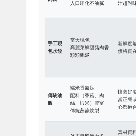
入口即化不油膩
汁超對
當天現包
手工現
新鮮度
高麗菜鮮甜豬肉香
包水餃
價格實
顆顆飽滿
糯米香氣足
懷舊好
傳統油
配料（香菇、肉
當正餐
飯
絲、蝦米）豐富
心都適
傳統蒸籠炊製
真材實