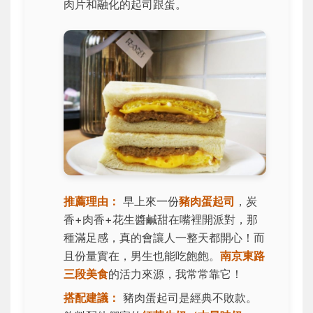
肉片和融化的起司跟蛋。
推薦理由：
早上來一份
豬肉蛋起司
，炭
香+肉香+花生醬鹹甜在嘴裡開派對，那
種滿足感，真的會讓人一整天都開心！而
且份量實在，男生也能吃飽飽。
南京東路
三段美食
的活力來源，我常常靠它！
搭配建議：
豬肉蛋起司是經典不敗款。