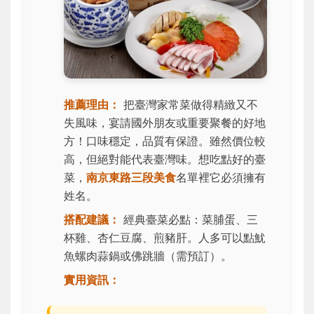
推薦理由：
把臺灣家常菜做得精緻又不
失風味，宴請國外朋友或重要聚餐的好地
方！口味穩定，品質有保證。雖然價位較
高，但絕對能代表臺灣味。想吃點好的臺
菜，
南京東路三段美食
名單裡它必須擁有
姓名。
搭配建議：
經典臺菜必點：菜脯蛋、三
杯雞、杏仁豆腐、煎豬肝。人多可以點魷
魚螺肉蒜鍋或佛跳牆（需預訂）。
實用資訊：