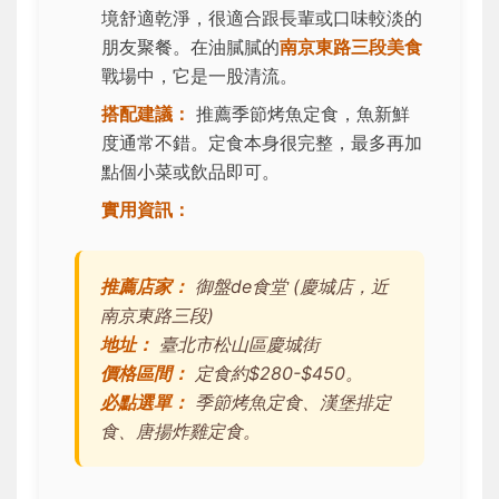
境舒適乾淨，很適合跟長輩或口味較淡的
朋友聚餐。在油膩膩的
南京東路三段美食
戰場中，它是一股清流。
搭配建議：
推薦季節烤魚定食，魚新鮮
度通常不錯。定食本身很完整，最多再加
點個小菜或飲品即可。
實用資訊：
推薦店家：
御盤de食堂 (慶城店，近
南京東路三段)
地址：
臺北市松山區慶城街
價格區間：
定食約$280-$450。
必點選單：
季節烤魚定食、漢堡排定
食、唐揚炸雞定食。