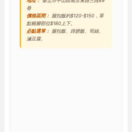
地址：
臺北市中山區南京東路三段89
巷
價格區間：
腿扣飯約$120-$150，單
點豬腳部位$180上下。
必點選單：
腿扣飯、蹄膀飯、筍絲、
滷豆腐。