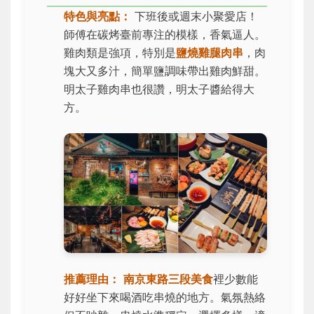
特色與亮點：
下班後或週末小聚愛店！
師傅在碳烤臺前專注的模樣，香氣逼人。
雞肉類是強項，特別是
鹽燒雞腿肉串
，肉
塊大又多汁，簡單鹽調味帶出雞肉鮮甜。
明太子雞肉串也很讚，明太子醬給得大
方。
推薦理由：
南京東路三段美食
裡少數能
好好坐下來喝酒吃串燒的地方。氣氛熱絡