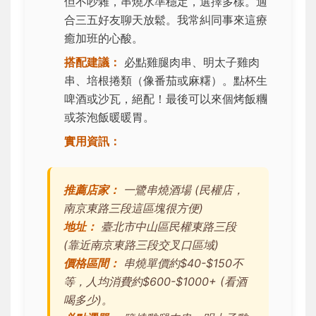
但不吵雜，串燒水準穩定，選擇多樣。適
合三五好友聊天放鬆。我常糾同事來這療
癒加班的心酸。
搭配建議：
必點雞腿肉串、明太子雞肉
串、培根捲類（像番茄或麻糬）。點杯生
啤酒或沙瓦，絕配！最後可以來個烤飯糰
或茶泡飯暖暖胃。
實用資訊：
推薦店家：
一鷺串燒酒場 (民權店，
南京東路三段這區塊很方便)
地址：
臺北市中山區民權東路三段
(靠近南京東路三段交叉口區域)
價格區間：
串燒單價約$40-$150不
等，人均消費約$600-$1000+ (看酒
喝多少)。