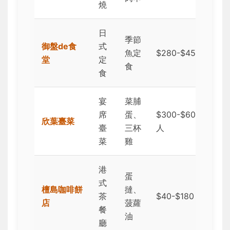
燒
日
季節
御盤de食
式
★
魚定
$280-$450
堂
定
(
食
食
宴
菜脯
席
蛋、
$300-$600/
★
欣葉臺菜
臺
三杯
人
(
菜
雞
港
蛋
式
檀島咖啡餅
撻、
★
茶
$40-$180
店
菠蘿
(
餐
油
廳