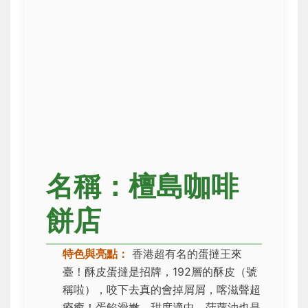
名稱：檀島咖啡
餅店
特色與亮點：
香港超有名的蛋撻王來
臺！酥皮蛋撻是招牌，192層的酥皮（號
稱啦），咬下去真的會掉屑屑，喀滋聲超
療癒！蛋餡滑嫩，甜度適中。菠蘿油也是