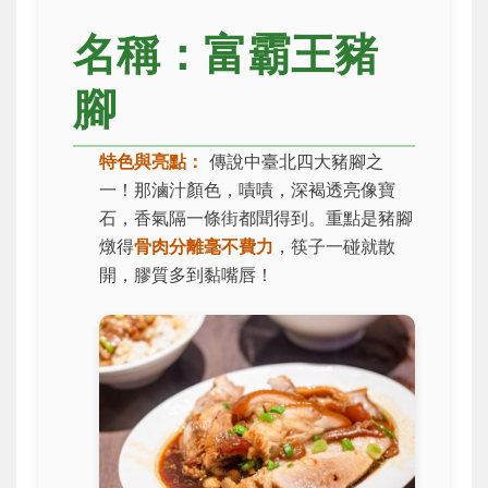
名稱：富霸王豬
腳
特色與亮點：
傳說中臺北四大豬腳之
一！那滷汁顏色，嘖嘖，深褐透亮像寶
石，香氣隔一條街都聞得到。重點是豬腳
燉得
骨肉分離毫不費力
，筷子一碰就散
開，膠質多到黏嘴唇！