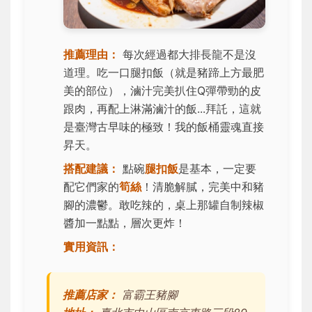
推薦理由：
每次經過都大排長龍不是沒
道理。吃一口腿扣飯（就是豬蹄上方最肥
美的部位），滷汁完美扒住Q彈帶勁的皮
跟肉，再配上淋滿滷汁的飯...拜託，這就
是臺灣古早味的極致！我的飯桶靈魂直接
昇天。
搭配建議：
點碗
腿扣飯
是基本，一定要
配它們家的
筍絲
！清脆解膩，完美中和豬
腳的濃鬱。敢吃辣的，桌上那罐自制辣椒
醬加一點點，層次更炸！
實用資訊：
推薦店家：
富霸王豬腳