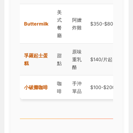
美
★
式
阿嬤
Buttermilk
$350-$800
(
餐
炸雞
限
廳
原味
★
孚羅起士蛋
甜
重乳
$140/片起
(
糕
點
酪
叫
咖
手沖
★
小破攤咖啡
$100-$200
啡
單品
(