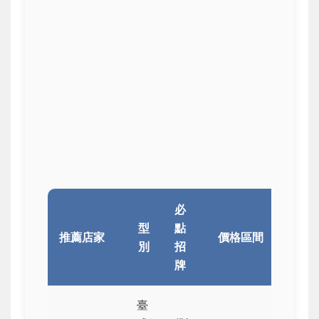
必
個
型
點
推薦店家
價格區間
分
別
招
5
牌
臺