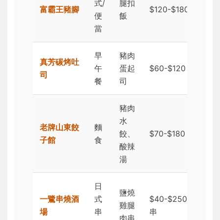
式/
腿扣
★
富霸王豬腳
$120-$180
便
飯
(
當
早
豬肉
真芳碳烤吐
★
午
蛋起
$60-$120
司
(
餐
司
豬肉
水
★
老牌山東餃
麵
餃、
$70-$180
(
子館
食
酸辣
表
湯
日
鹽燒
一鷺串燒酒
式
$40-$250/
★
雞腿
場
串
串
(
肉串