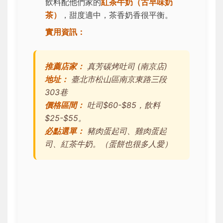
飲料配他們家的
紅茶牛奶（古早味奶
茶）
，甜度適中，茶香奶香很平衡。
實用資訊：
推薦店家：
真芳碳烤吐司 (南京店)
地址：
臺北市松山區南京東路三段
303巷
價格區間：
吐司$60-$85，飲料
$25-$55。
必點選單：
豬肉蛋起司、雞肉蛋起
司、紅茶牛奶。（蛋餅也很多人愛）