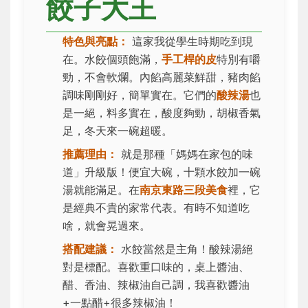
餃子大王
特色與亮點：
這家我從學生時期吃到現
在。水餃個頭飽滿，
手工桿的皮
特別有嚼
勁，不會軟爛。內餡高麗菜鮮甜，豬肉餡
調味剛剛好，簡單實在。它們的
酸辣湯
也
是一絕，料多實在，酸度夠勁，胡椒香氣
足，冬天來一碗超暖。
推薦理由：
就是那種「媽媽在家包的味
道」升級版！便宜大碗，十顆水餃加一碗
湯就能滿足。在
南京東路三段美食
裡，它
是經典不貴的家常代表。有時不知道吃
啥，就會晃過來。
搭配建議：
水餃當然是主角！酸辣湯絕
對是標配。喜歡重口味的，桌上醬油、
醋、香油、辣椒油自己調，我喜歡醬油
+一點醋+很多辣椒油！