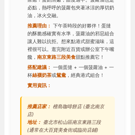
必點，熱呼呼的菠蘿包夾著冰涼的厚切奶
油，冰火交融。
推薦理由：
下午茶時段的好夥伴！蛋撻
的酥脆感確實有水準，菠蘿油的邪惡組合
讓人難以抗拒。想來點港式甜蜜滋味，這
裡很可以。逛完附近百貨或辦公室下午嘴
饞，
南京東路三段美食
甜點推薦它！
搭配建議：
一個蛋撻 + 一個菠蘿油 + 一
杯
絲襪奶茶
或
鴛鴦
，經典港式組合！
實用資訊：
推薦店家：
檀島咖啡餅店 (臺北南京
店)
地址：
臺北市松山區南京東路三段
(通常在大百貨美食街或臨街店鋪)