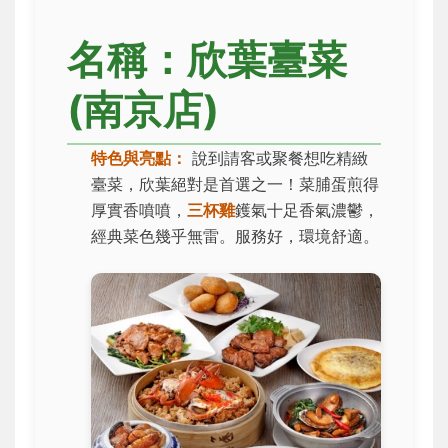
名稱：欣葉臺菜
(南京店)
特色與亮點：
說到請客或聚餐想吃精緻
臺菜，欣葉絕對是首選之一！菜脯蛋煎得
厚實香噴噴，
三杯雞
鑊氣十足香氣濃鬱，
經典菜色幾乎無雷。服務好，環境舒適。