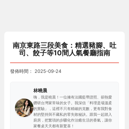
南京東路三段美食：精選豬腳、吐
司、餃子等10間人氣餐廳指南
發佈時間：
2025-09-24
林曉晨
嗨，我是曉晨！一位擁有法國藍帶證照、卻熱愛
鑽研台灣家常味的女子。我深信「料理是場溫柔
的實驗」，這裡不只有精確的克數，更有我對食
材的堅持與不藏私的零失敗秘訣。跟我一起踏入
廚房，把繁瑣的步驟化作治癒生活的香氣，讓你
家餐桌天天都有新驚喜！