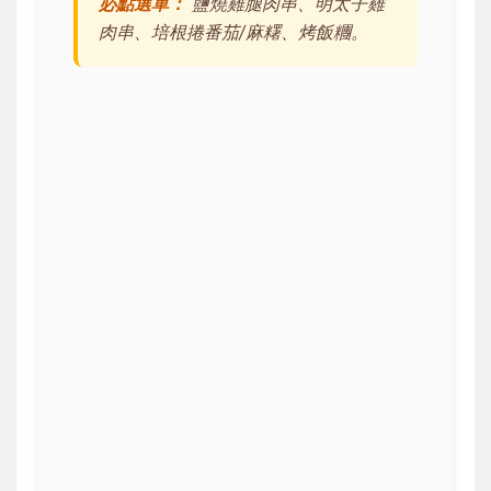
必點選單：
鹽燒雞腿肉串、明太子雞
肉串、培根捲番茄/麻糬、烤飯糰。