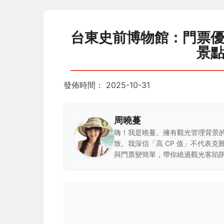
台東史前博物館：門票
景
發佈時間：
2025-10-31
周曉蔓
嗨！我是曉蔓。擁有觀光管理背景
致。我深信「高 CP 值」不代表
與門票變簡單，帶你繞過觀光客陷