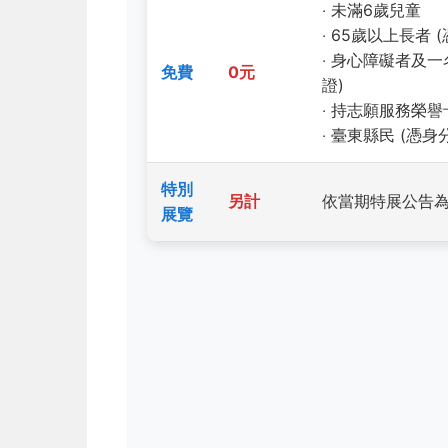
‧ 未滿6歲兒童
‧ 65歲以上長者 (
‧ 身心障礙者及一
免費
0元
證)
‧ 持志願服務榮譽
‧ 臺東縣民 (憑身
特別
另計
依當期特展公告
展覽