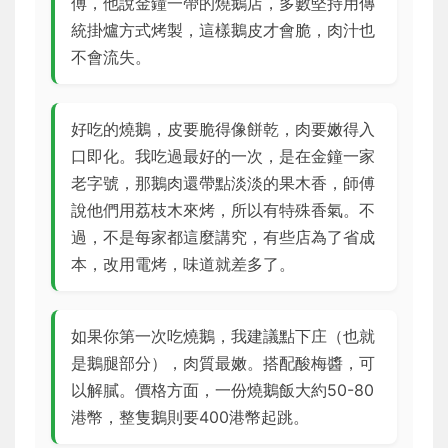
傅，他說金鐘一帶的燒鵝店，多數堅持用傳
統掛爐方式烤製，這樣鵝皮才會脆，肉汁也
不會流失。
好吃的燒鵝，皮要脆得像餅乾，肉要嫩得入
口即化。我吃過最好的一次，是在金鐘一家
老字號，那鵝肉還帶點淡淡的果木香，師傅
說他們用荔枝木來烤，所以有特殊香氣。不
過，不是每家都這麼講究，有些店為了省成
本，改用電烤，味道就差多了。
如果你第一次吃燒鵝，我建議點下庄（也就
是鵝腿部分），肉質最嫩。搭配酸梅醬，可
以解膩。價格方面，一份燒鵝飯大約50-80
港幣，整隻鵝則要400港幣起跳。