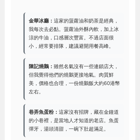
金華冰廳：
這家的菠蘿油和奶茶是經典，
我每次去必點。菠蘿油外酥內軟，加上冰
涼的牛油，口感層次豐富。不過店面很
小，經常要排隊，建議避開用餐高峰。
陳記燒鵝：
雖然名氣沒有一些連鎖店大，
但我覺得他們的燒鵝更接地氣。肉質鮮
美，價格也合理，一份燒鵝飯大約60港幣
左右。
巷弄魚蛋粉：
這家沒有招牌，藏在金鐘道
的小巷裡，是當地人才知道的老店。魚蛋
彈牙，湯頭清甜，一碗下肚超滿足。