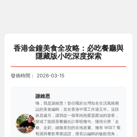
香港金鐘美食全攻略：必吃餐廳與
隱藏版小吃深度探索
發佈時間：
2026-03-15
謝維恩
嗨，我是謝維恩！曾任職於台灣知名生活風格雜
誌的美食編輯，並在香港中環工作過五年。這段
旅居歲月，讓我從一個單純熱愛菠蘿油的遊客，
變成了能跟茶餐廳伙計寒暄幾句、懂得分辨「走
糖、走奶」細微差別的在地老饕。擁有 WSET 葡
萄酒與餐飲專業認證，擅長以編輯的敏銳視角，