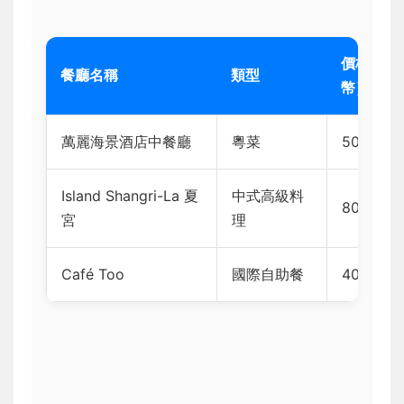
價格範圍
餐廳名稱
類型
幣）
萬麗海景酒店中餐廳
粵菜
500-100
Island Shangri-La 夏
中式高級料
800-150
宮
理
Café Too
國際自助餐
400-700