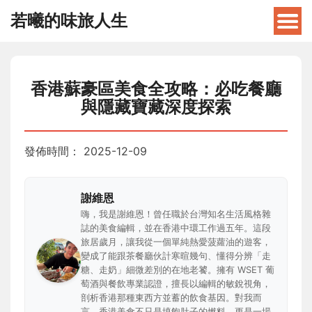
若曦的味旅人生
香港蘇豪區美食全攻略：必吃餐廳
與隱藏寶藏深度探索
發佈時間：
2025-12-09
謝維恩
嗨，我是謝維恩！曾任職於台灣知名生活風格雜
誌的美食編輯，並在香港中環工作過五年。這段
旅居歲月，讓我從一個單純熱愛菠蘿油的遊客，
變成了能跟茶餐廳伙計寒暄幾句、懂得分辨「走
糖、走奶」細微差別的在地老饕。擁有 WSET 葡
萄酒與餐飲專業認證，擅長以編輯的敏銳視角，
剖析香港那種東西方並蓄的飲食基因。對我而
言，香港美食不只是填飽肚子的燃料，更是一場