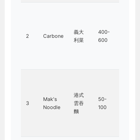
辣味
義大
400-
番茄
2
Carbone
利菜
600
義大
利麵
港式
鮮蝦
Mak's
50-
3
雲吞
雲吞
Noodle
100
麵
麵