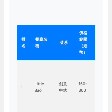
價格
推
排
餐廳名
範圍
薦
菜系
名
稱
（港
菜
幣）
色
豬腩
包、
Little
創意
150-
1
綠茶
Bao
中式
300
冰淇
淋包