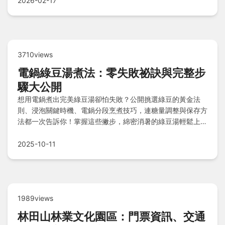
2026-02-17
3710views
電鍋綠豆湯煮法：零失敗祕訣與完整步
驟大公開
想用電鍋煮出完美綠豆湯卻怕失敗？公開挑選綠豆的黃金法
則、浸泡關鍵時機、電鍋分段烹煮技巧，連糖量調整與保存方
法都一次告訴你！掌握這些撇步，綿密消暑的綠豆湯輕鬆上
桌，馬上查看完整教學！
2025-10-11
1989views
林田山林業文化園區：門票資訊、交通