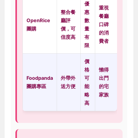
優
重視
整合餐
惠
餐廳
OpenRice
廳評
數
口碑
團購
價，可
量
的消
信度高
有
費者
限
價
格
懶得
Foodpanda
外帶外
可
出門
團購專區
送方便
能
的宅
略
家族
高