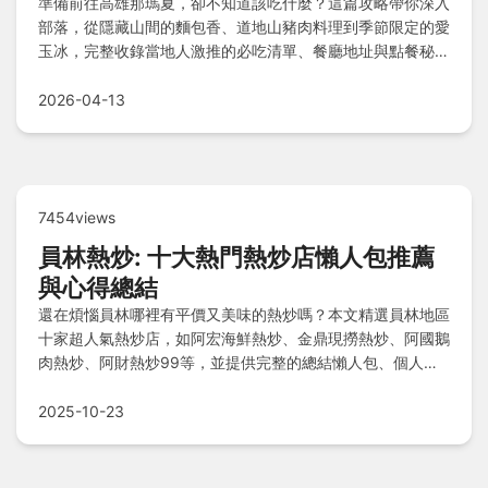
準備前往高雄那瑪夏，卻不知道該吃什麼？這篇攻略帶你深入
部落，從隱藏山間的麵包香、道地山豬肉料理到季節限定的愛
玉冰，完整收錄當地人激推的必吃清單、餐廳地址與點餐秘
訣，讓你規劃一趟難忘的原味之旅。
2026-04-13
7454views
員林熱炒: 十大熱門熱炒店懶人包推薦
與心得總結
還在煩惱員林哪裡有平價又美味的熱炒嗎？本文精選員林地區
十家超人氣熱炒店，如阿宏海鮮熱炒、金鼎現撈熱炒、阿國鵝
肉熱炒、阿財熱炒99等，並提供完整的總結懶人包、個人真
實心得，以及Q&A解答常見問題，讓您快速掌握熱門選擇與
用餐秘訣，輕鬆享受在地熱炒美味樂趣。
2025-10-23