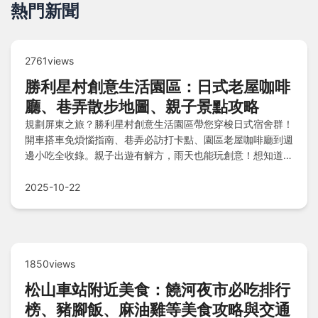
熱門新聞
2761views
勝利星村創意生活園區：日式老屋咖啡
廳、巷弄散步地圖、親子景點攻略
規劃屏東之旅？勝利星村創意生活園區帶您穿梭日式宿舍群！
開車搭車免煩惱指南、巷弄必訪打卡點、園區老屋咖啡廳到週
邊小吃全收錄。親子出遊有解方，雨天也能玩創意！想知道順
遊屏東美術館、縣民公園的最佳路線？立即探索屏東心臟地帶
的新舊魅力。
2025-10-22
1850views
松山車站附近美食：饒河夜市必吃排行
榜、豬腳飯、麻油雞等美食攻略與交通