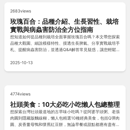
2683views
玫瑰百合：品種介紹、生長習性、栽培
實戰與病蟲害防治全方位指南
想知道如何從品種到栽培全面掌握玫瑰百合嗎？本文帶您探索
品種大觀園、細說模樣特性、摸透生長脾氣、分享實戰栽培手
札、提醒病蟲害防治，並透過Q&A解答常見疑惑，讓您輕鬆
種出健康美麗的花朵！
2025-10-13
4774views
社頭美食：10大必吃小吃懶人包總整理
想探索台灣社頭最道地的古早味小吃嗎？從阿婆芋頭粥、老張
肉圓到隱藏版麵線糊，懶人包精選10種經典美食，包括Q彈肉
圓、炭香薑母鴨和懷舊紅豆餅，無論早餐或甜點都應有盡有，