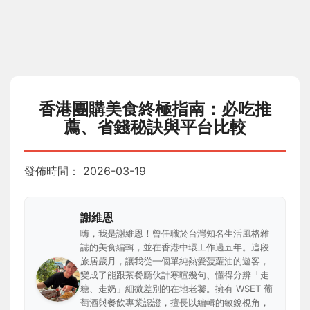
香港團購美食終極指南：必吃推
薦、省錢秘訣與平台比較
發佈時間：
2026-03-19
謝維恩
嗨，我是謝維恩！曾任職於台灣知名生活風格雜
誌的美食編輯，並在香港中環工作過五年。這段
旅居歲月，讓我從一個單純熱愛菠蘿油的遊客，
變成了能跟茶餐廳伙計寒暄幾句、懂得分辨「走
糖、走奶」細微差別的在地老饕。擁有 WSET 葡
萄酒與餐飲專業認證，擅長以編輯的敏銳視角，