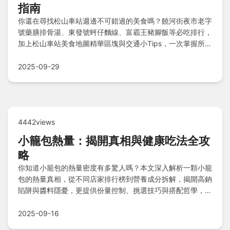
指南
你還在尋找松山車站週邊不可錯過的美食嗎？饒河街夜市老字
號藥膳排骨湯、東發號蚵仔麵線、富霸王豬腳飯等必吃排行，
加上松山車站美食地圖精華區塊與交通小Tips，一次掌握所有
美食懶人包！
2025-09-29
4442views
小籠包熱量：揭開真相與健康吃法全攻
略
你知道小籠包的熱量密度有多驚人嗎？本文深入解析一顆小籠
包的熱量真相，從不同店家排行榜到營養成分拆解，揭開高鈉
陷阱與醬料隱憂，更提供份量控制、挑選技巧與搭配哲學，教
你聰明享受美味無負擔的秘訣！
2025-09-16