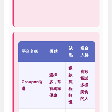
缺
適合
平台名稱
優點
點
人群
退
喜歡
選擇
款
嘗試
Groupon香
多，常
流
多樣
港
有獨家
程
美食
優惠
較
的人
慢