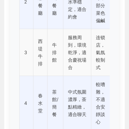
2
水準穩
餐
餐
部分
定，適合
廳
廳
菜色
約會
偏鹹
服務周
连锁
西
牛
到，環境
店，
堤
3
排
乾淨，適
氣氛
牛
館
合慶祝場
較制
排
合
式
較嘈
茶
中式氛圍
雜，
春
館/
濃厚，茶
不適
4
水
簡
點精緻，
合安
堂
餐
適合聊天
靜談
心