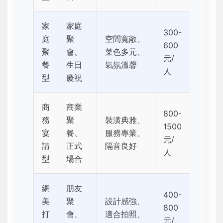
家
家庭
300-
庭
聚
空間寬敞、
600
聚
會、
菜色多元、
元/
餐
生日
氣氛溫馨
人
型
慶祝
商
商業
800-
務
聚
裝潢典雅、
1500
宴
餐、
服務專業、
元/
請
正式
隔音良好
人
型
場合
網
朋友
400-
美
聚
設計感強、
800
打
會、
適合拍照、
元/