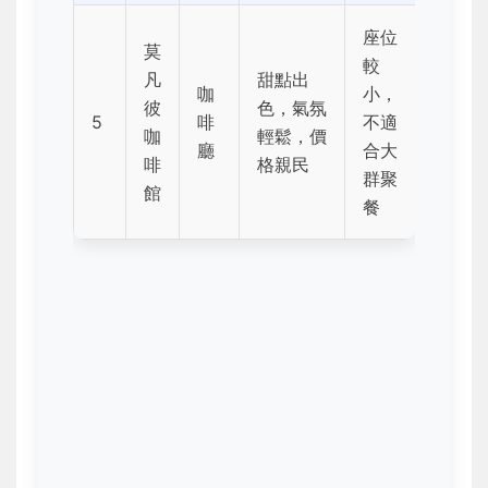
座位
莫
較
凡
甜點出
咖
小，
彼
色，氣氛
5
啡
不適
咖
輕鬆，價
廳
合大
啡
格親民
群聚
館
餐