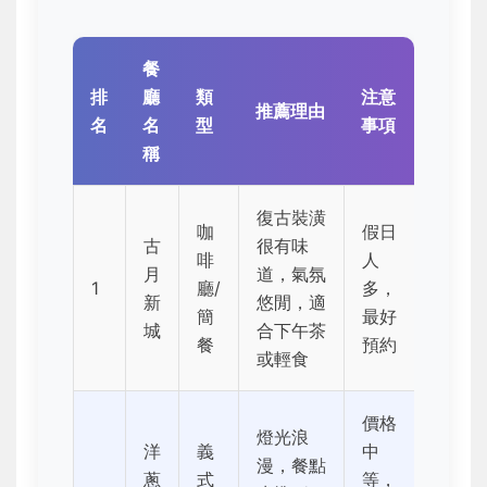
餐
排
廳
類
注意
推薦理由
名
名
型
事項
稱
復古裝潢
咖
假日
古
很有味
啡
人
月
道，氣氛
1
廳/
多，
新
悠閒，適
簡
最好
城
合下午茶
餐
預約
或輕食
價格
燈光浪
洋
義
中
漫，餐點
蔥
式
等，