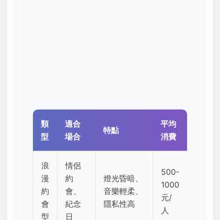
類
適合
平均
特點
型
場合
消費
浪
情侶
500-
漫
約
燈光昏暗、
1000
約
會、
音樂輕柔、
元/
會
紀念
隱私性高
人
型
日