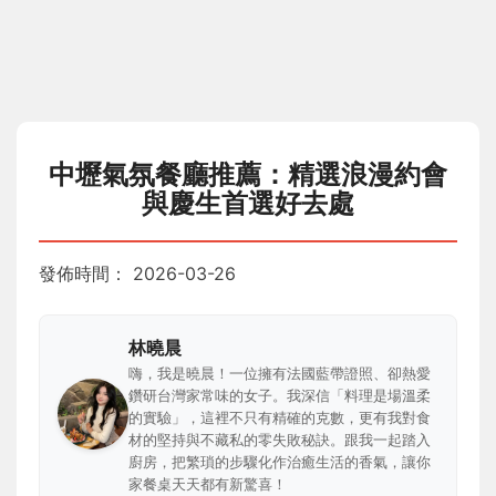
中壢氣氛餐廳推薦：精選浪漫約會
與慶生首選好去處
發佈時間：
2026-03-26
林曉晨
嗨，我是曉晨！一位擁有法國藍帶證照、卻熱愛
鑽研台灣家常味的女子。我深信「料理是場溫柔
的實驗」，這裡不只有精確的克數，更有我對食
材的堅持與不藏私的零失敗秘訣。跟我一起踏入
廚房，把繁瑣的步驟化作治癒生活的香氣，讓你
家餐桌天天都有新驚喜！