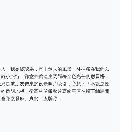
旅人，我始終認為，真正迷人的風景，往往藏在我們以
嘉義小旅行，卻意外讓這座閃耀著金色光芒的
射日塔
，
我只是被朋友傳來的夜景照片吸引，心想：「不就是座
激的透明地板，從高空俯瞰整片嘉南平原在腳下鋪展開
還會微微發麻。真的！沒騙你！