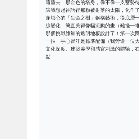
遠望去，那金色的塔身，像不像一支蓄勢
讓我想起神話裡那顆被射落的太陽，化作了
穿塔心的「生命之樹」鋼構藝術，從底層
線變化，簡直美得像幅流動的畫（難怪一
那個挑戰膽量的透明地板設計了！第一次
一拍，手心冒汗是標準配備（我旁邊一位
文化深度、建築美學和感官刺激的體驗，
點！