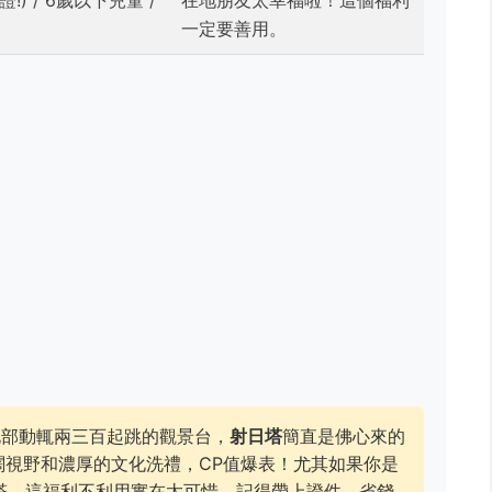
!) / 6歲以下兒童 /
在地朋友太幸福啦！這個福利
一定要善用。
部動輒兩三百起跳的觀景台，
射日塔
簡直是佛心來的
闊視野和濃厚的文化洗禮，CP值爆表！尤其如果你是
塔，這福利不利用實在太可惜。記得帶上證件，省錢