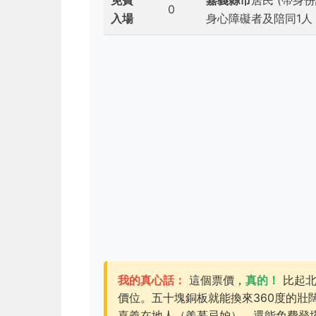
免費
嘉義縣市
居民 (帶身份證
0
入場
身心障礙者及陪同1人
我的真心話：
這個票價，
真的！
比起北
價位。五十塊銅板就能換來360度的壯
嘉義在地人（羨慕忌妒），還能免費登