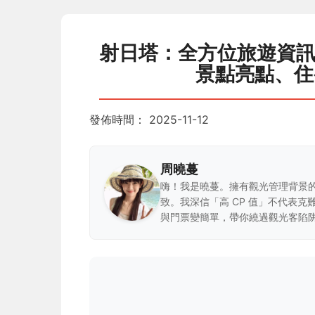
射日塔：全方位旅遊資
景點亮點、住
發佈時間：
2025-11-12
周曉蔓
嗨！我是曉蔓。擁有觀光管理背景
致。我深信「高 CP 值」不代表
與門票變簡單，帶你繞過觀光客陷