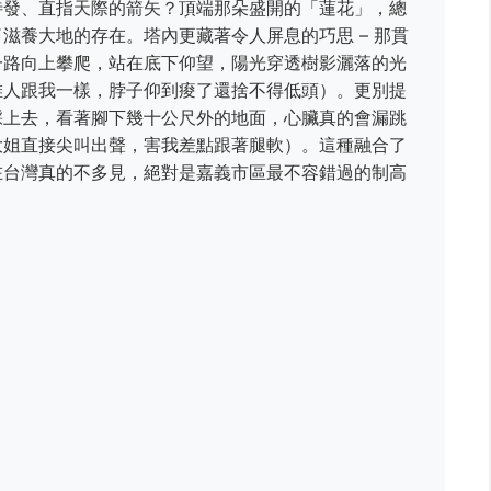
待發、直指天際的箭矢？頂端那朵盛開的「蓮花」，總
滋養大地的存在。塔內更藏著令人屏息的巧思 – 那貫
一路向上攀爬，站在底下仰望，陽光穿透樹影灑落的光
堆人跟我一樣，脖子仰到痠了還捨不得低頭）。更別提
踩上去，看著腳下幾十公尺外的地面，心臟真的會漏跳
大姐直接尖叫出聲，害我差點跟著腿軟）。這種融合了
在台灣真的不多見，絕對是嘉義市區最不容錯過的制高