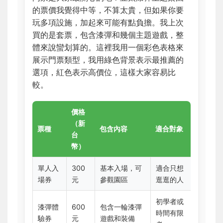
的票價我覺得中等，不算太貴，但如果你要
玩多項設施，加起來可能有點負擔。我上次
買的是套票，包含漆彈和幾個主題遊戲，整
體來說蠻划算的。這裡我用一個彩色表格來
展示門票類型，我用綠色背景表示最推薦的
選項，紅色表示高價位，這樣大家容易比
較。
價格
（新
票種
包含內容
適合對象
台
幣）
單人入
300
基本入場，可
適合只想
場券
元
參觀園區
逛逛的人
初學者或
漆彈體
600
包含一輪漆彈
時間有限
驗券
元
遊戲和裝備