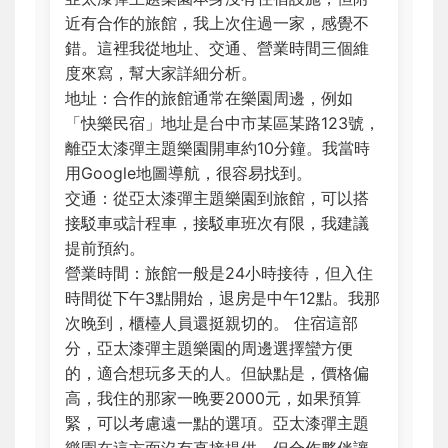
近有合作的旅館，我上次住過一家，感覺不
錯。這裡我從地址、交通、營業時間三個維
度來寫，幫大家詳細分析。
地址：合作的旅館通常在樂園周邊，例如
「快樂民宿」地址是台中市某區某路123號，
離亞太漆彈主題樂園開車約10分鐘。我當時
用Google地圖導航，很容易找到。
交通：從亞太漆彈主題樂園到旅館，可以搭
接駁車或計程車，接駁車班次有限，我建議
提前預約。
營業時間：旅館一般是24小時接待，但入住
時間從下午3點開始，退房是中午12點。我那
次晚到，櫃檯人員還挺親切的。 住宿這部
分，亞太漆彈主題樂園的周邊選擇蠻方便
的，適合想玩多天的人。但缺點是，價格偏
高，我住的那家一晚要2000元，如果預算
緊，可以考慮遠一點的選項。亞太漆彈主題
樂園在這方面沒有直接提供，但合作夥伴讓