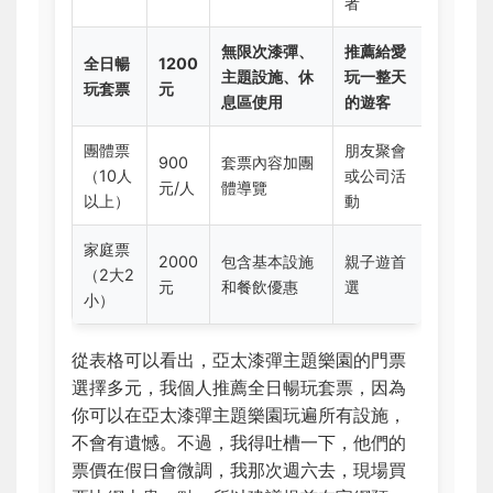
者
無限次漆彈、
推薦給愛
全日暢
1200
主題設施、休
玩一整天
玩套票
元
息區使用
的遊客
團體票
朋友聚會
900
套票內容加團
（10人
或公司活
元/人
體導覽
以上）
動
家庭票
2000
包含基本設施
親子遊首
（2大2
元
和餐飲優惠
選
小）
從表格可以看出，亞太漆彈主題樂園的門票
選擇多元，我個人推薦全日暢玩套票，因為
你可以在亞太漆彈主題樂園玩遍所有設施，
不會有遺憾。不過，我得吐槽一下，他們的
票價在假日會微調，我那次週六去，現場買