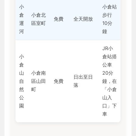
小
小倉站
倉
小倉北
步行
免費
全天開放
運
區室町
10分
河
鐘
JR小
小
倉站搭
倉
公車
山
小倉南
20分
日出至日
自
區山田
免費
鐘，在
落
然
町
「小倉
公
山入
園
口」下
車