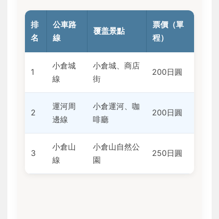
排
公車路
票價（單
覆盖景點
名
線
程）
小倉城
小倉城、商店
1
200日圓
線
街
運河周
小倉運河、咖
2
200日圓
邊線
啡廳
小倉山
小倉山自然公
3
250日圓
線
園