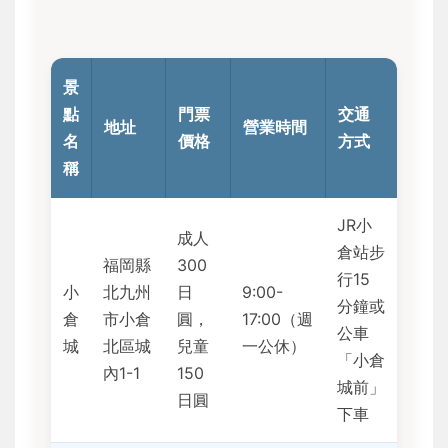
景
點
門票
交通
地址
營業時間
名
價格
方式
稱
JR小
成人
倉站步
福岡縣
300
行15
小
北九州
日
9:00-
分鐘或
倉
市小倉
圓，
17:00（週
公車
城
北區城
兒童
一公休）
「小倉
內1-1
150
城前」
日圓
下車