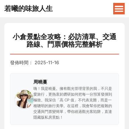
若曦的味旅人生
小倉景點全攻略：必訪清單、交通
路線、門票價格完整解析
發佈時間：
2025-11-16
周曉蔓
嗨！我是曉蔓。擁有觀光管理背景的我，不只是
愛旅行，更熱衷於鑽研如何把每一分預算發揮到
極致。我深信「高 CP 值」不代表克難，而是一
種聰明的旅行美學。在這裡，我會幫你把複雜的
交通與門票變簡單，帶你繞過觀光客陷阱，直達
隱藏版私房景點！