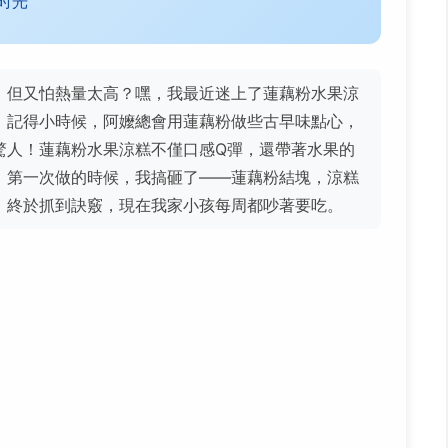
时光
，但又怕熱量太高？嘿，我最近迷上了蓮藕粉水果涼
。記得小時候，阿嬤總會用蓮藕粉做些古早味點心，
驚人！蓮藕粉水果涼糕不僅口感Q彈，還帶著水果的
，第一次做的時候，我搞砸了——蓮藕粉結塊，涼糕
，終於抓到訣竅，現在我家小孩每周都吵著要吃。