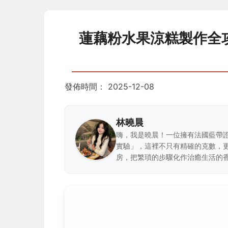
蓮藕粉水果涼糕製作全
發佈時間：
2025-12-08
林曉晨
嗨，我是曉晨！一位擁有法國藍帶
實驗」，這裡不只有精確的克數，
房，把繁瑣的步驟化作治癒生活的