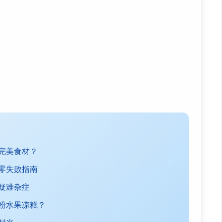
完美食材？
零失败指南
疑难杂症
粉水果凉糕？