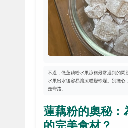
不過，做蓮藕粉水果涼糕最常遇到的問
水果出水後容易讓涼糕變軟爛。別擔心
走彎路。
蓮藕粉的奧秘：
的完美食材？