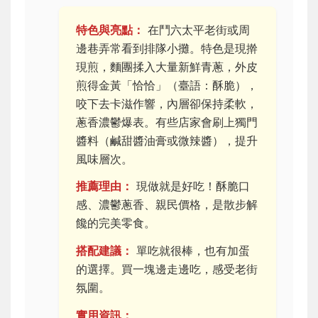
特色與亮點：
在鬥六太平老街或周
邊巷弄常看到排隊小攤。特色是現擀
現煎，麵團揉入大量新鮮青蔥，外皮
煎得金黃「恰恰」（臺語：酥脆），
咬下去卡滋作響，內層卻保持柔軟，
蔥香濃鬱爆表。有些店家會刷上獨門
醬料（鹹甜醬油膏或微辣醬），提升
風味層次。
推薦理由：
現做就是好吃！酥脆口
感、濃鬱蔥香、親民價格，是散步解
饞的完美零食。
搭配建議：
單吃就很棒，也有加蛋
的選擇。買一塊邊走邊吃，感受老街
氛圍。
實用資訊：