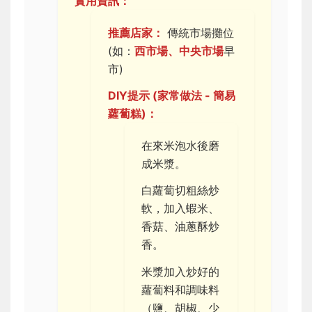
實用資訊：
推薦店家：
傳統市場攤位
(如：
西市場、中央市場
早
市)
DIY提示 (家常做法 - 簡易
蘿蔔糕)：
在來米泡水後磨
成米漿。
白蘿蔔切粗絲炒
軟，加入蝦米、
香菇、油蔥酥炒
香。
米漿加入炒好的
蘿蔔料和調味料
（鹽、胡椒、少