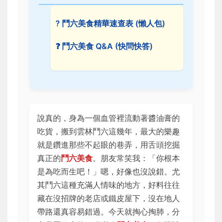
? 鬥六美食精華速查表 (懶人包)
❓ 鬥六美食 Q&A (快問快答)
說真的，身為一個血管裡流動著醬油膏的
吃貨，搬到雲林鬥六這幾年，最大的樂趣
就是鑽進那些不起眼的巷弄，用舌頭挖掘
真正的
鬥六美食
。朋友常笑我：「你根本
是為吃而生吧！」嗯，好像也沒說錯。尤
其鬥六這種充滿人情味的地方，好料往往
藏在沒招牌的老店或鐵皮屋下，沒在地人
帶路還真容易錯過。今天就掏心掏肺，分