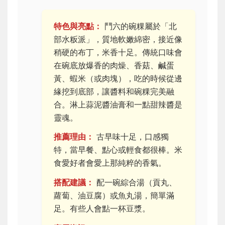
特色與亮點：
鬥六的碗粿屬於「北
部水粄派」，質地軟嫩綿密，接近像
稍硬的布丁，米香十足。傳統口味會
在碗底放爆香的肉燥、香菇、鹹蛋
黃、蝦米（或肉塊），吃的時候從邊
緣挖到底部，讓醬料和碗粿完美融
合。淋上蒜泥醬油膏和一點甜辣醬是
靈魂。
推薦理由：
古早味十足，口感獨
特，當早餐、點心或輕食都很棒。米
食愛好者會愛上那純粹的香氣。
搭配建議：
配一碗綜合湯（貢丸、
蘿蔔、油豆腐）或魚丸湯，簡單滿
足。有些人會點一杯豆漿。