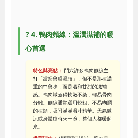
?
4. 鴨肉麵線：溫潤滋補的暖
心首選
特色與亮點：
鬥六許多鴨肉麵線主
打「當歸藥膳湯頭」，但不是那種濃
重的中藥味，而是溫和甘甜的滋補
感。鴨肉燉煮得軟嫩不柴，輕易骨肉
分離。麵線通常選用較粗、不易糊爛
的種類，吸附滿滿湯汁精華。天氣微
涼或身體虛時來一碗，整個人都暖起
來。