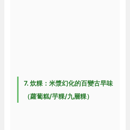
7. 炊粿：米漿幻化的百變古早味
（蘿蔔糕/芋粿/九層粿）