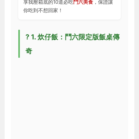
享我壓箱底的10道必吃
鬥六美食
，保證讓
你吃到不想回家！
?
1. 炊仔飯：鬥六限定版飯桌傳
奇