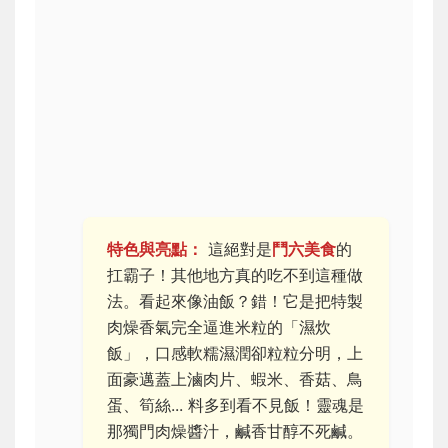
特色與亮點：
這絕對是
鬥六美食
的
扛霸子！其他地方真的吃不到這種做
法。看起來像油飯？錯！它是把特製
肉燥香氣完全逼進米粒的「濕炊
飯」，口感軟糯濕潤卻粒粒分明，上
面豪邁蓋上滷肉片、蝦米、香菇、鳥
蛋、筍絲... 料多到看不見飯！靈魂是
那獨門肉燥醬汁，鹹香甘醇不死鹹。