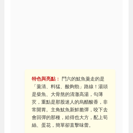
特色與亮點：
鬥六的魷魚羹走的是
「羹清、料猛、酸夠勁」路線！湯頭
是柴魚、大骨熬的清澈高湯，勾薄
芡，重點是那股迷人的烏醋酸香，非
常開胃。主角魷魚新鮮脆彈，咬下去
會回彈的那種，給得也大方，配上筍
絲、蛋花，簡單卻直擊味蕾。