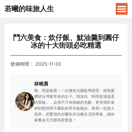
若曦的味旅人生
鬥六美食：炊仔飯、魷油羹到圓仔
冰的十大街頭必吃精選
發佈時間：
2025-11-20
林曉晨
嗨，我是曉晨！一位擁有法國藍帶證照、卻熱愛
鑽研台灣家常味的女子。我深信「料理是場溫柔
的實驗」，這裡不只有精確的克數，更有我對食
材的堅持與不藏私的零失敗秘訣。跟我一起踏入
廚房，把繁瑣的步驟化作治癒生活的香氣，讓你
家餐桌天天都有新驚喜！