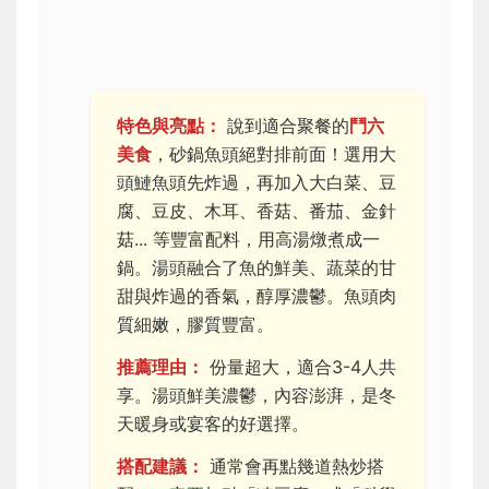
特色與亮點：
說到適合聚餐的
鬥六
美食
，砂鍋魚頭絕對排前面！選用大
頭鰱魚頭先炸過，再加入大白菜、豆
腐、豆皮、木耳、香菇、番茄、金針
菇... 等豐富配料，用高湯燉煮成一
鍋。湯頭融合了魚的鮮美、蔬菜的甘
甜與炸過的香氣，醇厚濃鬱。魚頭肉
質細嫩，膠質豐富。
推薦理由：
份量超大，適合3-4人共
享。湯頭鮮美濃鬱，內容澎湃，是冬
天暖身或宴客的好選擇。
搭配建議：
通常會再點幾道熱炒搭