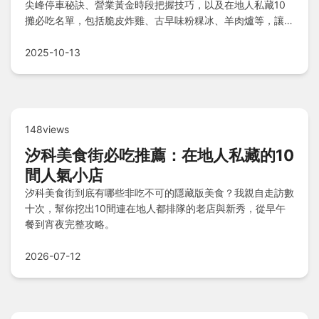
尖峰停車秘訣、營業黃金時段把握技巧，以及在地人私藏10
攤必吃名單，包括脆皮炸雞、古早味粉粿冰、羊肉爐等，讓你
輕鬆享受美食不踩雷！
2025-10-13
148views
汐科美食街必吃推薦：在地人私藏的10
間人氣小店
汐科美食街到底有哪些非吃不可的隱藏版美食？我親自走訪數
十次，幫你挖出10間連在地人都排隊的老店與新秀，從早午
餐到宵夜完整攻略。
2026-07-12