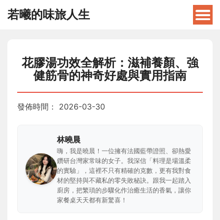
若曦的味旅人生
花膠湯功效全解析：滋補養顏、強
健筋骨的神奇好處與實用指南
發佈時間：
2026-03-30
林曉晨
嗨，我是曉晨！一位擁有法國藍帶證照、卻熱愛
鑽研台灣家常味的女子。我深信「料理是場溫柔
的實驗」，這裡不只有精確的克數，更有我對食
材的堅持與不藏私的零失敗秘訣。跟我一起踏入
廚房，把繁瑣的步驟化作治癒生活的香氣，讓你
家餐桌天天都有新驚喜！