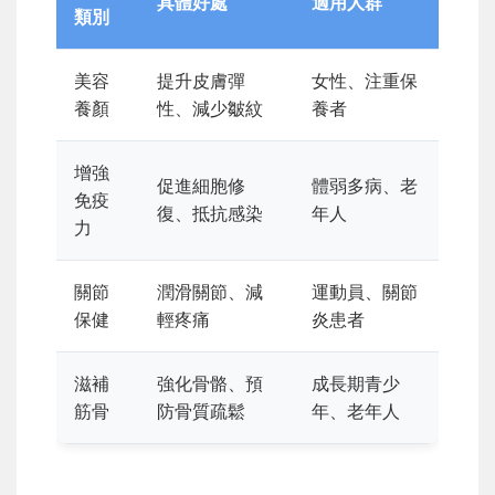
具體好處
適用人群
類別
美容
提升皮膚彈
女性、注重保
養顏
性、減少皺紋
養者
增強
促進細胞修
體弱多病、老
免疫
復、抵抗感染
年人
力
關節
潤滑關節、減
運動員、關節
保健
輕疼痛
炎患者
滋補
強化骨骼、預
成長期青少
筋骨
防骨質疏鬆
年、老年人