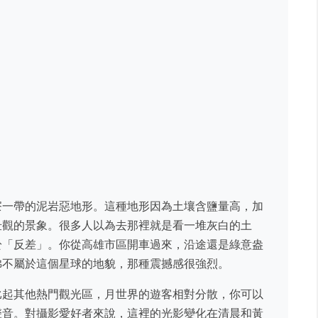
寮一帶的泥岩惡地形。這種地形因為土壤含鹽量高，加
壯觀的景象。很多人以為去那裡就是看一堆灰白的土
於「反差」。你從高雄市區開車過來，沿途還是綠意盎
彿不屬於這個星球的地貌，那種震撼感很強烈。
比起其他熱門觀光區，月世界的遊客相對分散，你可以
聲音。對攝影愛好者來說，這裡的光影變化在清晨和黃