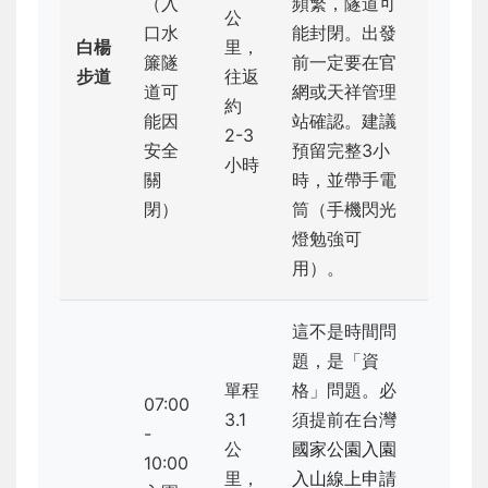
（入
頻繁，隧道可
公
口水
能封閉。出發
白楊
里，
簾隧
前一定要在
官
步道
往返
道可
網
或天祥管理
約
能因
站確認。建議
2-3
安全
預留完整3小
小時
關
時，並帶手電
閉）
筒（手機閃光
燈勉強可
用）。
這不是時間問
題，是「資
單程
格」問題。必
07:00
3.1
須提前在
台灣
-
公
國家公園入園
10:00
里，
入山線上申請