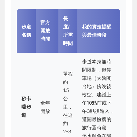
長
官方
步道
度/
我的實走提醒
開放
名稱
所需
與最佳時段
時間
時間
步道本身無時
間限制，但停
單程
車場（太魯閣
約
台地）傍晚後
1.5
較空。建議上
砂卡
公
全年
午10點前或下
噹步
里，
開放
午3點後進入，
道
往返
避開最擁擠的
約
旅行團時段。
2-3
溪水顏色在陽