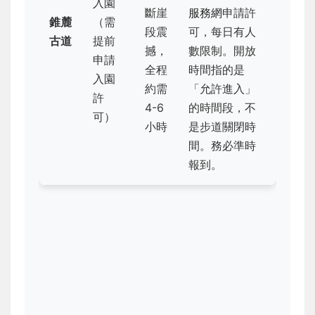
入園
斷崖
服務網
申請許
錐麓
（需
段震
可，每日有人
古道
提前
撼，
數限制。開放
申請
全程
時間指的是
入園
約需
「允許進入」
許
4-6
的時間段，不
可）
小時
是步道關閉時
間。務必準時
報到。