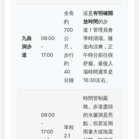
全長
這是
有明確開
約
放時間
的步
700
道！管理員會
九曲
08:00
公
準時清場。隧
洞步
-
尺，
道內涼爽，正
道
17:00
步行
午時分前往很
約
舒服。最後入
40
場時間通常是
分鐘
16:30左右。
時間管制嚴
格。步道盡頭
08:00
的水簾洞是亮
-
點，但若近期
單程
17:00
雨量大或地震
2.1