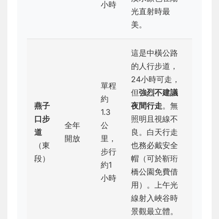
小時
光直射時最
美。
這是中橫公路
的人行步道，
24小時可走，
單程
但
強烈不建議
約
燕子
夜間行走
。無
1.3
口步
照明且視線不
全年
公
道
良。白天行走
開放
里，
（東
也務必戴安全
步行
段）
帽（可於靳珩
約1
橋公園免費借
小時
用）。上午光
線射入峽谷時
景觀最立體。