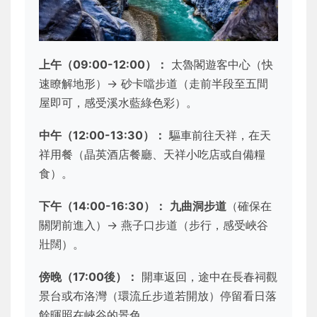
上午（09:00-12:00）：
太魯閣遊客中心（快
速瞭解地形）→ 砂卡噹步道（走前半段至五間
屋即可，感受溪水藍綠色彩）。
中午（12:00-13:30）：
驅車前往天祥，在天
祥用餐（晶英酒店餐廳、天祥小吃店或自備糧
食）。
下午（14:00-16:30）：
九曲洞步道
（確保在
關閉前進入）→ 燕子口步道（步行，感受峽谷
壯闊）。
傍晚（17:00後）：
開車返回，途中在長春祠觀
景台或布洛灣（環流丘步道若開放）停留看日落
餘暉照在峽谷的景色。