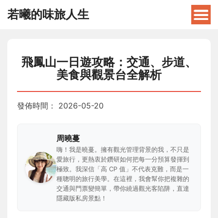
若曦的味旅人生
飛鳳山一日遊攻略：交通、步道、
美食與觀景台全解析
發佈時間：
2026-05-20
周曉蔓
嗨！我是曉蔓。擁有觀光管理背景的我，不只是
愛旅行，更熱衷於鑽研如何把每一分預算發揮到
極致。我深信「高 CP 值」不代表克難，而是一
種聰明的旅行美學。在這裡，我會幫你把複雜的
交通與門票變簡單，帶你繞過觀光客陷阱，直達
隱藏版私房景點！