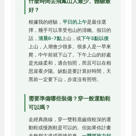
什麼時間去飛鳳山人最少、體驗最
好？
根據我的經驗，
平日的上午
是最佳選
擇，幾乎可以享受包山的清幽。假日的
話，
清晨6-7點
上山，或
下午3點以後
上山，人潮會少很多。很多人是一早來
爬，中午前就下山了。下午上山的好處
是光線柔和，適合拍照，而且可以在相
思崖看夕陽。缺點是要計算好時間，天
黑前一定要下山，步道沒有照明。
需要準備哪些裝備？穿一般運動鞋
可以嗎？
走經典路線，穿一雙鞋底齒痕較深的運
動鞋或慢跑鞋是可以的。但如果你計畫
走梅嶺古道或雨後前來，
一雙抓地力好