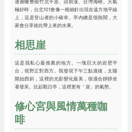
邊俯瞰整個竹北平原、頭前溪、台灣海峽。天氣
極好時，台北101會像一根細針出現在遠方地平線
上，這是登山者的小確幸。亭內總是很熱鬧，大
家會分享彼此帶上來的水果。
相思崖
這是我私心最推薦的地方。一塊巨大的岩壁平
台，視野正對西方。我發現下午三點過後，太陽
開始西斜，這裡的光影變化最美，很適合靜靜坐
著發呆。比起觀日亭，這裡更有「崖」的氣勢。
修心宮與風情萬種咖
啡