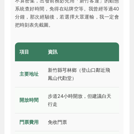
不算密集，出發前務必先用「新竹客運」的動態
系統查好時間，免得在站牌空等。我曾經等過40
分鐘，那次經驗後，若選擇大眾運輸，我一定會
把時刻表先截圖。
項目
資訊
新竹縣芎林鄉（登山口鄰近飛
主要地址
鳳山代勸堂）
步道24小時開放，但建議白天
開放時間
行走
門票費用
免收門票