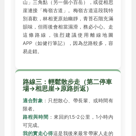
山」三角點（另一個小百岳），或從相思
崖連接「梅嶺古道」。梅嶺古道這段我特
別喜歡，林相更原始幽靜，青苔石階充滿
韻味，但雨後會相當濕滑，務必小心。走
這條路線，強烈建議使用離線地圖
APP（如健行筆記），因為岔路較多，容
易走錯。
路線三：輕鬆散步走（第二停車
場→相思崖→原路折返）
適合對象
：只想散心、帶長輩、或時間有
限者。
路程與時間
：來回約1.5-2公里，1小時內
可完成。
我的實走心得
這是我後來最常帶家人走的