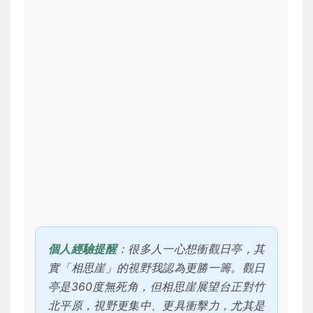
個人經驗提醒
：很多人一心想衝觀日亭，其
實「相思崖」的視野我認為更勝一籌。觀日
亭是360度無死角，但相思崖展望台正對竹
北平原，視野更集中、更具衝擊力，尤其是