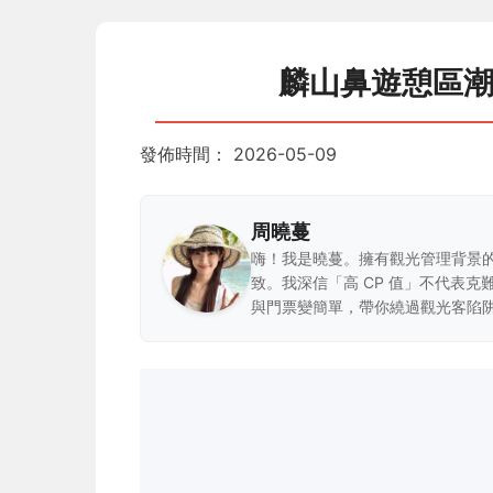
麟山鼻遊憩區
發佈時間：
2026-05-09
周曉蔓
嗨！我是曉蔓。擁有觀光管理背景
致。我深信「高 CP 值」不代表
與門票變簡單，帶你繞過觀光客陷