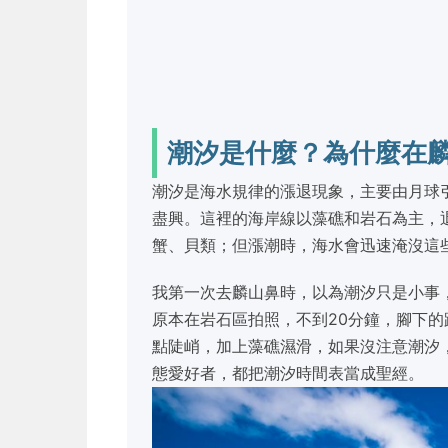
潮汐是什麼？為什麼在
潮汐是海水規律的漲退現象，主要由月球
盡興。這裡的海岸線以藻礁和岩石為主，
蟹、貝類；但漲潮時，海水會迅速淹沒這
我第一次去麟山鼻時，以為潮汐只是小事
原本在岩石區拍照，不到20分鐘，腳下
點陡峭，加上藻礁濕滑，如果沒注意潮汐
態愛好者，都把潮汐時間表當成聖經。