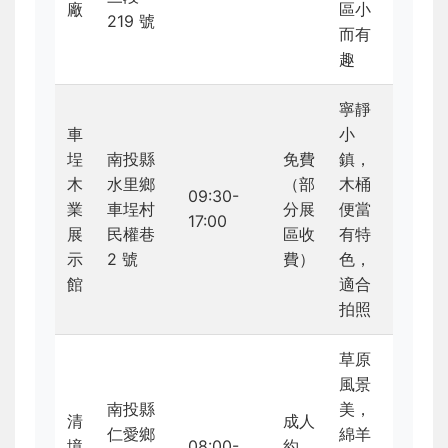
廠
區小
219 號
而有
趣
寧靜
車
小
埕
南投縣
免費
鎮，
木
水里鄉
（部
木桶
09:30-
業
車埕村
分展
便當
17:00
展
民權巷
區收
有特
示
2 號
費）
色，
館
適合
拍照
草原
風景
南投縣
美，
清
成人
仁愛鄉
綿羊
境
08:00-
約