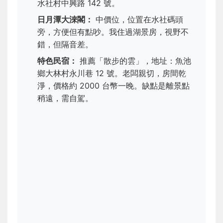
水社村中興路 142 號。
日月潭大淶閣：
中價位，位置在水社碼頭
旁，方便但有點吵。我住過湖景房，視野不
錯，但隔音差。
特色民宿：
推薦「散步的雲」，地址：魚池
鄉大林村永川巷 12 號。老闆親切，房間乾
淨，價格約 2000 台幣一晚。缺點是離景點
稍遠，需自駕。