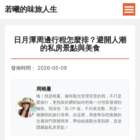
若曦的味旅人生
日月潭周邊行程怎麼排？避開人潮
的私房景點與美食
發佈時間：
2026-05-09
周曉蔓
嗨！我是曉蔓。擁有觀光管理背景的我，不只是
愛旅行，更熱衷於鑽研如何把每一分預算發揮到
極致。我深信「高 CP 值」不代表克難，而是一
種聰明的旅行美學。在這裡，我會幫你把複雜的
交通與門票變簡單，帶你繞過觀光客陷阱，直達
隱藏版私房景點！