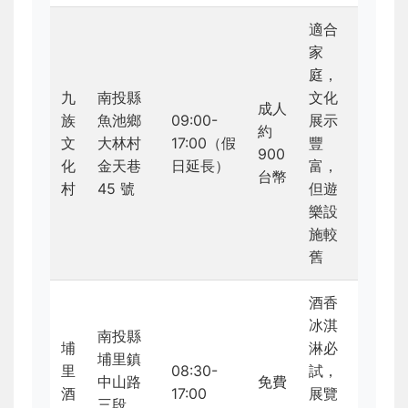
適合
家
庭，
九
南投縣
文化
成人
族
魚池鄉
09:00-
展示
約
文
大林村
17:00（假
豐
900
化
金天巷
日延長）
富，
台幣
村
45 號
但遊
樂設
施較
舊
酒香
冰淇
南投縣
埔
淋必
埔里鎮
里
08:30-
試，
中山路
免費
酒
17:00
展覽
三段