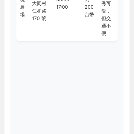
大同村
秀可
農
17:00
200
仁和路
愛，
場
台幣
170 號
但交
通不
便