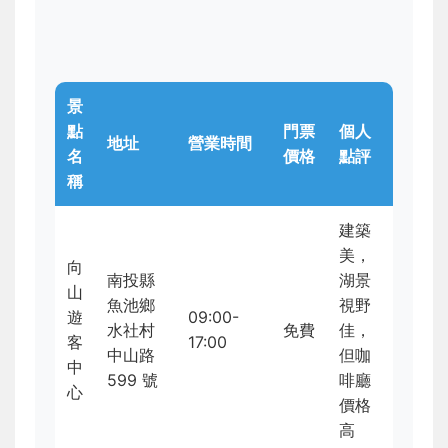
景
點
門票
個人
地址
營業時間
名
價格
點評
稱
建築
美，
向
南投縣
湖景
山
魚池鄉
視野
遊
09:00-
水社村
免費
佳，
客
17:00
中山路
但咖
中
599 號
啡廳
心
價格
高