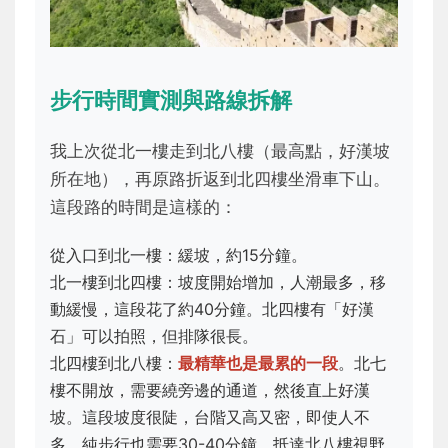
步行時間實測與路線拆解
我上次從北一樓走到北八樓（最高點，好漢坡
所在地），再原路折返到北四樓坐滑車下山。
這段路的時間是這樣的：
從入口到北一樓：緩坡，約15分鐘。
北一樓到北四樓：坡度開始增加，人潮最多，移
動緩慢，這段花了約40分鐘。北四樓有「好漢
石」可以拍照，但排隊很長。
北四樓到北八樓：
最精華也是最累的一段
。北七
樓不開放，需要繞旁邊的通道，然後直上好漢
坡。這段坡度很陡，台階又高又密，即使人不
多，純步行也需要30-40分鐘。抵達北八樓視野