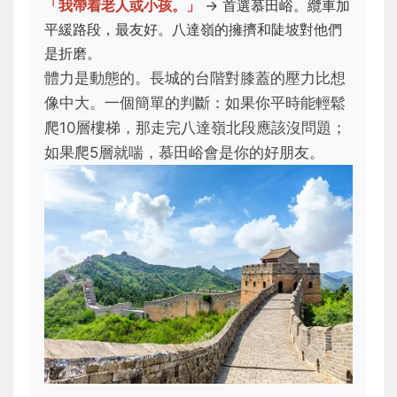
「我帶着老人或小孩。」
-> 首選慕田峪。纜車加
平緩路段，最友好。八達嶺的擁擠和陡坡對他們
是折磨。
體力是動態的。長城的台階對膝蓋的壓力比想
像中大。一個簡單的判斷：如果你平時能輕鬆
爬10層樓梯，那走完八達嶺北段應該沒問題；
如果爬5層就喘，慕田峪會是你的好朋友。