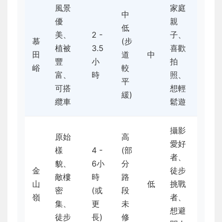
風景
家庭
中
優
親
低
美、
2 -
子、
慕
(步
植被
3.5
喜歡
田
道
中
豐
小
拍
峪
較
富、
時
照、
平
可搭
想輕
緩)
纜車
鬆遊
攝影
原始
高
愛好
樣
4 -
(部
者、
貌、
6小
分
金
徒步
敵樓
時
路
山
低
挑戰
密
(或
段
嶺
者、
集、
更
未
想避
徒步
長)
修