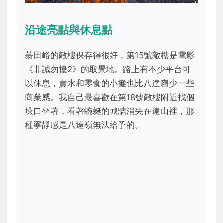
沿途亮點與休息點
慕田峪的敵樓保存得很好，第15號敵樓是電影
《非誠勿擾2》的取景地。路上有不少平台可
以休息，賣水和零食的小攤也比八達嶺少一些
商業感。我自己最喜歡在第18號敵樓附近找個
垛口坐著，看著蜿蜒的城牆消失在遠山裡，那
種寧靜感是八達嶺無法給予的。