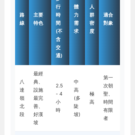
行
體
人
路
主要
時
力
群
適合
線
特色
間
需
密
對象
(不
求
度
含
交
通)
最經
第一
八
典、
中
2.5
次朝
達
設施
高
- 4
極
聖、
嶺
最完
(多
小
高
時間
北
善、
陡
時
有限
段
好漢
坡)
者
坡