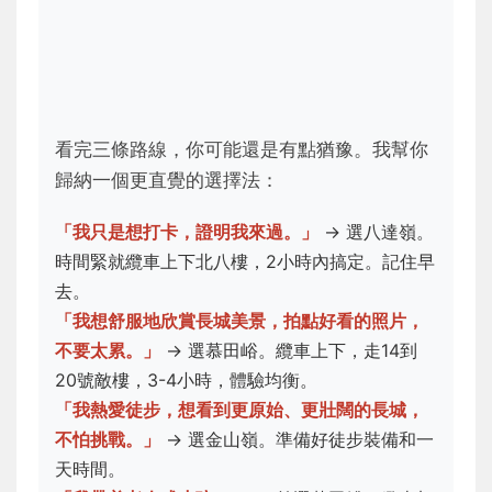
看完三條路線，你可能還是有點猶豫。我幫你
歸納一個更直覺的選擇法：
「我只是想打卡，證明我來過。」
-> 選八達嶺。
時間緊就纜車上下北八樓，2小時內搞定。記住早
去。
「我想舒服地欣賞長城美景，拍點好看的照片，
不要太累。」
-> 選慕田峪。纜車上下，走14到
20號敵樓，3-4小時，體驗均衡。
「我熱愛徒步，想看到更原始、更壯闊的長城，
不怕挑戰。」
-> 選金山嶺。準備好徒步裝備和一
天時間。