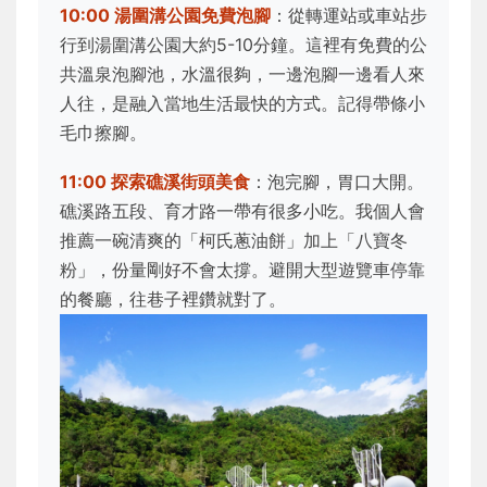
10:00 湯圍溝公園免費泡腳
：從轉運站或車站步
行到湯圍溝公園大約5-10分鐘。這裡有免費的公
共溫泉泡腳池，水溫很夠，一邊泡腳一邊看人來
人往，是融入當地生活最快的方式。記得帶條小
毛巾擦腳。
11:00 探索礁溪街頭美食
：泡完腳，胃口大開。
礁溪路五段、育才路一帶有很多小吃。我個人會
推薦一碗清爽的「柯氏蔥油餅」加上「八寶冬
粉」，份量剛好不會太撐。避開大型遊覽車停靠
的餐廳，往巷子裡鑽就對了。