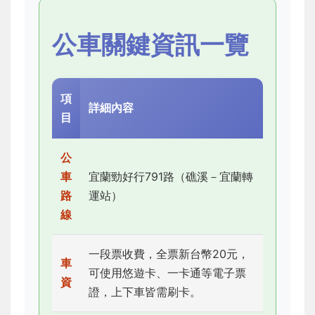
公車關鍵資訊一覽
項
詳細內容
目
公
車
宜蘭勁好行791路（礁溪－宜蘭轉
路
運站）
線
一段票收費，全票新台幣20元，
車
可使用悠遊卡、一卡通等電子票
資
證，上下車皆需刷卡。