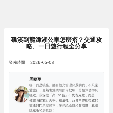
礁溪到龍潭湖公車怎麼搭？交通攻
略、一日遊行程全分享
發佈時間：
2026-05-08
周曉蔓
嗨！我是曉蔓。擁有觀光管理背景的我，不只是
愛旅行，更熱衷於鑽研如何把每一分預算發揮到
極致。我深信「高 CP 值」不代表克難，而是一
種聰明的旅行美學。在這裡，我會幫你把複雜的
交通與門票變簡單，帶你繞過觀光客陷阱，直達
隱藏版私房景點！