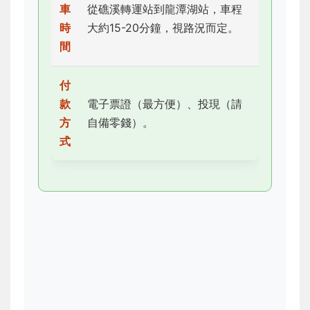
車
從礁溪轉運站到龍潭湖站，車程
時
大約15-20分鐘，視路況而定。
間
付
款
電子票證（最方便）、投現（請
方
自備零錢）。
式