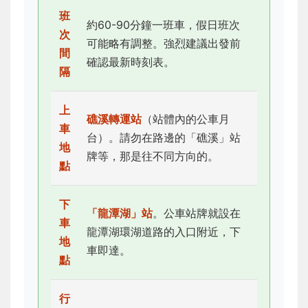
班
約60-90分鐘一班車，假日班次
次
可能略有調整。強烈建議出發前
間
確認最新時刻表。
隔
上
礁溪轉運站
（站體內的公車月
車
台）。請勿在路邊的「礁溪」站
地
牌等，那是往不同方向的。
點
下
「龍潭湖」站
。公車站牌就設在
車
龍潭湖環湖道路的入口附近，下
地
車即達。
點
行