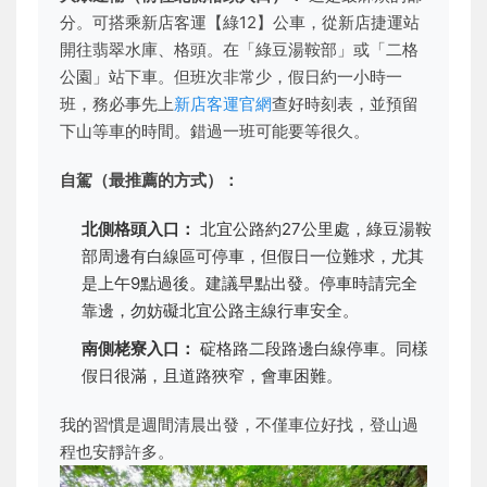
分。可搭乘新店客運【綠12】公車，從新店捷運站
開往翡翠水庫、格頭。在「綠豆湯鞍部」或「二格
公園」站下車。但班次非常少，假日約一小時一
班，務必事先上
新店客運官網
查好時刻表，並預留
下山等車的時間。錯過一班可能要等很久。
自駕（最推薦的方式）：
北側格頭入口：
北宜公路約27公里處，綠豆湯鞍
部周邊有白線區可停車，但假日一位難求，尤其
是上午9點過後。建議早點出發。停車時請完全
靠邊，勿妨礙北宜公路主線行車安全。
南側栳寮入口：
碇格路二段路邊白線停車。同樣
假日很滿，且道路狹窄，會車困難。
我的習慣是週間清晨出發，不僅車位好找，登山過
程也安靜許多。