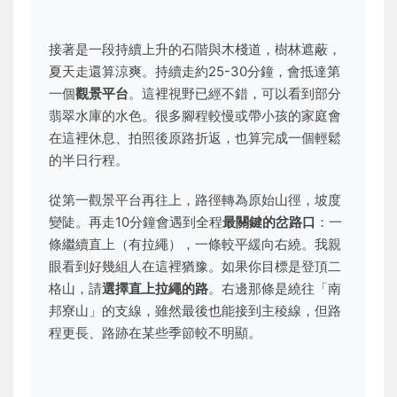
接著是一段持續上升的石階與木棧道，樹林遮蔽，
夏天走還算涼爽。持續走約25-30分鐘，會抵達第
一個
觀景平台
。這裡視野已經不錯，可以看到部分
翡翠水庫的水色。很多腳程較慢或帶小孩的家庭會
在這裡休息、拍照後原路折返，也算完成一個輕鬆
的半日行程。
從第一觀景平台再往上，路徑轉為原始山徑，坡度
變陡。再走10分鐘會遇到全程
最關鍵的岔路口
：一
條繼續直上（有拉繩），一條較平緩向右繞。我親
眼看到好幾組人在這裡猶豫。如果你目標是登頂二
格山，請
選擇直上拉繩的路
。右邊那條是繞往「南
邦寮山」的支線，雖然最後也能接到主稜線，但路
程更長、路跡在某些季節較不明顯。