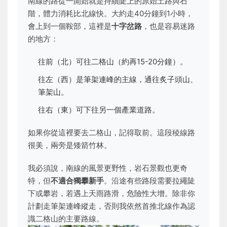
南線的路從一開始就是持續陡上的原始土路與石
階，體力消耗比北線快。大約走40分鐘到1小時，
會上到一個鞍部，這裡是
十字岔路
，也是容易迷路
的地方：
往前（北）可往二格山（約再15-20分鐘）。
往左（西）是筆架連峰的主線，通往炙子頭山、
筆架山。
往右（東）可下往另一個產業道路。
如果你從這裡要去二格山，記得取前。這段稜線路
很美，兩旁是矮箭竹林。
我必須說，南線的風景更野性，岩石景觀也更奇
特，但
不適合獨攀新手
。沿途有些路段需要拉繩陡
下或攀岩，若遇上天雨路滑，危險性大增。除非你
計劃走筆架連峰縱走，否則我依然首推北線作為認
識二格山的主要路線。