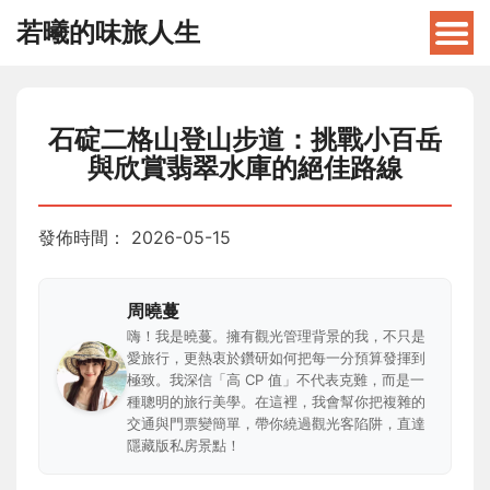
若曦的味旅人生
石碇二格山登山步道：挑戰小百岳
與欣賞翡翠水庫的絕佳路線
發佈時間：
2026-05-15
周曉蔓
嗨！我是曉蔓。擁有觀光管理背景的我，不只是
愛旅行，更熱衷於鑽研如何把每一分預算發揮到
極致。我深信「高 CP 值」不代表克難，而是一
種聰明的旅行美學。在這裡，我會幫你把複雜的
交通與門票變簡單，帶你繞過觀光客陷阱，直達
隱藏版私房景點！