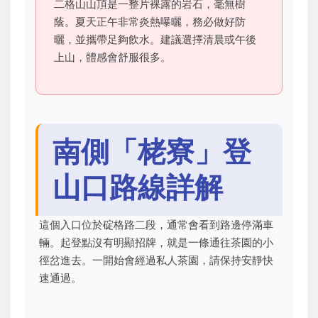
二格山山頂是一整片裸露的岩石，毫無樹
蔭。夏天正午非常炎熱曝曬，務必做好防
曬，並攜帶足夠飲水。建議選擇清晨或午後
上山，體感會舒服很多。
南側「栳寮」登
山口路線詳解
這個入口位於碇格路二段，通常會看到路邊停滿車
輛。起登點沒有明顯招牌，就是一條通往茶園的小
徑岔進去。一開始會經過私人茶園，請保持安靜快
速通過。