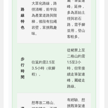
屬「筆架連
大眾化路線，路
峰」延伸，
路
徑清晰，前半段
多為原始土
線
為產業道路與階
徑與岩石
特
梯，後段有拉繩
路，需手腳
色
岩壁，富挑戰趣
並用，登山
味。
客較多。
從栳寮上至
二格山約需
步
往返約需2.5至
1.5至2小
行
3.5小時（依腳
時，但常接
時
程）。
續走筆架連
間
峰，屬縱走
路線。
有經驗、想
想專攻二格山、
挑戰筆架連