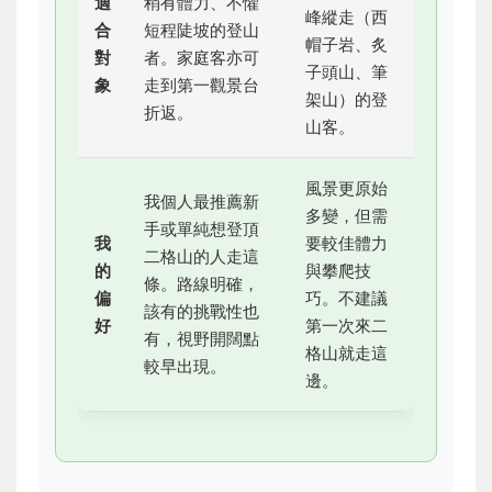
適
稍有體力、不懼
峰縱走（西
合
短程陡坡的登山
帽子岩、炙
對
者。家庭客亦可
子頭山、筆
象
走到第一觀景台
架山）的登
折返。
山客。
風景更原始
我個人最推薦新
多變，但需
手或單純想登頂
我
要較佳體力
二格山的人走這
的
與攀爬技
條。路線明確，
偏
巧。不建議
該有的挑戰性也
好
第一次來二
有，視野開闊點
格山就走這
較早出現。
邊。