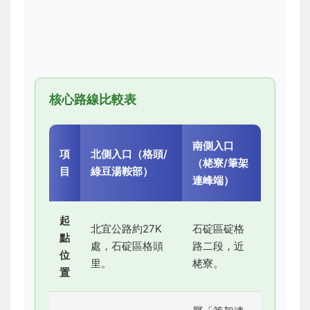
核心路線比較表
南側入口
項
北側入口（格頭/
（栳寮/筆架
目
綠豆湯鞍部）
連峰端）
起
北宜公路約27K
石碇區碇格
點
處，石碇區格頭
路二段，近
位
里。
栳寮。
置