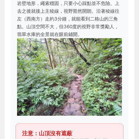
岩壁地形，繩索穩固，只要小心踩點並不危險。上
去之後就接上主稜線，視野豁然開朗。沿著稜線往
左（西南方）走約3分鐘，就能看到二格山的三角
點。山頂空間不大，但360度的視野非常獎勵人，
翡翠水庫的全景就在眼前鋪開。
注意：山頂沒有遮蔽