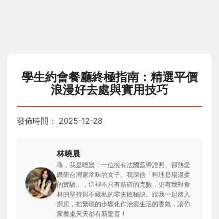
學生約會餐廳終極指南：精選平價
浪漫好去處與實用技巧
發佈時間：
2025-12-28
林曉晨
嗨，我是曉晨！一位擁有法國藍帶證照、卻熱愛
鑽研台灣家常味的女子。我深信「料理是場溫柔
的實驗」，這裡不只有精確的克數，更有我對食
材的堅持與不藏私的零失敗秘訣。跟我一起踏入
廚房，把繁瑣的步驟化作治癒生活的香氣，讓你
家餐桌天天都有新驚喜！