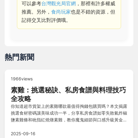
可以參考
台灣觀光局官網
，那裡有許多權威
推薦。另外，
食尚玩家
也是不錯的資源，但
記得交叉比對評價哦。
熱門新聞
1966views
素雞：挑選秘訣、私房食譜與料理技巧
全攻略
你知道超市貨架上的素雞哪款最值得掏錢包購買嗎？本文揭露
挑選食材密碼讓美味成功一半，分享私房食譜如零失敗氣炸椒
鹽素雞條和吮指紅燒燉素雞，教你魔鬼細節與口感升級黃金法
則，廚房小白也能變高手，探索素雞從配角躍升主角的百變身
分，還有常見Q&A解答！
2025-09-16