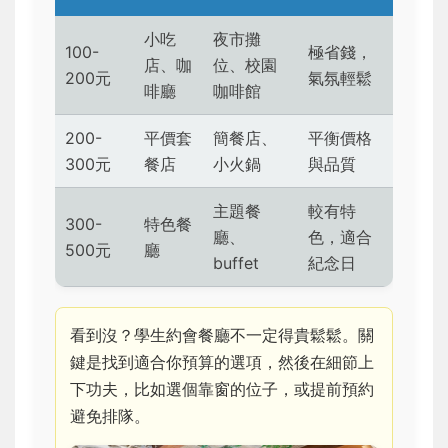
小吃
夜市攤
100-
極省錢，
店、咖
位、校園
200元
氣氛輕鬆
啡廳
咖啡館
200-
平價套
簡餐店、
平衡價格
300元
餐店
小火鍋
與品質
主題餐
較有特
300-
特色餐
廳、
色，適合
500元
廳
buffet
紀念日
看到沒？學生約會餐廳不一定得貴鬆鬆。關
鍵是找到適合你預算的選項，然後在細節上
下功夫，比如選個靠窗的位子，或提前預約
避免排隊。