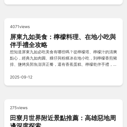
4071views
屏東九如美食：檸檬料理、在地小吃與
伴手禮全攻略
想知道屏東九如必吃美食有哪些嗎？從檸檬塔、檸檬汁的清爽
點心，經典九如肉圓、粿仔與粉粿冰在地小吃，到檸檬香煎豬
排、鹽烤吳郭魚澎湃正餐，還有香蕉蛋糕、檸檬乾伴手禮，以
及鮮採檸檬、白玉蘿蔔當季農產，搭配旅遊小貼士，一次滿足
味蕾之旅！
2025-09-12
275views
田寮月世界附近景點推薦：高雄惡地周
邊深度探索