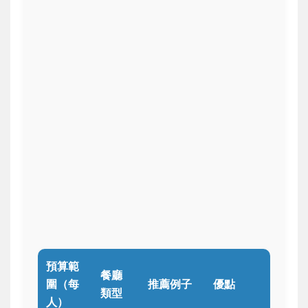
預算範
餐廳
圍（每
推薦例子
優點
類型
人）