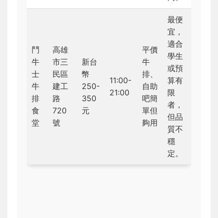
最便
宜，
適合
鬥
高雄
平價
學生
牛
市三
新台
牛
或預
士
民區
幣
排、
11:00-
算有
牛
建工
250-
自助
21:00
限
排
路
350
吧簡
者，
食
720
元
單但
但品
堂
號
夠用
質不
穩
定。