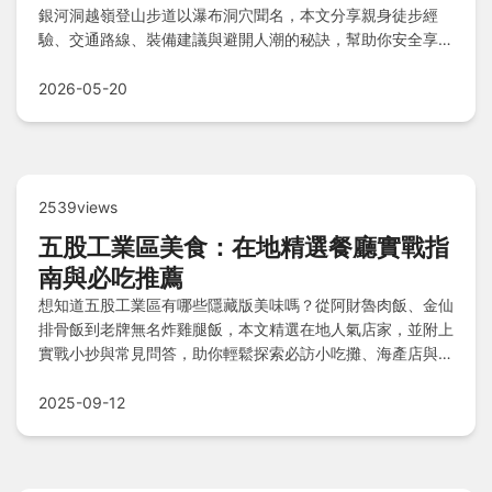
銀河洞越嶺登山步道以瀑布洞穴聞名，本文分享親身徒步經
驗、交通路線、裝備建議與避開人潮的秘訣，幫助你安全享受
山林之美。
2026-05-20
2539views
五股工業區美食：在地精選餐廳實戰指
南與必吃推薦
想知道五股工業區有哪些隱藏版美味嗎？從阿財魯肉飯、金仙
排骨飯到老牌無名炸雞腿飯，本文精選在地人氣店家，並附上
實戰小抄與常見問答，助你輕鬆探索必訪小吃攤、海產店與咖
啡廳，解決用餐選擇難題，開啟美食探險旅程。
2025-09-12