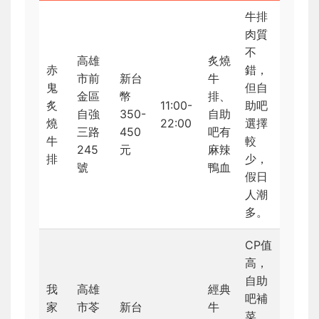
牛排
肉質
不
高雄
炙燒
赤
錯，
市前
新台
牛
鬼
但自
金區
幣
排、
炙
11:00-
助吧
自強
350-
自助
燒
22:00
選擇
三路
450
吧有
牛
較
245
元
麻辣
排
少，
號
鴨血
假日
人潮
多。
CP值
高，
自助
我
高雄
經典
吧補
家
市苓
新台
牛
菜