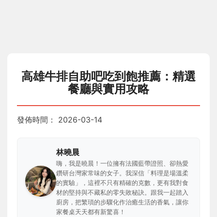
高雄牛排自助吧吃到飽推薦：精選
餐廳與實用攻略
發佈時間：
2026-03-14
林曉晨
嗨，我是曉晨！一位擁有法國藍帶證照、卻熱愛
鑽研台灣家常味的女子。我深信「料理是場溫柔
的實驗」，這裡不只有精確的克數，更有我對食
材的堅持與不藏私的零失敗秘訣。跟我一起踏入
廚房，把繁瑣的步驟化作治癒生活的香氣，讓你
家餐桌天天都有新驚喜！