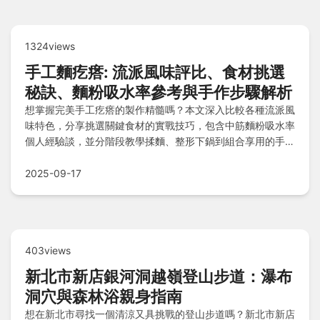
1324views
手工麵疙瘩: 流派風味評比、食材挑選
秘訣、麵粉吸水率參考與手作步驟解析
想掌握完美手工疙瘩的製作精髓嗎？本文深入比較各種流派風
味特色，分享挑選關鍵食材的實戰技巧，包含中筋麵粉吸水率
個人經驗談，並分階段教學揉麵、整形下鍋到組合享用的手感
秘訣，最後透過Q&A快速解答常見疑惑，讓您輕鬆在家重現
道地美味！
2025-09-17
403views
新北市新店銀河洞越嶺登山步道：瀑布
洞穴與森林浴親身指南
想在新北市尋找一個清涼又具挑戰的登山步道嗎？新北市新店