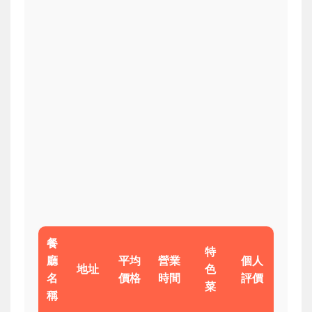
餐
特
廳
平均
營業
個人
地址
色
名
價格
時間
評價
菜
稱