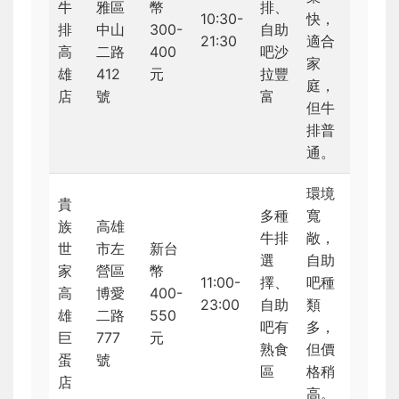
牛
雅區
幣
排、
10:30-
快，
排
中山
300-
自助
21:30
適合
高
二路
400
吧沙
家
雄
412
元
拉豐
庭，
店
號
富
但牛
排普
通。
環境
貴
多種
寬
族
高雄
牛排
敞，
世
市左
新台
選
自助
家
營區
幣
11:00-
擇、
吧種
高
博愛
400-
23:00
自助
類
雄
二路
550
吧有
多，
巨
777
元
熟食
但價
蛋
號
區
格稍
店
高。