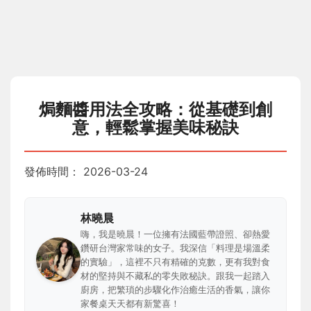
焗麵醬用法全攻略：從基礎到創
意，輕鬆掌握美味秘訣
發佈時間：
2026-03-24
林曉晨
嗨，我是曉晨！一位擁有法國藍帶證照、卻熱愛
鑽研台灣家常味的女子。我深信「料理是場溫柔
的實驗」，這裡不只有精確的克數，更有我對食
材的堅持與不藏私的零失敗秘訣。跟我一起踏入
廚房，把繁瑣的步驟化作治癒生活的香氣，讓你
家餐桌天天都有新驚喜！