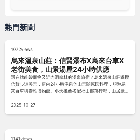
熱門新聞
1072views
烏來溫泉山莊：信賢瀑布X烏來台車X
老街美食，山景湯屋24小時供應
還在找能帶寵物又近內洞森林的溫泉旅宿？烏來溫泉山莊獨攬
信賢步道美景，房內24小時湯泉佐山景閣原民料理，順遊烏
來台車與泰雅博物館。冬天推薦搭配福山部落行程，山居歲月
由此開始！
2025-10-27
1141views