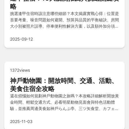
略
挑選逢甲住宿時該注意哪些細節？本文揭露實戰心得：位置是
首要考量、噪音問題如何避開、預算與品質的平衡秘訣、房間
大小別被照片誤導、停車便利性解決方案，以及額外加分項提
升體驗。附10間親身體驗住宿推薦清單，比較不同類型適合
族群，提供老驢友實用Tips與常見問題解答，助你輕鬆規劃完
2025-09-12
美逢甲之旅。
1372views
神戶動物園：開放時間、交通、活動、
美食住宿全攻略
還在煩惱如何規劃神戶動物園之旅嗎？本攻略詳細解析開放黃
金時間、輕鬆交通方式、必看明星動物見面會與特色活動體
驗，並推薦周邊美食如神戶らんぷ亭、三ツ矢食堂、カフェ・
ド・神戸，以及實惠住宿如Hotel The B Kobe和Comfort
Hotel Kobe Sannomiya，最後附上常見問答，助你打造完美
2025-11-03
旅程。