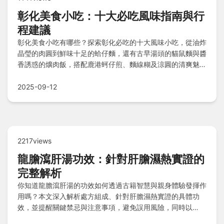
彰化美食小吃：十大必吃風味指南與行
程建議
彰化美食小吃有哪些？探索彰化必吃的十大風味小吃，從油炸
晶瑩的肉圓到鮮味十足的蛤仔麵，還有古早湯頭的貓鼠麵與醬
香誘惑的爌肉飯，搭配鹿港蚵仔煎、麵線糊及涼圓的清爽魅
力。老饕私心推薦戰區行程、風味比較速查表與快問快答，讓
你輕鬆規劃在地美食之旅，體驗油脂與鮮甜的極致誘惑。
2025-09-12
2217views
龍膽瀉肝湯功效：針對肝膽濕熱實證的
完整解析
你知道龍膽瀉肝湯的功效如何透過古籍智慧與親身體驗發揮作
用嗎？本文深入解析處方組成、針對肝膽濕熱實證的具體功
效，並提醒關鍵禁忌與注意事項，避免誤用風險，同時以
Q&A快答常見疑惑，助你安全應用這帖傳統良藥。