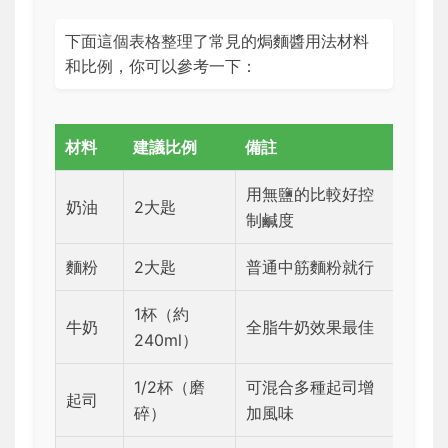
下面這個表格整理了常見的焗麵醬用法材料
和比例，你可以參考一下：
材料
建議比例
備註
用無鹽的比較好控
奶油
2大匙
制鹹度
麵粉
2大匙
普通中筋麵粉就行
1杯（約
牛奶
全脂牛奶效果最佳
240ml）
1/2杯（磨
可混合多種起司增
起司
碎）
加風味