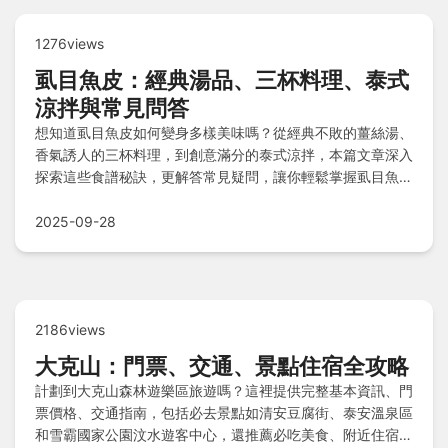
1276views
虱目魚皮：經典湯品、三杯料理、泰式
涼拌與常見問答
想知道虱目魚皮如何變身多樣美味嗎？從經典不敗的薑絲湯、
香氣誘人的三杯料理，到創意滿分的泰式涼拌，本篇文章深入
探索這些食譜秘訣，更解答常見疑問，讓你輕鬆掌握虱目魚皮
的料理魅力！
2025-09-28
2186views
大克山：門票、交通、景點住宿全攻略
計劃到大克山森林遊樂區旅遊嗎？這裡提供完整基本資訊、門
票價格、交通指南，包括必去景點如清安豆腐街、泰安溫泉區
和雪霸國家公園汶水遊客中心，還推薦必吃美食、附近住宿選