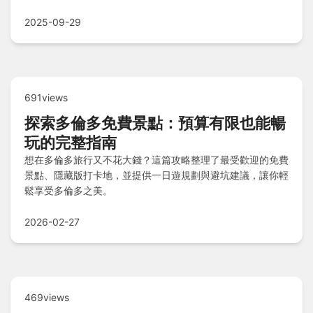
擇及泰安溫泉區優質住宿比較，並附上注意事項與常見問題解
答，助您輕鬆規劃行程。
2025-09-29
691views
探索多倫多免費景點：預算有限也能暢
玩的完整指南
想在多倫多旅行又不花大錢？這篇攻略整理了最受歡迎的免費
景點、隱藏版打卡地，並提供一日遊規劃與避坑建議，讓你輕
鬆享受多倫多之美。
2026-02-27
469views