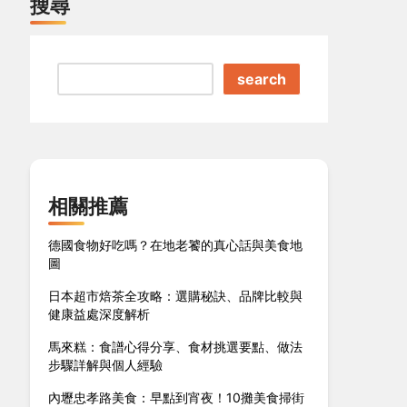
搜尋
search
相關推薦
德國食物好吃嗎？在地老饕的真心話與美食地
圖
日本超市焙茶全攻略：選購秘訣、品牌比較與
健康益處深度解析
馬來糕：食譜心得分享、食材挑選要點、做法
步驟詳解與個人經驗
內壢忠孝路美食：早點到宵夜！10攤美食掃街