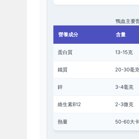
鴨血主要營
營養成分
含量
蛋白質
13-15克
鐵質
20-30毫
鋅
3-4毫克
維生素B12
2-3微克
熱量
50-60大