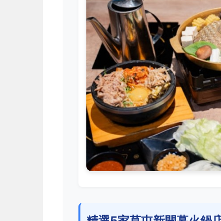
精選5家草屯新開幕火鍋