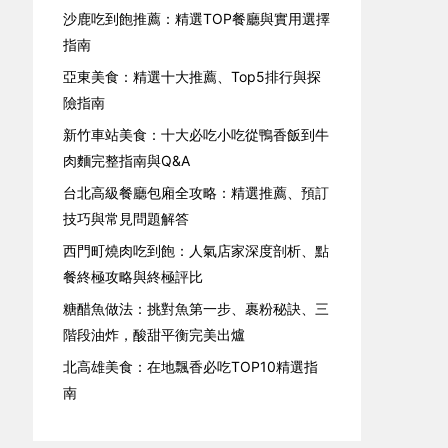
沙鹿吃到飽推薦：精選TOP餐廳與實用選擇
指南
亞東美食：精選十大推薦、Top5排行與探
險指南
新竹車站美食：十大必吃小吃從鴨香飯到牛
肉麵完整指南與Q&A
台北高級餐廳包廂全攻略：精選推薦、預訂
技巧與常見問題解答
西門町燒肉吃到飽：人氣店家深度剖析、點
餐終極攻略與終極評比
糖醋魚做法：挑對魚第一步、裹粉秘訣、三
階段油炸，酸甜平衡完美出爐
北高雄美食：在地飄香必吃TOP10精選指
南