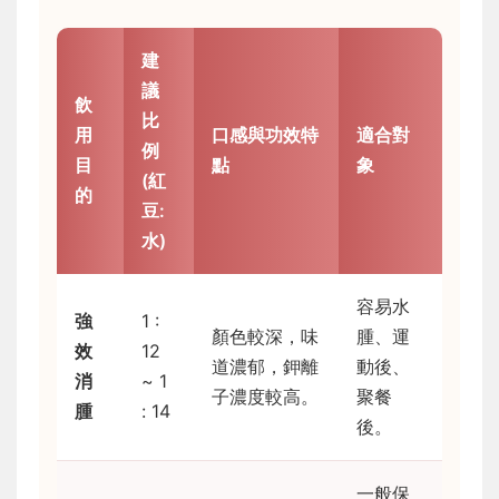
建
議
飲
比
用
口感與功效特
適合對
例
目
點
象
(紅
的
豆:
水)
容易水
強
1 :
顏色較深，味
腫、運
效
12
道濃郁，鉀離
動後、
消
~ 1
子濃度較高。
聚餐
腫
: 14
後。
一般保