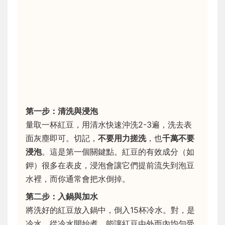
第一步：清洗與浸泡
量取一杯紅豆，用清水快速沖洗2-3遍，洗去表
面灰塵即可。切記，
不要用力搓洗
，也
千萬不要
浸泡
。這是第一個關鍵點。紅豆的有效成分（如
鉀）很多在表皮，浸泡會讓它們提前流失到泡豆
水裡，而你通常會把水倒掉。
第二步：入鍋與加水
將洗好的紅豆放入鍋中，倒入15杯冷水。對，是
冷水。從冷水開始煮，能讓紅豆由外而內均勻受