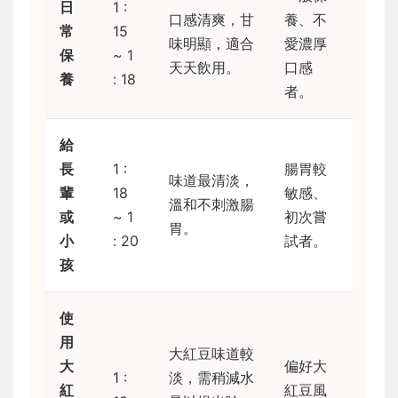
日
1 :
口感清爽，甘
養、不
常
15
味明顯，適合
愛濃厚
保
~ 1
天天飲用。
口感
養
: 18
者。
給
長
1 :
腸胃較
味道最清淡，
輩
18
敏感、
溫和不刺激腸
或
~ 1
初次嘗
胃。
小
: 20
試者。
孩
使
用
大紅豆味道較
大
偏好大
1 :
淡，需稍減水
紅
紅豆風