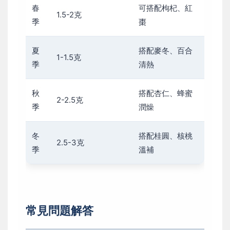
春
可搭配枸杞、紅
1.5-2克
季
棗
夏
搭配麥冬、百合
1-1.5克
季
清熱
秋
搭配杏仁、蜂蜜
2-2.5克
季
潤燥
冬
搭配桂圓、核桃
2.5-3克
季
溫補
常見問題解答