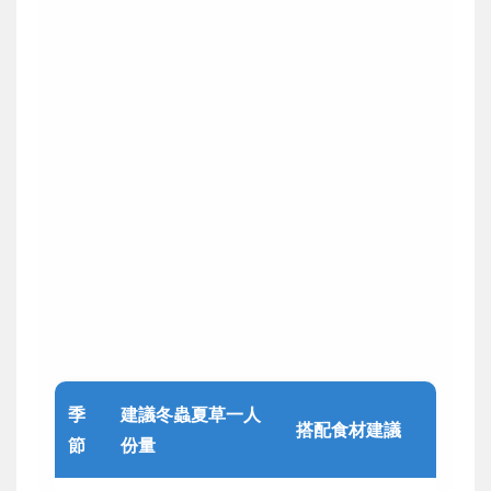
季
建議冬蟲夏草一人
搭配食材建議
節
份量