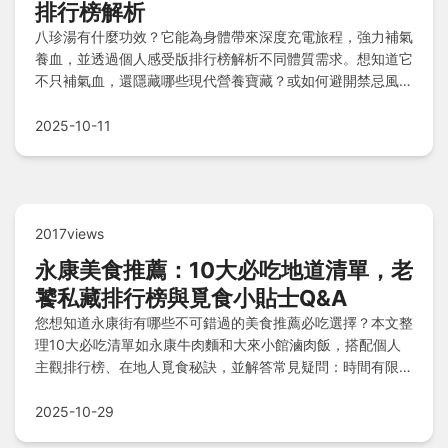
排行榜解析
八珍湯有什麼功效？它能為身體帶來深度充電旅程，強力補氣
養血，並透過個人感受版排行榜解析不同體質需求。想知道它
不只補氣血，還隱藏哪些現代營養寶藏？或如何避開禁忌風
險？快速檢核表與Q&A解答您的所有疑問，助您安全滋養身
心靈！
2025-10-11
2017views
永康美食推薦：10大必吃地道清單，老
饕私藏排行榜與覓食小貼士Q&A
您想知道永康街有哪些不可錯過的美食推薦必吃選擇？本文整
理10大必吃清單如永康牛肉麵和大來小館滷肉飯，搭配個人
主觀排行榜、在地人覓食秘訣，並解答常見疑問：時間有限最
推薦什麼？適合帶長輩的家庭餐廳？還有素食友好選項嗎？
2025-10-29