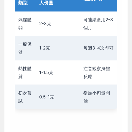
類型
人份量
氣虛體
可連續食用2-3
2-3克
弱
個月
一般保
1-2克
每週3-4次即可
健
熱性體
注意觀察身體
1-1.5克
質
反應
初次嘗
從最小劑量開
0.5-1克
試
始