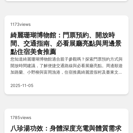
1173views
綺麗珊瑚博物館：門票預約、開放時
間、交通指南、必看展廳亮點與周邊景
點住宿美食推薦
您知道綺麗珊瑚博物館適合親子參觀嗎？探索門票預約方式與
開放時間建議，了解便捷交通路線與必看展廳亮點。周邊順遊
加路蘭、小野柳與富岡漁港，住宿推薦綺麗渡假村及臺東文
旅，品嚐在地美食。解答常見問題如參觀時間預估與珊瑚紀念
品購買建議，立即規劃完整旅程！
2025-11-05
1785views
八珍湯功效：身體深度充電與體質需求