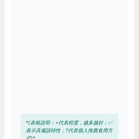
*(表格說明：⭐代表程度，越多越好；✅
表示具備該特性；?代表個人推薦食用方
式)*