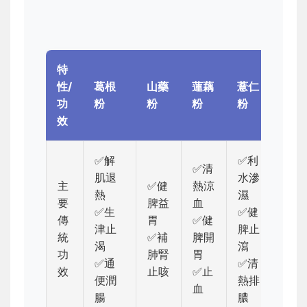
特
性/
葛根
山藥
蓮藕
薏仁
綠豆
功
粉
粉
粉
粉
效
✅解
✅利
✅清
肌退
水滲
主
✅健
熱涼
熱
濕
要
脾益
血
✅清
✅生
✅健
傳
胃
✅健
解毒
津止
脾止
統
✅補
脾開
✅消
渴
瀉
功
肺腎
胃
利水
✅通
✅清
效
止咳
✅止
便潤
熱排
血
腸
膿