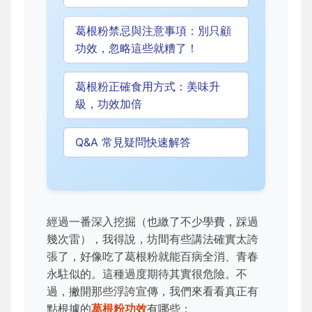
葛根粉禁忌與注意事項：別只顧
功效，忽略這些就糟了！
葛根粉正確食用方式：美味升
級，功效加倍
Q&A 常見疑問快速解答
經過一番深入挖掘（也繳了不少學費，踩過
幾次雷），我得說，坊間有些講法確實太誇
張了，好像吃了葛根粉就能百病全消、青春
永駐似的。這種過度期待其實很危險。不
過，撇開那些浮誇宣傳，我們來看看真正有
點根據的
葛根粉功效
有哪些：