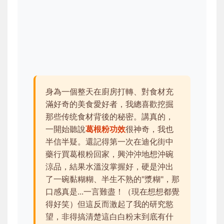
身為一個整天在廚房打轉、對食材充
滿好奇的美食愛好者，我總喜歡挖掘
那些传统食材背後的秘密。講真的，
一開始聽說
葛根粉功效
很神奇，我也
半信半疑。還記得第一次在迪化街中
藥行買葛根粉回家，興沖沖地想沖碗
涼品，結果水溫沒掌握好，硬是沖出
了一碗黏糊糊、半生不熟的"漿糊"，那
口感真是...一言難盡！（現在想想都覺
得好笑）但這反而激起了我的研究慾
望，非得搞清楚這白白粉末到底有什