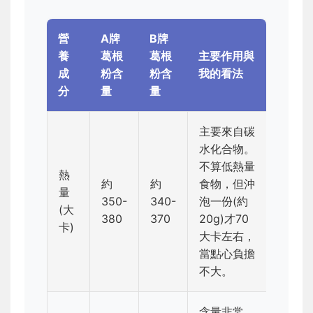
營
A牌
B牌
養
葛根
葛根
主要作用與
成
粉含
粉含
我的看法
分
量
量
主要來自碳
水化合物。
不算低熱量
熱
約
約
食物，但沖
量
350-
340-
泡一份(約
(大
380
370
20g)才70
卡)
大卡左右，
當點心負擔
不大。
含量非常