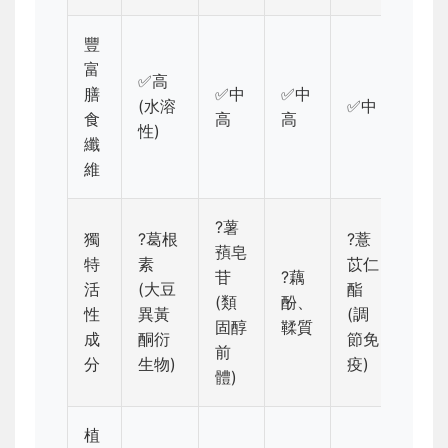
豐
富
✅高
膳
✅中
✅中
(水溶
✅中
✅中
食
高
高
性)
纖
維
?薯
獨
?葛根
?薏
蕷皂
特
素
苡仁
苷
?藕
?綠
活
(大豆
酯
(類
酚、
蛋白
性
異黃
(調
固醇
鞣質
多酚
成
酮衍
節免
前
分
生物)
疫)
體)
植