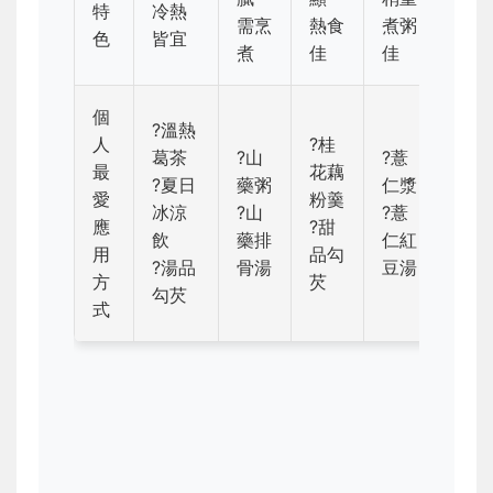
特
冷熱
冷熱
需烹
熱食
煮粥
色
皆宜
宜
煮
佳
佳
個
?溫熱
人
?桂
葛茶
?山
?薏
最
花藕
?綠
?夏日
藥粥
仁漿
愛
粉羹
沙
冰涼
?山
?薏
應
?甜
?綠
飲
藥排
仁紅
用
品勾
湯
?湯品
骨湯
豆湯
方
芡
勾芡
式