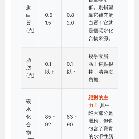
蛋
低。別指望
白
0.5 -
0.8 -
靠它補充蛋
質
1.5
2.0
白質！它就
(克)
是個碳水化
合物來源。
幾乎零脂
脂
0.1
0.1
肪！這點很
肪
以下
以下
棒，清爽沒
(克)
負擔。
絕對的主
碳
力！
其中
水
絕大部分是
化
85 -
83 -
澱粉，但也
合
92
90
包含了寶貴
物
的水溶性膳