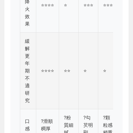
降
⭐⭐⭐⭐
⭐
⭐⭐⭐
⭐⭐⭐
⭐⭐⭐
火
效
果
緩
解
更
年
期
⭐⭐⭐⭐
⭐⭐
⭐
⭐
⭐
不
適
研
究
?粉
?勾
?顆
口
?滑順
?清
質細
芡明
粒感
感
稠厚
細滑
膩
顯
稍重