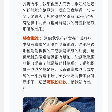
其實有限，效果也因人而異，別幻想吃幾
勺粉就能立刻見效。我自己實驗過一段時
間，老實說，對於潮熱的緩解"感受度"沒
有想像中明顯（也可能是我的身體反應沒
那麼敏感吧）。
膳食纖維：
這點我覺得超實在！葛根粉
本身有豐富的水溶性膳食纖維。沖泡開後
那種滑滑稠稠的口感就是纖維的功勞。這
種纖維對腸道蠕動很有幫忙，能讓嗯嗯更
順暢（講白了就是幫助排便啦），還能提
供一點點的飽足感。我覺得當成點心或早
餐的一部分還不錯，至少比吃高糖零食健
康多了。這點
葛根粉功效
，是我最有感
的。