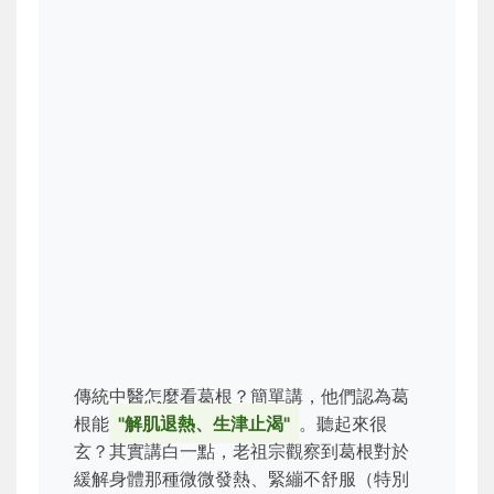
傳統中醫怎麼看葛根？簡單講，他們認為葛
根能
"解肌退熱、生津止渴"
。聽起來很
玄？其實講白一點，老祖宗觀察到葛根對於
緩解身體那種微微發熱、緊繃不舒服（特別