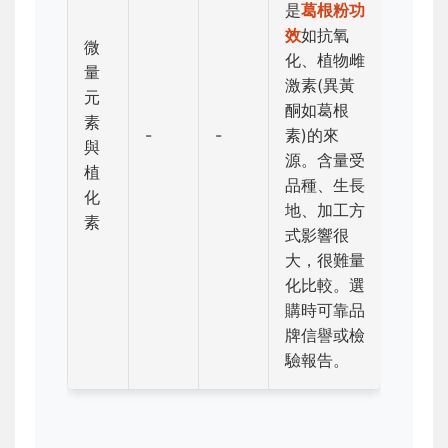
是
葛根粉功
效
如抗氧
微
化、植物雌
量
激素(異黃
元
酮如葛根
素
-
-
素)的來
與
源。含量受
植
品種、生長
化
地、加工方
素
式影響很
大，很難量
化比較。選
購時可靠品
牌信譽或檢
驗報告。