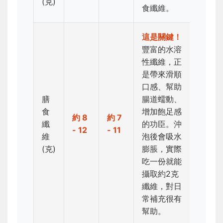
(克)
食纖維。
這是關鍵！
豐富的水溶
性纖維，正
是帶來滑順
口感、幫助
膳
腸道蠕動、
食
增加飽足感
約 8
約 7
纖
的功臣。沖
- 12
- 11
維
泡後會吸水
(克)
膨脹，實際
吃一份就能
攝取約2克
纖維，對日
常補充很有
幫助。