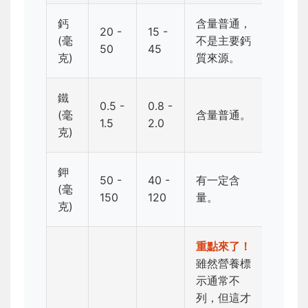
鈣
含量普通，
20 -
15 -
(毫
不是主要鈣
50
45
克)
質來源。
鐵
0.5 -
0.8 -
(毫
含量普通。
1.5
2.0
克)
鉀
50 -
40 -
有一定含
(毫
150
120
量。
克)
重點來了！
雖然營養標
示通常不
列，但這才