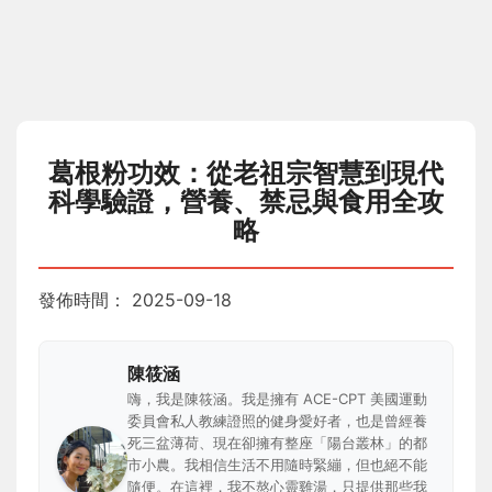
葛根粉功效：從老祖宗智慧到現代
科學驗證，營養、禁忌與食用全攻
略
發佈時間：
2025-09-18
陳筱涵
嗨，我是陳筱涵。我是擁有 ACE-CPT 美國運動
委員會私人教練證照的健身愛好者，也是曾經養
死三盆薄荷、現在卻擁有整座「陽台叢林」的都
市小農。我相信生活不用隨時緊繃，但也絕不能
隨便。在這裡，我不熬心靈雞湯，只提供那些我